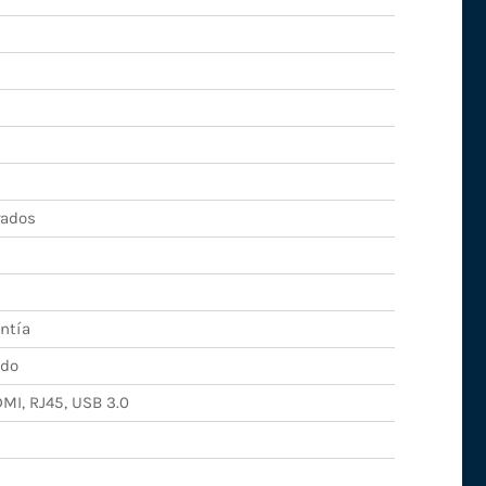
rados
ntía
ado
DMI, RJ45, USB 3.0