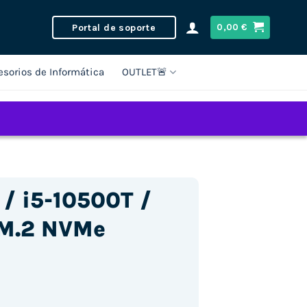
Portal de soporte
0,00
€
esorios de Informática
OUTLET🚨
/ i5-10500T /
M.2 NVMe