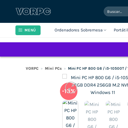
Saltar
Buscar
al
por:
contenido
Ordenadores Sobremesa
Portáti
MENÚ
VORPC
»
Mini PCs
»
Mini PC HP 800 G6 / i5-10500T 
-13%