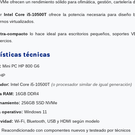
 ofrecen un rendimiento sólido para ofimática, gestión, cartelería dig
or
Intel Core i5-10500T
ofrece la potencia necesaria para diseño b
nos virtualizados.
ltra-compacto
lo hace ideal para escritorios pequeños, soportes VE
ercios.
ísticas técnicas
:
Mini PC HP 800 G6
HP
ador:
Intel Core i5-10500T
(o procesador similar de igual generación)
a RAM:
16GB DDR4
namiento:
256GB SSD NVMe
 operativo:
Windows 11
vidad:
Wi-Fi, Bluetooth, USB y HDMI según modelo
:
Reacondicionado con componentes nuevos y testeado por técnicos