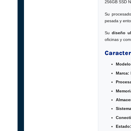
256GB SSD NVMe
Su procesad
pesada y entor
Su
diseño u
oficinas y com
Caracter
Modelo
Marca:
Proces
Memori
Almace
Sistema
Conecti
Estado