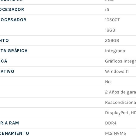
ROCESADOR
i5
ROCESADOR
10500T
16GB
NTO
256GB
ETA GRÁFICA
Integrada
ICA
Gráficos Integ
RATIVO
Windows 11
No
2 Años de gara
Reacondicion
DisplayPort, H
RIA RAM
DDR4
ACENAMIENTO
M.2 NVMe