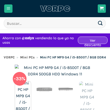
Saltar
al
contenido
Buscar
por:
VORPC
»
Mini PCs
»
Mini PC HP MP9 G4 / i5-8500T / 8GB DDR4 
-33%