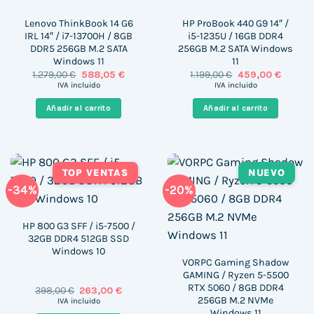
Lenovo ThinkBook 14 G6
HP ProBook 440 G9 14″ /
IRL 14″ / i7-13700H / 8GB
i5-1235U / 16GB DDR4
DDR5 256GB M.2 SATA
256GB M.2 SATA Windows
Windows 11
11
El
El
El
El
1.279,00
€
588,05
€
1.199,00
€
459,00
€
precio
precio
precio
precio
IVA incluido
IVA incluido
original
actual
original
actual
era:
es:
era:
es:
Añadir al carrito
Añadir al carrito
1.279,00 €.
588,05 €.
1.199,00 €.
459,00 
TOP VENTAS
NUEVO
-34%
-20%
HP 800 G3 SFF / i5-7500 /
32GB DDR4 512GB SSD
Windows 10
VORPC Gaming Shadow
GAMING / Ryzen 5-5500
RTX 5060 / 8GB DDR4
El
El
398,00
€
263,00
€
precio
precio
256GB M.2 NVMe
IVA incluido
original
actual
Windows 11