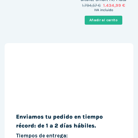
El
El
1.794,57
€
1.434,99
€
precio
precio
IVA incluido
original
actual
era:
es:
Añadir al carrito
1.794,57 €.
1.434,9
Enviamos tu pedido en tiempo
récord: de 1 a 2 días hábiles.
Tiempos de entrega: