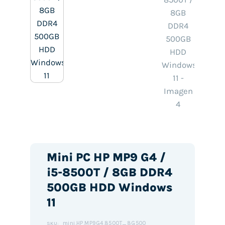
Mini PC HP MP9 G4 /
i5-8500T / 8GB DDR4
500GB HDD Windows
11
mini.HP.MP9G4.8500T_8G500
SKU: