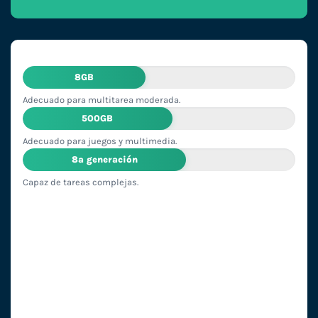
8GB
Adecuado para multitarea moderada.
500GB
Adecuado para juegos y multimedia.
8ª generación
Capaz de tareas complejas.