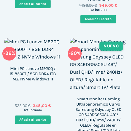
era:
es:
Añadir al carrito
El
El
1.186,00
€
949,00
€
398,00 €.
263,00 €.
precio
precio
IVA incluido
original
actual
era:
es:
Añadir al carrito
1.186,00 €.
949,00 
NUEVO
-36%
-20%
Mini PC Lenovo M920Q /
i5-8500T / 8GB DDR4 1TB
M.2 NVMe Windows 11
Smart Monitor Gaming
Ultrapanorámico Curvo
El
El
535,00
€
345,00
€
Samsung Odyssey OLED
precio
precio
IVA incluido
original
actual
G9 S49DG950SU 49″/
era:
es:
Dual QHD/ 1ms/ 240Hz/
Añadir al carrito
535,00 €.
345,00 €.
OLED/ Regulable en
altura/ Smart TV/ Plata