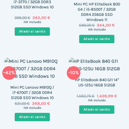
i7-3770 / 32GB DDR3
Mini PC HP EliteDesk 800
512GB SSD Windows 10
G4 / i5-8500T / 32GB
DDR4 256GB SSD
El
El
399,00
€
243,00
€
Windows 11
precio
precio
IVA incluido
El
El
599,00
€
344,00
€
original
actual
precio
precio
era:
es:
IVA incluido
Añadir al carrito
original
actual
399,00 €.
243,00 €.
era:
es:
Añadir al carrito
599,00 €.
344,00 
-42%
-10%
HP EliteBook 840 G11 14″
U5-125U 16GB 512GB
Mini PC Lenovo M910Q /
i7-6700T / 32GB DDR4
El
El
1.592,75
€
1.428,99
€
512GB SSD Windows 10
precio
precio
IVA incluido
El
El
631,00
€
368,00
€
original
actual
precio
precio
era:
es:
IVA incluido
Añadir al carrito
original
actual
1.592,75 €.
1.428,9
era:
es:
Añadir al carrito
631,00 €.
368,00 €.