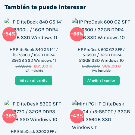
También te puede interesar
-54%
-66%
HP EliteBook 840 G5 14″ /
HP ProDesk 600 G2 SFF /
i5-7300U / 16GB DDR4
i5-6500 / 32GB DDR4
256GB SSD Windows 11
512GB SSD Windows 10
El
El
El
El
577,00
€
265,00
€
1.129,00
€
388,00
€
precio
precio
precio
precio
IVA incluido
IVA incluido
original
actual
original
actual
era:
es:
era:
es:
Añadir al carrito
Añadir al carrito
577,00 €.
265,00 €.
1.129,00 €.
388,00 
-39%
-43%
HP EliteDesk 8300 SFF /