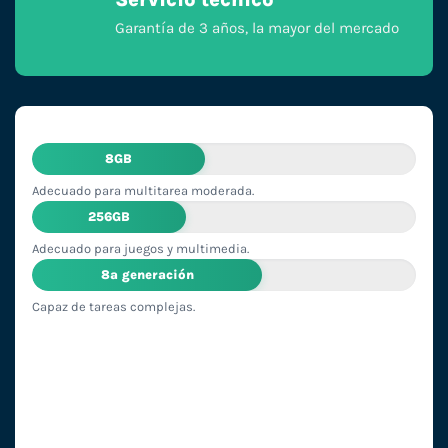
Garantía de 3 años, la mayor del mercado
8GB
Adecuado para multitarea moderada.
256GB
Adecuado para juegos y multimedia.
8ª generación
Capaz de tareas complejas.