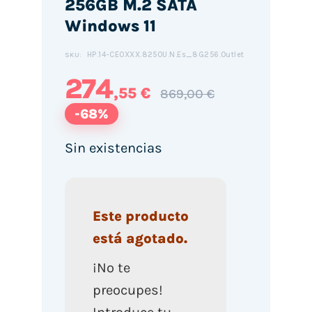
256GB M.2 SATA
Windows 11
HP.14-CE0XXX.8250U.N.Es_8G256.Outlet
SKU:
274
,55 €
869,00 €
-68%
Sin existencias
Este producto
está agotado.
¡No te
preocupes!