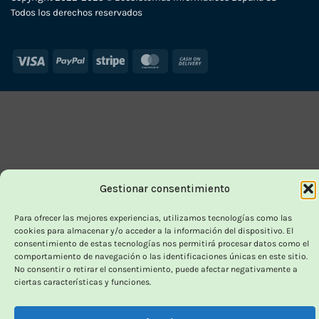
Todos los derechos reservados
Visa
PayPal
Stripe
MasterCard
Cash
On
Delivery
Gestionar consentimiento
Para ofrecer las mejores experiencias, utilizamos tecnologías como las
cookies para almacenar y/o acceder a la información del dispositivo. El
consentimiento de estas tecnologías nos permitirá procesar datos como el
comportamiento de navegación o las identificaciones únicas en este sitio.
No consentir o retirar el consentimiento, puede afectar negativamente a
ciertas características y funciones.