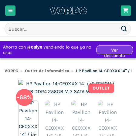
Saltar
al
contenido
Buscar
por:
VORPC
»
Outlet de informática
»
HP Pavilion 14-CE0XXX 14″ / 
OUTLET
-68%