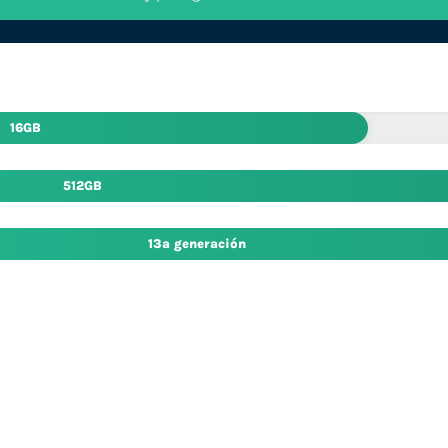
16GB
512GB
13ª generación