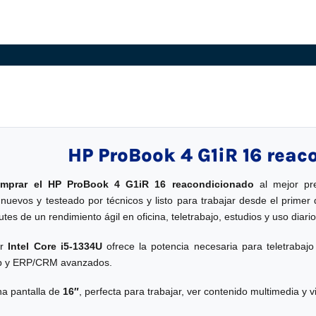
HP ProBook 4 G1iR 16 rea
mprar el HP ProBook 4 G1iR 16 reacondicionado
al mejor pre
uevos y testeado por técnicos y listo para trabajar desde el prim
utes de un rendimiento ágil en oficina, teletrabajo, estudios y uso diario
or
Intel Core i5-1334U
ofrece la potencia necesaria para teletrabajo p
eb y ERP/CRM avanzados.
a pantalla de
16″
, perfecta para trabajar, ver contenido multimedia y