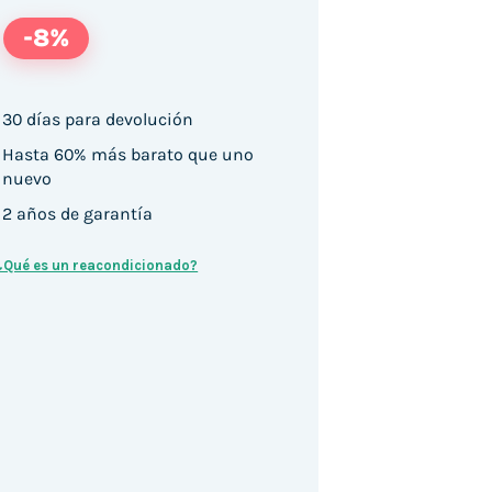
-8%
30 días para devolución
Hasta 60% más barato que uno
334U / 16GB DDR5 512GB SSD Windows 11 cantidad
nuevo
2 años de garantía
¿Qué es un reacondicionado?