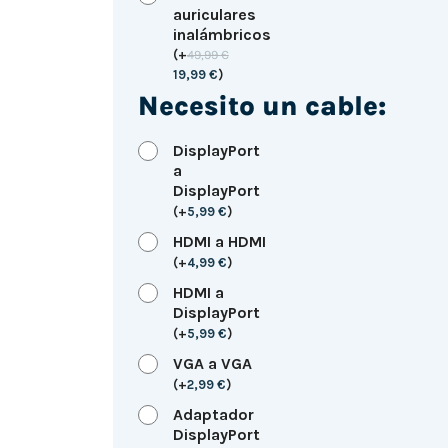
auriculares
inalámbricos
(
+
49,99
€
19,99
€
)
Necesito un cable:
DisplayPort
a
DisplayPort
(
+
5,99
€
)
HDMI a HDMI
(
+
4,99
€
)
HDMI a
DisplayPort
(
+
5,99
€
)
VGA a VGA
(
+
2,99
€
)
Adaptador
DisplayPort