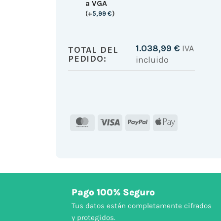
a VGA
(
+
5,99
€
)
1.038,99
€
IVA
TOTAL DEL
PEDIDO:
incluido
MasterCard
Visa
PayPal
Apple
Pay
Pago 100% Seguro
Tus datos están completamente cifrados
y protegidos.