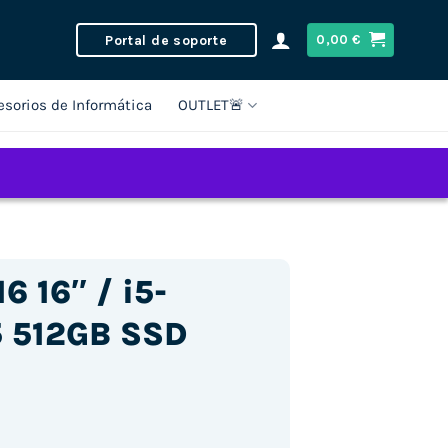
Portal de soporte
0,00
€
esorios de Informática
OUTLET🚨
6 16″ / i5-
5 512GB SSD