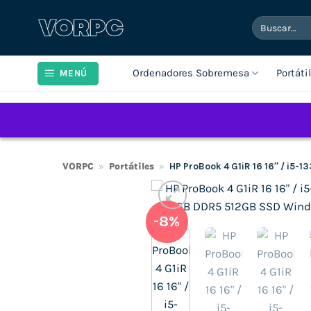
Saltar
Buscar
al
por:
contenido
Ordenadores Sobremesa
Portáti
MENÚ
VORPC
»
Portátiles
»
HP ProBook 4 G1iR 16 16″ / i5-
-8%