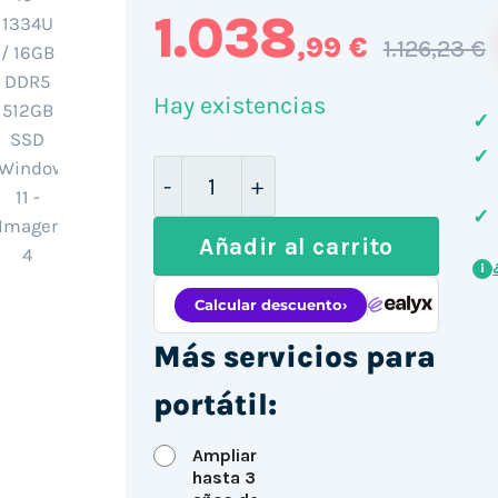
1.038
,99 €
1.126,23 €
Hay existencias
✓
✓
HP ProBook 4 G1iR 16 16" / i5-1
✓
Añadir al carrito
i
Más servicios para
portátil:
Ampliar
hasta 3