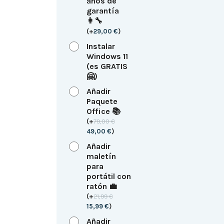
años de
garantía
👩‍🔧
(
+
29,00
€
)
Instalar
Windows 11
(es GRATIS
🤗)
Añadir
Paquete
Office 📚
(
+
79,00
€
49,00
€
)
Añadir
maletín
para
portátil con
ratón 💼
(
+
21,99
€
15,99
€
)
Añadir