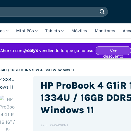
les
Mini PCs
Tablets
Móviles
Monitores
Acc
1334U / 16GB DDR5 512GB SSD Windows 11
HP ProBook 4 G1iR 1
1334U / 16GB DDR
Windows 11
2424290N1
SKU: