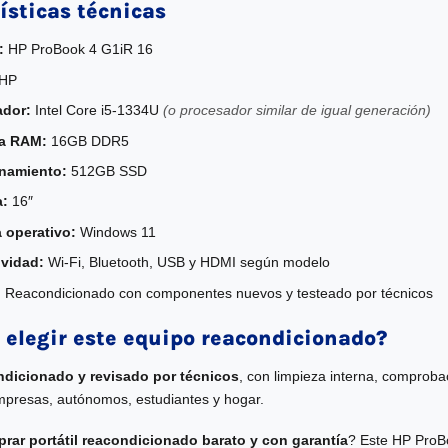
ísticas técnicas
:
HP ProBook 4 G1iR 16
HP
ador:
Intel Core i5-1334U
(o procesador similar de igual generación)
a RAM:
16GB DDR5
namiento:
512GB SSD
a:
16″
 operativo:
Windows 11
vidad:
Wi-Fi, Bluetooth, USB y HDMI según modelo
:
Reacondicionado con componentes nuevos y testeado por técnicos
 elegir este equipo reacondicionado?
ndicionado y revisado por técnicos
, con limpieza interna, comprobac
mpresas, autónomos, estudiantes y hogar.
rar portátil reacondicionado barato y con garantía
? Este HP ProB