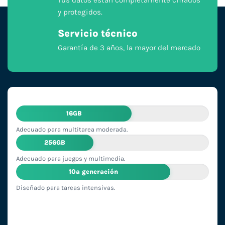
y protegidos.
Servicio técnico
Garantía de 3 años, la mayor del mercado
16GB
Adecuado para multitarea moderada.
256GB
Adecuado para juegos y multimedia.
10ª generación
Diseñado para tareas intensivas.