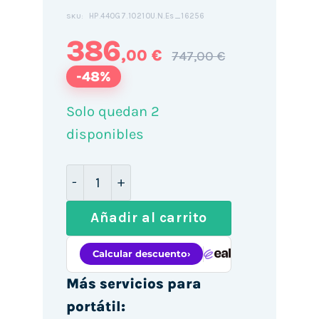
HP.440G7.10210U.N.Es_16256
SKU:
386
,00 €
747,00 €
-48%
Solo quedan 2
disponibles
HP ProBook 440 G7 14" / i5-10210U / 1
Añadir al carrito
Más servicios para
portátil: