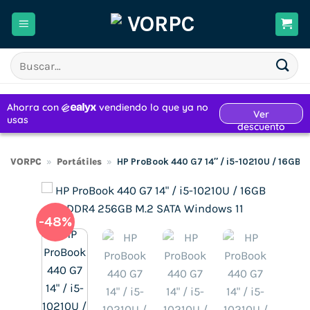
Saltar
al
contenido
Buscar
por:
VORPC
»
Portátiles
»
HP ProBook 440 G7 14″ / i5-10210U / 16GB
-48%