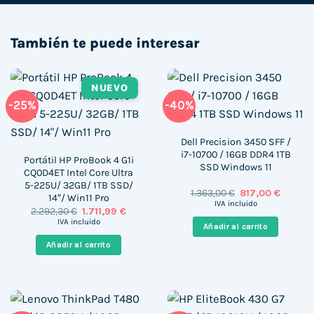
También te puede interesar
NUEVO
-25%
-40%
Dell Precision 3450 SFF /
i7-10700 / 16GB DDR4 1TB
Portátil HP ProBook 4 G1i
SSD Windows 11
CQ0D4ET Intel Core Ultra
5-225U/ 32GB/ 1TB SSD/
El
El
1.363,00
€
817,00
€
14″/ Win11 Pro
precio
precio
IVA incluido
El
El
2.292,30
€
1.711,99
€
original
actual
precio
precio
era:
es:
IVA incluido
Añadir al carrito
original
actual
1.363,00 €.
817,00 
era:
es:
Añadir al carrito
2.292,30 €.
1.711,99 €.