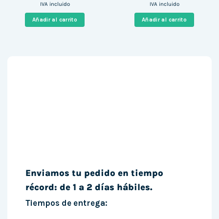
precio
precio
precio
precio
IVA incluido
IVA incluido
original
actual
original
actual
era:
es:
era:
es:
Añadir al carrito
Añadir al carrito
599,00 €.
124,00 €.
449,00 €.
226,00 €
Enviamos tu pedido en tiempo
récord: de 1 a 2 días hábiles.
Tiempos de entrega: