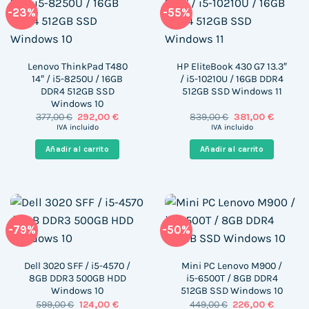
-23%
-55%
Lenovo ThinkPad T480
HP EliteBook 430 G7 13.3″
14″ / i5-8250U / 16GB
/ i5-10210U / 16GB DDR4
DDR4 512GB SSD
512GB SSD Windows 11
Windows 10
El
El
El
El
377,00
€
292,00
€
839,00
€
381,00
€
precio
precio
precio
precio
IVA incluido
IVA incluido
original
actual
original
actual
era:
es:
era:
es:
Añadir al carrito
Añadir al carrito
377,00 €.
292,00 €.
839,00 €.
381,00 €
-79%
-50%
Dell 3020 SFF / i5-4570 /
Mini PC Lenovo M900 /
8GB DDR3 500GB HDD
i5-6500T / 8GB DDR4
Windows 10
512GB SSD Windows 10
El
El
El
El
599,00
€
124,00
€
449,00
€
226,00
€