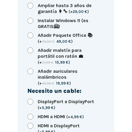
Ampliar hasta 3 años de
garantía 👩‍🔧
(
+
29,00
€
)
Instalar Windows 11 (es
GRATIS🤗)
Añadir Paquete Office 📚
(
+
79,00
€
49,00
€
)
Añadir maletín para
portátil con ratón 💼
(
+
21,99
€
15,99
€
)
Añadir auriculares
inalámbricos
(
+
49,99
€
19,99
€
)
Necesito un cable:
DisplayPort a DisplayPort
(
+
5,99
€
)
HDMI a HDMI
(
+
4,99
€
)
HDMI a DisplayPort
(
+
5,99
€
)