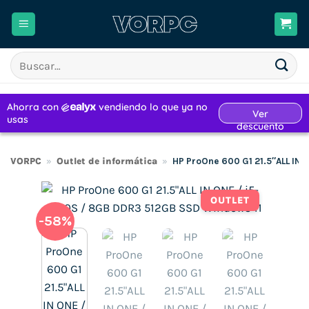
Saltar
al
contenido
Buscar
por:
VORPC
»
Outlet de informática
»
HP ProOne 600 G1 21.5″ALL IN
OUTLET
-58%