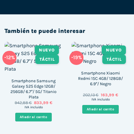
También te puede interesar
NUEVO
NUEVO
-12%
-19%
TÁCTIL
TÁCTIL
Smartphone Xiaomi
Redmi 15C 4GB/ 128GB/
Smartphone Samsung
6.9″/ Negro
Galaxy S25 Edge 12GB/
256GB/ 6.7″/ 5G/ Titanio
El
El
202,13
€
163,99
€
Plata
precio
precio
IVA incluido
El
El
942,88
€
833,99
€
original
actual
precio
precio
era:
es:
IVA incluido
Añadir al carrito
original
actual
202,13 €.
163,99 €
era:
es:
Añadir al carrito
942,88 €.
833,99 €.