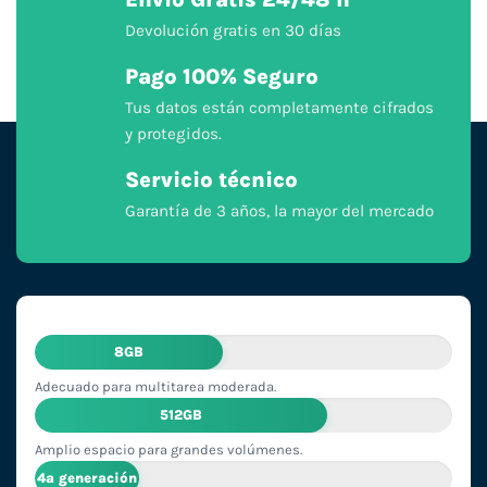
Devolución gratis en 30 días
Pago 100% Seguro
Tus datos están completamente cifrados
y protegidos.
Servicio técnico
Garantía de 3 años, la mayor del mercado
8GB
Adecuado para multitarea moderada.
512GB
Amplio espacio para grandes volúmenes.
4ª generación