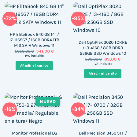
-72%
-85%
HP EliteBook 840 G8 14″ /
i7-1165G7 / 16GB DDR4 1TB
Dell OptiPlex 3020 TORRE
M.2 SATA Windows 11
/ i3-4160 / 8GB DDR3
El
El
1.959,00
€
541,00
€
256GB SSD Windows 10
precio
precio
IVA incluido
El
El
599,00
€
89,00
€
original
actual
precio
precio
era:
es:
IVA incluido
Añadir al carrito
original
actual
1.959,00 €.
541,00 €.
era:
es:
Añadir al carrito
599,00 €.
89,00 €.
NUEVO
-16%
-34%
Monitor Profesional LG
Dell Precision 3450 SFF /