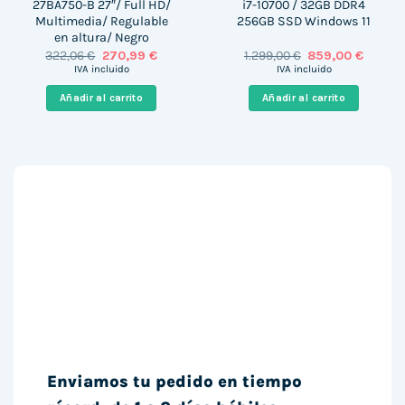
27BA750-B 27″/ Full HD/
i7-10700 / 32GB DDR4
Multimedia/ Regulable
256GB SSD Windows 11
en altura/ Negro
El
El
El
El
322,06
€
270,99
€
1.299,00
€
859,00
€
precio
precio
precio
precio
IVA incluido
IVA incluido
original
actual
original
actual
era:
es:
era:
es:
Añadir al carrito
Añadir al carrito
322,06 €.
270,99 €.
1.299,00 €.
859,00 
Enviamos tu pedido en tiempo