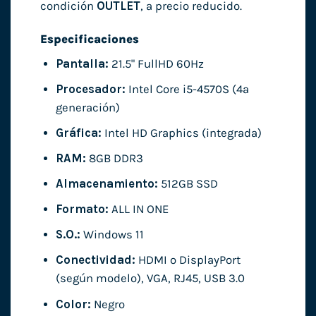
condición
OUTLET
, a precio reducido.
Especificaciones
Pantalla:
21.5" FullHD 60Hz
Procesador:
Intel Core i5-4570S (4ª
generación)
Gráfica:
Intel HD Graphics (integrada)
RAM:
8GB DDR3
Almacenamiento:
512GB SSD
Formato:
ALL IN ONE
S.O.:
Windows 11
Conectividad:
HDMI o DisplayPort
(según modelo), VGA, RJ45, USB 3.0
Color:
Negro