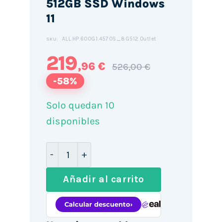
512GB SSD Windows
11
ALL.HP.600G1.4570S_8G512.Outlet
SKU:
219
,96 €
526,00 €
-58%
Solo quedan 10
disponibles
HP ProOne 600 G1 21.5"ALL IN ONE / i5
Añadir al carrito