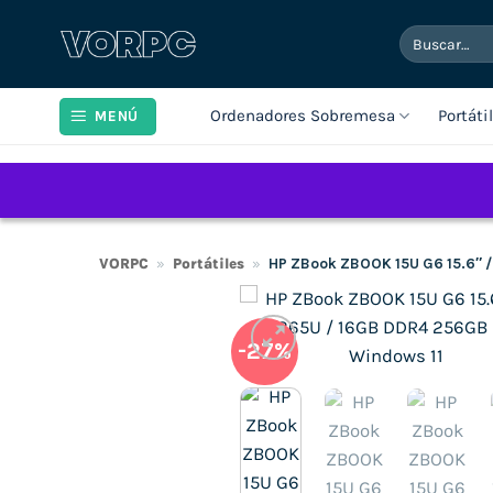
Saltar
Buscar
al
por:
contenido
Ordenadores Sobremesa
Portáti
MENÚ
VORPC
»
Portátiles
»
HP ZBook ZBOOK 15U G6 15.6″ 
-27%