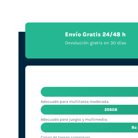
Envío Gratis 24/48 h
Devolución gratis en 30 días
Adecuado para multitarea moderada.
256GB
Adecuado para juegos y multimedia.
8ª
Capaz de tareas complejas.