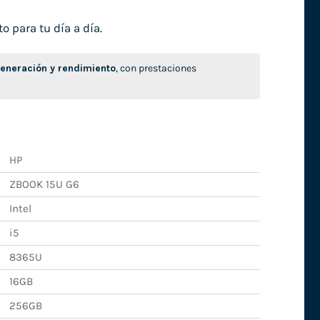
o para tu día a día.
neración y rendimiento
, con prestaciones
HP
ZBOOK 15U G6
Intel
i5
8365U
16GB
256GB