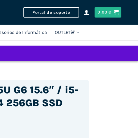
Portal de soporte
0,00
€
esorios de Informática
OUTLET🚨
 G6 15.6″ / i5-
4 256GB SSD