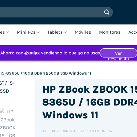
les
Mini PCs
Tablets
Móviles
Monitores
Acc
/ i5-8365U / 16GB DDR4 256GB SSD Windows 11
HP ZBook ZBOOK 15U
8365U / 16GB DDR
Windows 11
HP.ZBOOK15UG6.8365U.N.Es_16256
SKU: