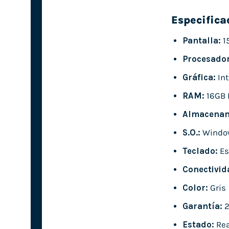
Especifica
Pantalla:
15
Procesador
Gráfica:
Int
RAM:
16GB 
Almacenam
S.O.:
Window
Teclado:
Es
Conectivid
Color:
Gris
Garantía:
2
Estado:
Rea