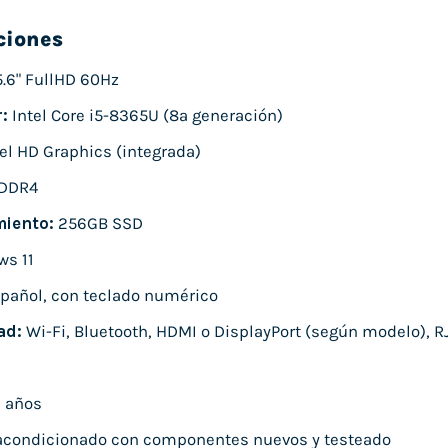
ciones
.6" FullHD 60Hz
:
Intel Core i5-8365U (8ª generación)
el HD Graphics (integrada)
DDR4
iento:
256GB SSD
s 11
pañol, con teclado numérico
ad:
Wi-Fi, Bluetooth, HDMI o DisplayPort (según modelo), R
 años
condicionado con componentes nuevos y testeado