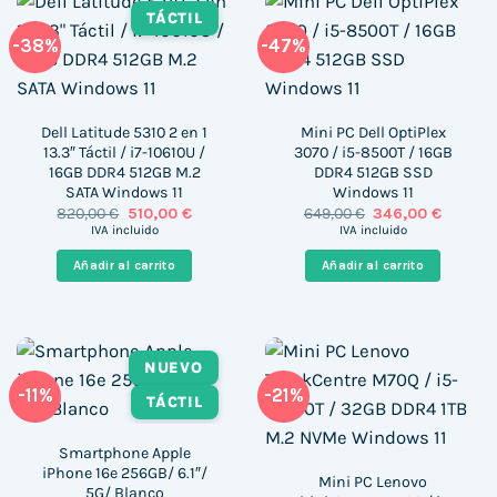
TÁCTIL
-38%
-47%
Dell Latitude 5310 2 en 1
Mini PC Dell OptiPlex
13.3″ Táctil / i7-10610U /
3070 / i5-8500T / 16GB
16GB DDR4 512GB M.2
DDR4 512GB SSD
SATA Windows 11
Windows 11
El
El
El
El
820,00
€
510,00
€
649,00
€
346,00
€
precio
precio
precio
precio
IVA incluido
IVA incluido
original
actual
original
actual
era:
es:
era:
es:
Añadir al carrito
Añadir al carrito
820,00 €.
510,00 €.
649,00 €.
346,00 
NUEVO
-11%
-21%
TÁCTIL
Smartphone Apple
iPhone 16e 256GB/ 6.1″/
Mini PC Lenovo
5G/ Blanco