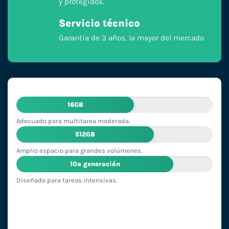
y protegidos.
Servicio técnico
Garantía de 3 años, la mayor del mercado
16GB
Adecuado para multitarea moderada.
512GB
Amplio espacio para grandes volúmenes.
10ª generación
Diseñado para tareas intensivas.