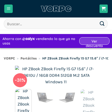
Saltar
al
contenido
Buscar
por:
VORPC
»
Portátiles
»
HP ZBook ZBook Firefly 15 G7 15.6″ / i7-1
-31%