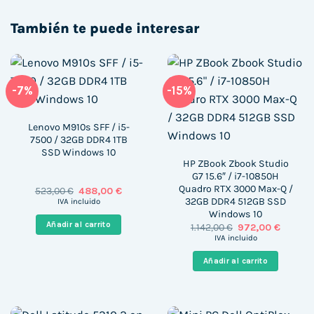
También te puede interesar
-7%
-15%
Lenovo M910s SFF / i5-
7500 / 32GB DDR4 1TB
SSD Windows 10
HP ZBook Zbook Studio
G7 15.6″ / i7-10850H
Quadro RTX 3000 Max-Q /
El
El
523,00
€
488,00
€
precio
precio
32GB DDR4 512GB SSD
IVA incluido
original
actual
Windows 10
era:
es:
Añadir al carrito
El
El
1.142,00
€
972,00
€
523,00 €.
488,00 €.
precio
precio
IVA incluido
original
actual
era:
es:
Añadir al carrito
1.142,00 €.
972,00 