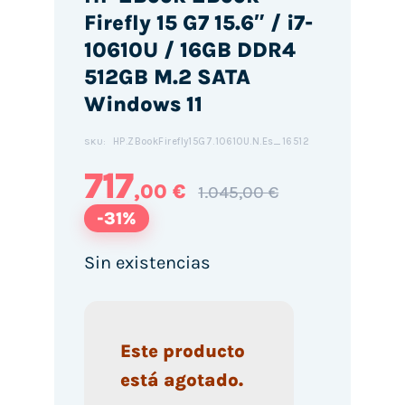
Firefly 15 G7 15.6″ / i7-
10610U / 16GB DDR4
512GB M.2 SATA
Windows 11
HP.ZBookFirefly15G7.10610U.N.Es_16512
SKU:
717
,00 €
1.045,00 €
-31%
Sin existencias
Este producto
está agotado.