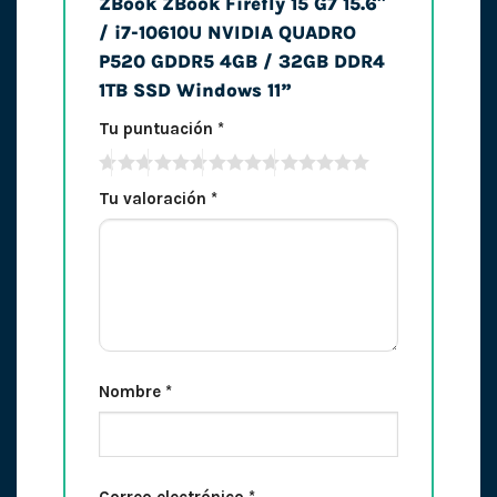
ZBook ZBook Firefly 15 G7 15.6″
/ i7-10610U NVIDIA QUADRO
P520 GDDR5 4GB / 32GB DDR4
1TB SSD Windows 11”
Tu puntuación
*
Tu valoración
*
Nombre
*
Correo electrónico
*