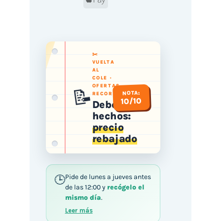
Pay
✂️
VUELTA
AL
COLE ·
📝
OFERTAS
NOTA:
RECORTADAS
10/10
Deberes
hechos:
precio
rebajado
Pide de lunes a jueves antes
de las 12:00 y
recógelo el
mismo día
.
Leer más