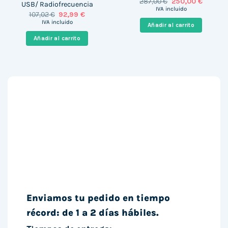
El
El
287,00
€
250,00
€
USB/ Radiofrecuencia
precio
precio
IVA incluido
El
El
107,02
€
92,99
€
original
actual
precio
precio
era:
es:
IVA incluido
Añadir al carrito
original
actual
287,00 €.
250,00 
era:
es:
Añadir al carrito
107,02 €.
92,99 €.
Enviamos tu pedido en tiempo
récord: de 1 a 2 días hábiles.