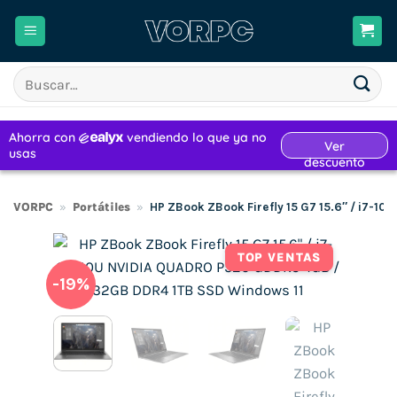
Saltar
al
contenido
Buscar
por:
VORPC
»
Portátiles
»
HP ZBook ZBook Firefly 15 G7 15.6″ / i7-
TOP VENTAS
-19%