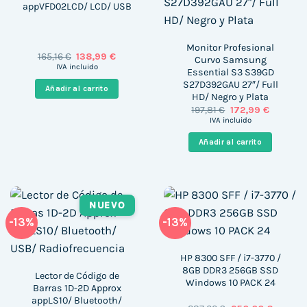
appVFD02LCD/ LCD/ USB
Monitor Profesional
El
El
165,16
€
138,99
€
Curvo Samsung
precio
precio
IVA incluido
Essential S3 S39GD
original
actual
S27D392GAU 27″/ Full
era:
es:
Añadir al carrito
165,16 €.
138,99 €.
HD/ Negro y Plata
El
El
197,81
€
172,99
€
precio
precio
IVA incluido
original
actual
era:
es:
Añadir al carrito
197,81 €.
172,99 €.
NUEVO
-13%
-13%
HP 8300 SFF / i7-3770 /
8GB DDR3 256GB SSD
Lector de Código de
Windows 10 PACK 24
Barras 1D-2D Approx
appLS10/ Bluetooth/