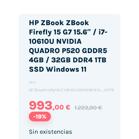
HP ZBook ZBook
Firefly 15 G7 15.6″ / i7-
10610U NVIDIA
QUADRO P520 GDDR5
4GB / 32GB DDR4 1TB
SSD Windows 11
SKU:
HP.ZBookFirefly15G7.10610U.DDR54GB.N.Es_321TB
993
,00 €
1.223,00 €
-19%
Sin existencias