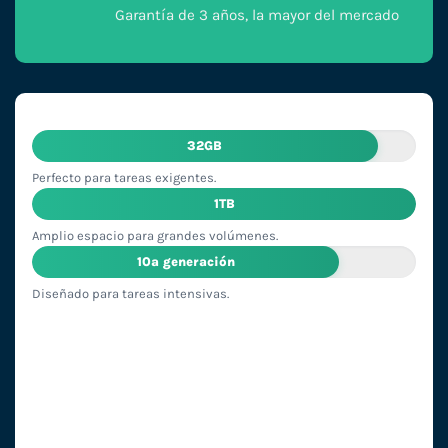
Garantía de 3 años, la mayor del mercado
32GB
Perfecto para tareas exigentes.
1TB
Amplio espacio para grandes volúmenes.
10ª generación
Diseñado para tareas intensivas.