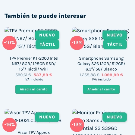
También te puede interesar
NUEVO
NUEVO
-10%
-13%
TÁCTIL
TÁCTIL
TPV Premier KT-2000 Intel
Smartphone Samsung
N97/ 8GB/ 128GB SSD/
Galaxy S26 12GB/ 512GB/
15″/ Táctil/ WiFi
6.3″/ 5G/ Blanco
El
El
El
El
599,61
€
537,99
€
1.258,88
€
1.099,99
€
precio
precio
precio
precio
IVA incluido
IVA incluido
original
actual
original
actua
era:
es:
era:
es:
Añadir al carrito
Añadir al carrito
599,61 €.
537,99 €.
1.258,88 €.
1.099,
NUEVO
NUEVO
-16%
-13%
Visor TPV Approx