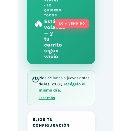
VENTAS
· LO
QUIEREN
TODOS
🔥
Está
LO + VENDIDO
volando
— y
tu
carrito
sigue
vacío
Pide de lunes a jueves antes
de las 12:00 y
recógelo el
mismo día
.
Leer más
ELIGE TU
CONFIGURACIÓN