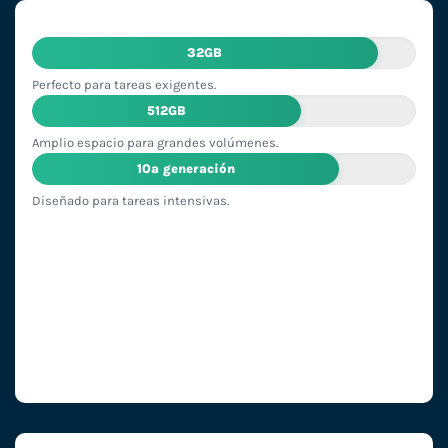
32GB
Perfecto para tareas exigentes.
512GB
Amplio espacio para grandes volúmenes.
10ª generación
Diseñado para tareas intensivas.