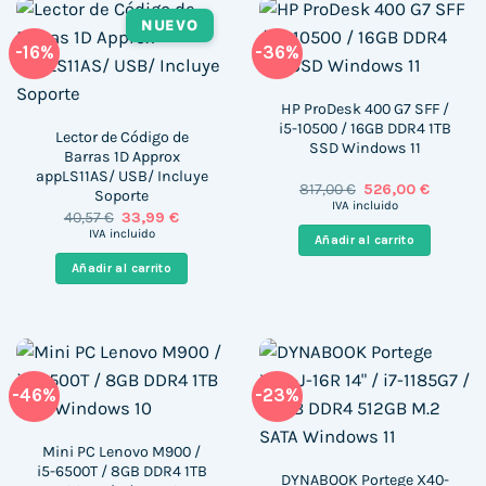
NUEVO
-16%
-36%
HP ProDesk 400 G7 SFF /
i5-10500 / 16GB DDR4 1TB
Lector de Código de
SSD Windows 11
Barras 1D Approx
appLS11AS/ USB/ Incluye
El
El
817,00
€
526,00
€
Soporte
precio
precio
IVA incluido
El
El
40,57
€
33,99
€
original
actual
precio
precio
era:
es:
IVA incluido
Añadir al carrito
original
actual
817,00 €.
526,00 €
era:
es:
Añadir al carrito
40,57 €.
33,99 €.
-46%
-23%
Mini PC Lenovo M900 /
i5-6500T / 8GB DDR4 1TB
DYNABOOK Portege X40-