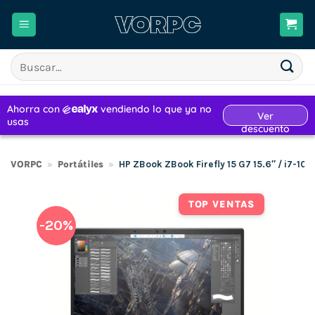
Saltar
al
contenido
Buscar
por:
VORPC
»
Portátiles
»
HP ZBook ZBook Firefly 15 G7 15.6″ / i7-
TOP VENTAS
-20%