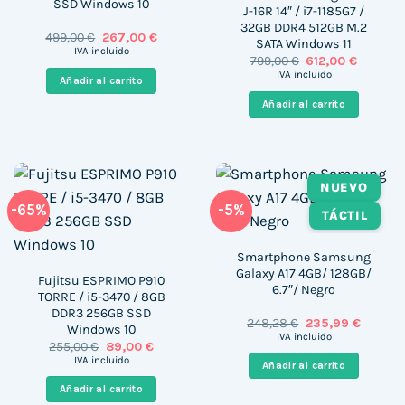
SSD Windows 10
J-16R 14″ / i7-1185G7 /
32GB DDR4 512GB M.2
El
El
499,00
€
267,00
€
SATA Windows 11
precio
precio
IVA incluido
El
El
799,00
€
612,00
€
original
actual
precio
precio
era:
es:
IVA incluido
Añadir al carrito
original
actual
499,00 €.
267,00 €.
era:
es:
Añadir al carrito
799,00 €.
612,00 €
NUEVO
-65%
-5%
TÁCTIL
Smartphone Samsung
Galaxy A17 4GB/ 128GB/
Fujitsu ESPRIMO P910
6.7″/ Negro
TORRE / i5-3470 / 8GB
DDR3 256GB SSD
El
El
248,28
€
235,99
€
Windows 10
precio
precio
IVA incluido
El
El
255,00
€
89,00
€
original
actual
precio
precio
era:
es:
IVA incluido
Añadir al carrito
original
actual
248,28 €.
235,99 
era:
es:
Añadir al carrito
255,00 €.
89,00 €.