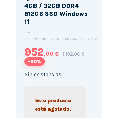
4GB / 32GB DDR4
512GB SSD Windows
11
SKU:
HP.ZBookFirefly15G7.10610U.DDR54GB.N.Es_32512
952
,00 €
1.192,00 €
-20%
Sin existencias
Este producto
está agotado.