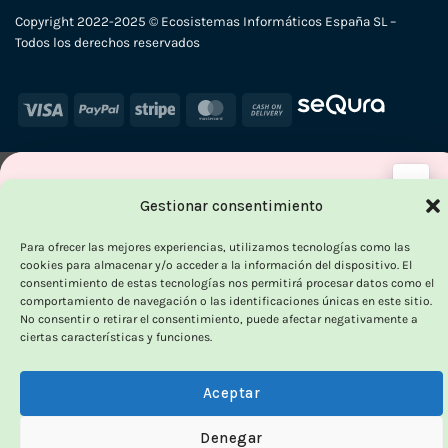
Copyright 2022-2025 © Ecosistemas Informáticos España SL –
Todos los derechos reservados
Visa
PayPal
Stripe
MasterCard
Cash
On
Delivery
×
Gestionar consentimiento
-
Para ofrecer las mejores experiencias, utilizamos tecnologías como las
cookies para almacenar y/o acceder a la información del dispositivo. El
consentimiento de estas tecnologías nos permitirá procesar datos como el
OUTLET VORPC
comportamiento de navegación o las identificaciones únicas en este sitio.
No consentir o retirar el consentimiento, puede afectar negativamente a
Calidad probada,
ciertas características y funciones.
precios imbatibles
Aceptar
Productos
100% funcionales
y con
precio más
Denegar