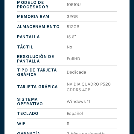
MODELO DE
10610U
PROCESADOR
MEMORIA RAM
32GB
ALMACENAMIENTO
512GB
PANTALLA
15.6"
TÁCTIL
No
RESOLUCIÓN DE
FullHD
PANTALLA
TIPO DE TARJETA
Dedicada
GRÁFICA
NVIDIA QUADRO P520
TARJETA GRÁFICA
GDDR5 4GB
SISTEMA
Windows 11
OPERATIVO
TECLADO
Español
WIFI
Si
GARANTÍA
2 Años de garantía