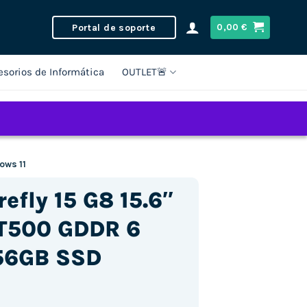
Portal de soporte
0,00
€
esorios de Informática
OUTLET🚨
ows 11
efly 15 G8 15.6″
 T500 GDDR 6
56GB SSD