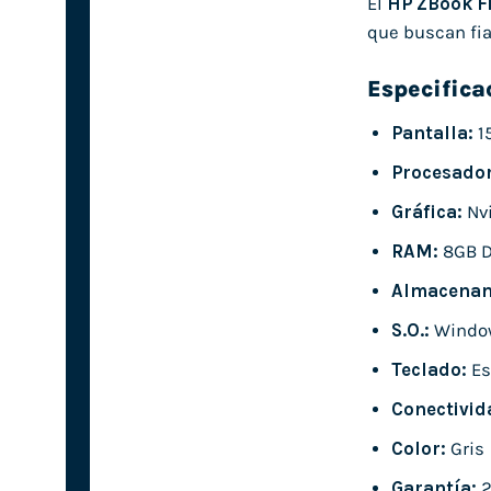
El
HP ZBook Fi
que buscan fia
Especifica
Pantalla:
15
Procesador
Gráfica:
Nvi
RAM:
8GB 
Almacenam
S.O.:
Window
Teclado:
Es
Conectivid
Color:
Gris
Garantía:
2