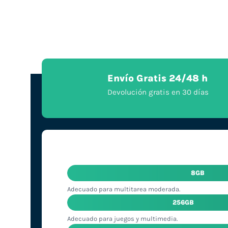
Envío Gratis 24/48 h
Devolución gratis en 30 días
8GB
Adecuado para multitarea moderada.
256GB
Adecuado para juegos y multimedia.