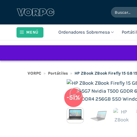
Saltar
Buscar
al
por:
contenido
Ordenadores Sobremesa
Portáti
MENÚ
VORPC
»
Portátiles
»
HP ZBook ZBook Firefly 15 G8 
-51%