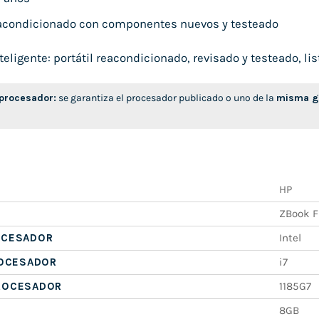
condicionado con componentes nuevos y testeado
ligente: portátil reacondicionado, revisado y testeado, list
 procesador:
se garantiza el procesador publicado o uno de la
misma ge
HP
ZBook Fi
OCESADOR
Intel
ROCESADOR
i7
ROCESADOR
1185G7
8GB