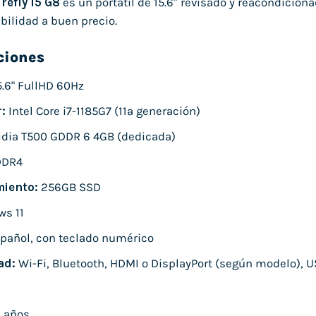
refly 15 G8
es un portátil de 15.6″ revisado y reacondicion
bilidad a buen precio.
ciones
.6" FullHD 60Hz
:
Intel Core i7-1185G7 (11ª generación)
dia T500 GDDR 6 4GB (dedicada)
DDR4
iento:
256GB SSD
s 11
pañol, con teclado numérico
ad:
Wi-Fi, Bluetooth, HDMI o DisplayPort (según modelo), U
 años