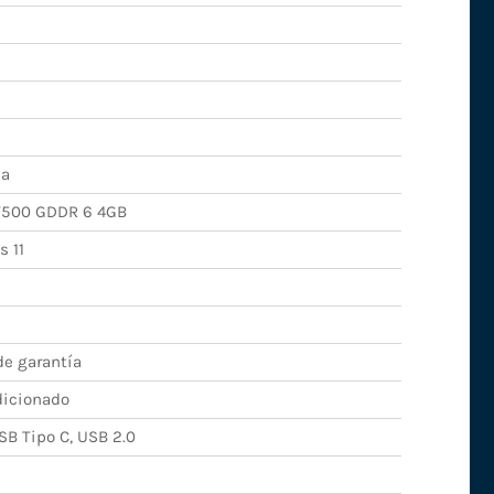
da
T500 GDDR 6 4GB
 11
de garantía
icionado
SB Tipo C, USB 2.0