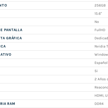
NTO
256GB
15.6"
No
E PANTALLA
FullHD
ETA GRÁFICA
Dedica
ICA
Nvidia 
RATIVO
Windows
Español
Si
2 Años 
Reacond
HDMI, U
RIA RAM
DDR4