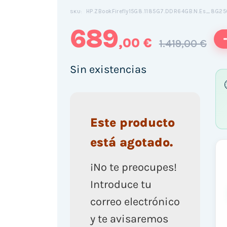
HP.ZBookFirefly15G8.1185G7.DDR64GB.N.Es_8G25
SKU:
689
,00 €
1.419,00 €
Sin existencias
Este producto
está agotado.
¡No te preocupes!
Introduce tu
correo electrónico
y te avisaremos