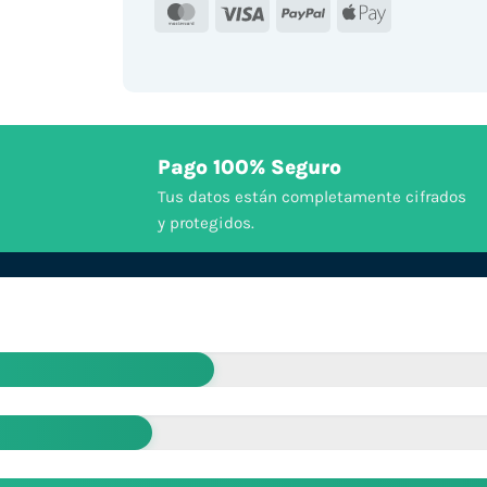
MasterCard
Visa
PayPal
Apple
Pay
Pago 100% Seguro
Tus datos están completamente cifrados
y protegidos.