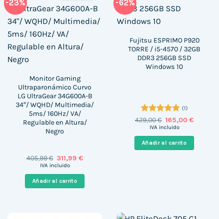
-23%
-62%
Fujitsu ESPRIMO P920
TORRE / i5-4570 / 32GB
DDR3 256GB SSD
Windows 10
Monitor Gaming
Ultraparonámico Curvo
LG UltraGear 34G600A-B
34″/ WQHD/ Multimedia/
(1)
5ms/ 160Hz/ VA/
Valorado
El
El
429,00
€
165,00
€
Regulable en Altura/
precio
precio
con
5
de 5
IVA incluido
Negro
original
actual
era:
es:
Añadir al carrito
429,00 €.
165,00 €
El
El
405,99
€
311,99
€
precio
precio
IVA incluido
original
actual
era:
es:
Añadir al carrito
405,99 €.
311,99 €.