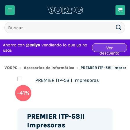
Saltar
al
contenido
Buscar
por:
VORPC
»
Accesorios de Informática
»
PREMIER ITP-58II Impreso
-41%
PREMIER ITP-58II
Impresoras