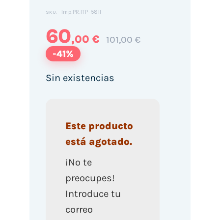
Imp.PR.ITP-58II
SKU:
60
,00 €
101,00 €
-41%
Sin existencias
Este producto
está agotado.
¡No te
preocupes!
Introduce tu
correo