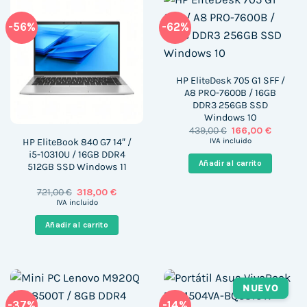
-56%
-62%
HP EliteDesk 705 G1 SFF /
A8 PRO-7600B / 16GB
DDR3 256GB SSD
Windows 10
El
El
439,00
€
166,00
€
precio
precio
HP EliteBook 840 G7 14″ /
IVA incluido
original
actual
i5-10310U / 16GB DDR4
era:
es:
Añadir al carrito
512GB SSD Windows 11
439,00 €.
166,00 €
El
El
721,00
€
318,00
€
precio
precio
IVA incluido
original
actual
era:
es:
Añadir al carrito
721,00 €.
318,00 €.
NUEVO
-37%
-14%