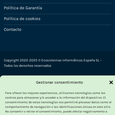
Política de Garantía
Política de cookies
Contacto
Copyright 2022-2025 © Ecosistemas Informáticos España SL –
Todos los derechos reservados
Visa
PayPal
Stripe
MasterCard
Cash
Gestionar consentimiento
On
Para ofrecer las mejores experiencias, utilizamos tecnologías como las
Delivery
cookies para almacenar y/o acceder a la información del dispositivo. El
consentimiento de estas tecnologías nos permitirá procesar datos como el
comportamiento de navegación o las identificaciones únicas en este sitio.
No consentir o retirar el consentimiento, puede afectar negativamente a