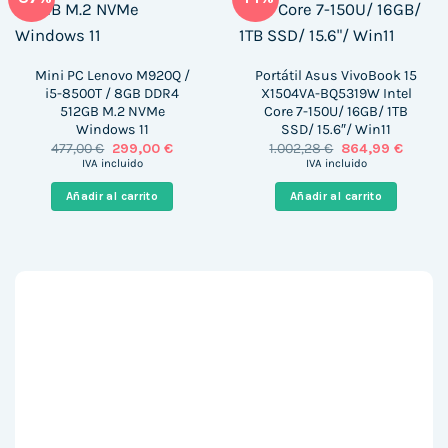
Mini PC Lenovo M920Q /
Portátil Asus VivoBook 15
i5-8500T / 8GB DDR4
X1504VA-BQ5319W Intel
512GB M.2 NVMe
Core 7-150U/ 16GB/ 1TB
Windows 11
SSD/ 15.6″/ Win11
El
El
El
El
477,00
€
299,00
€
1.002,28
€
864,99
€
precio
precio
precio
precio
IVA incluido
IVA incluido
original
actual
original
actual
era:
es:
era:
es:
Añadir al carrito
Añadir al carrito
477,00 €.
299,00 €.
1.002,28 €.
864,99 