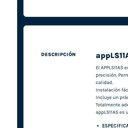
appLS11
DESCRIPCIÓN
El APPLS11AS e
precisión. Per
calidad.
Instalación fá
Incluye un prá
Totalmente ade
appLS11AS es u
ESPECIFIC