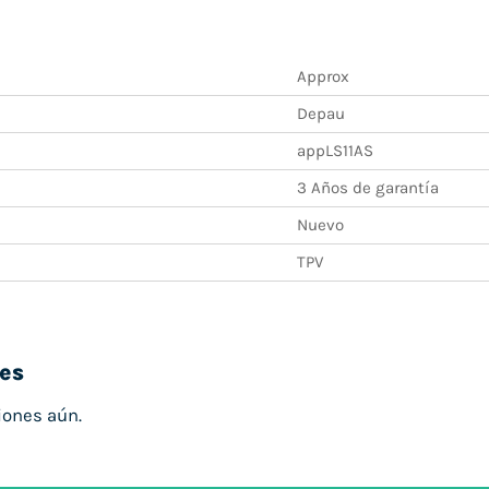
Approx
Depau
appLS11AS
3 Años de garantía
Nuevo
TPV
es
iones aún.