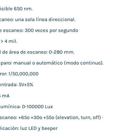
visible 650 nm.
aneo: una sola línea direccional.
e escaneo: 300 veces por segundo
> 4 mil.
 de área de escaneo: 0-280 mm.
paro: manual o automático (modo continuo).
ror: 1/50,000,000
entrada: 5V+5%
5 mA
lumínica: 0-100000 Lux
caneo: +65º +30º +55º (elevation, turn, off) ·
icación: luz LED y beeper