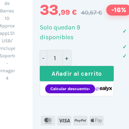
33
-16%
,99 €
40,57 €
Solo quedan 9
✓
disponibles
✓
Lector de Código de Barras 1D A
✓
Añadir al carrito
MasterCard
Visa
PayPal
Apple
Pay