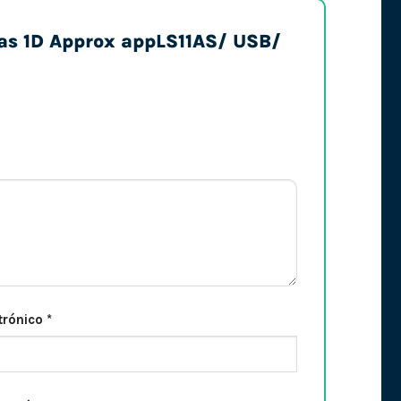
rras 1D Approx appLS11AS/ USB/
trónico
*