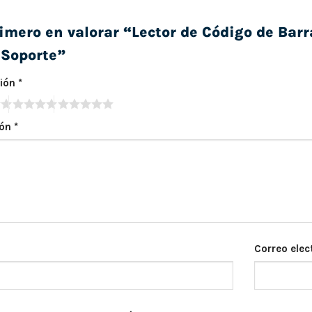
rimero en valorar “Lector de Código de Ba
 Soporte”
ción
*
ión
*
Correo elec