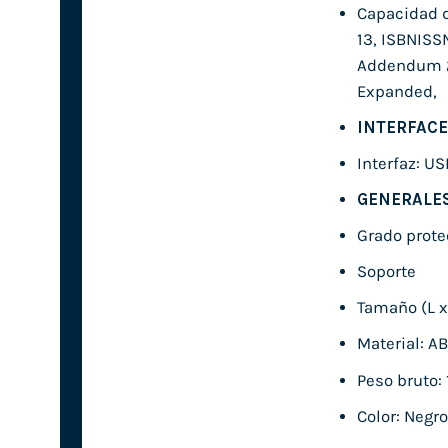
Capacidad d
13, ISBNISSN
Addendum 2 
Expanded,
INTERFACE
Interfaz: US
GENERALE
Grado prote
Soporte
Tamaño (L x
Material: AB
Peso bruto: 
Color: Negro