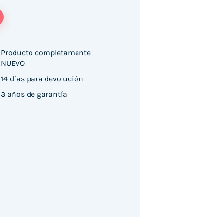
Producto completamente
NUEVO
14 días para devolución
pprox appLS11AS/ USB/ Incluye Soporte cantidad
3 años de garantía