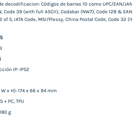
e decodificacion: Códigos de barras 1D como UPC/EAN/JAN
, Code 39 (with full ASCII), Codabar (NW7), Code 128 & EAN 1
of 5, IATA Code, MSI/Plessy, China Postal Code, Code 32 (I
S
B
S
cción IP: IP52
 W x H): 174 x 66 x 94 mm
S + PC, TPU
180 g