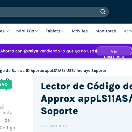
les
Mini PCs
Tablets
Móviles
Monitores
Acc
go de Barras 1D Approx appLS11AS/ USB/ Incluye Soporte
Lector de Código d
EVO
Approx appLS11AS/
Soporte
APPLS11AS
SKU: