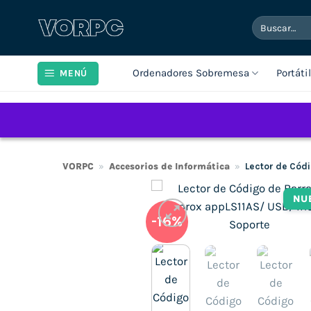
Saltar
Buscar
al
por:
contenido
Ordenadores Sobremesa
Portáti
MENÚ
VORPC
»
Accesorios de Informática
»
Lector de Códi
NU
-16%