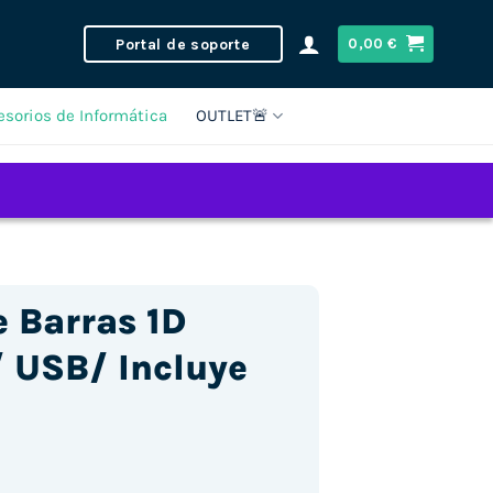
Portal de soporte
0,00
€
esorios de Informática
OUTLET🚨
e Barras 1D
 USB/ Incluye