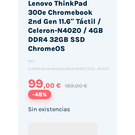
Lenovo ThinkPad
300e Chromebook
2nd Gen 11.6″ Táctil /
Celeron-N4020 / 4GB
DDR4 32GB SSD
ChromeOS
SKU:
Le.300eChromebook2ndGen.N4020.S.Es_4G32G
99
,00 €
189,00 €
-48%
Sin existencias