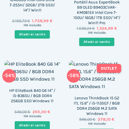
Portátil Asus ExpertBook
7-255H/ 32GB/ 2TB SSD/
B9 OLED B9403CVAR-
14″/ Win11
KM0815X Intel Core 7-
150U/ 16GB/ 1TB SSD/ 14″/
El
El
2.156,73
€
1.738,99
€
Win11 Pro
precio
precio
IVA incluido
El
El
1.539,24
€
1.324,99
€
original
actual
precio
precio
era:
es:
IVA incluido
Añadir al carrito
original
actual
2.156,73 €.
1.738,99 €.
era:
es:
Añadir al carrito
1.539,24 €.
1.324,9
OUTLET
-54%
-58%
HP EliteBook 840 G6 14″ /
i5-8365U / 8GB DDR4
Lenovo ThinkBook 15 G2
256GB SSD Windows 11
ITL 15.6″ / i5-1135G7 / 8GB
DDR4 256GB M.2 SATA
El
El
549,00
€
255,00
€
Windows 11
precio
precio
IVA incluido
El
El
896,00
€
378,10
€
original
actual
precio
precio
era:
es:
IVA incluido
Añadir al carrito
original
actual
549,00 €.
255,00 €.