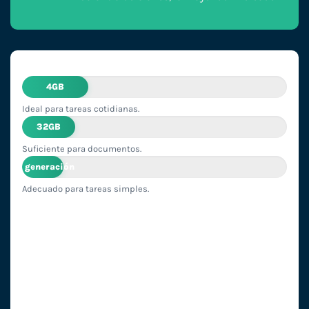
4GB
Ideal para tareas cotidianas.
32GB
Suficiente para documentos.
2ª generación
Adecuado para tareas simples.