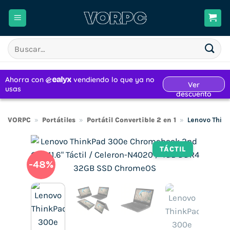
Saltar
al
contenido
Buscar
por:
VORPC
»
Portátiles
»
Portátil Convertible 2 en 1
»
Lenovo Thin
TÁCTIL
-48%