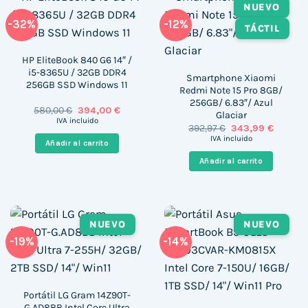
NUEVO
-32%
-12%
TÁCTIL
HP EliteBook 840 G6 14″ /
i5-8365U / 32GB DDR4
Smartphone Xiaomi
256GB SSD Windows 11
Redmi Note 15 Pro 8GB/
256GB/ 6.83″/ Azul
El
El
580,00
€
394,00
€
Glaciar
precio
precio
IVA incluido
El
El
392,97
€
343,99
€
original
actual
precio
precio
era:
es:
IVA incluido
Añadir al carrito
original
actual
580,00 €.
394,00 €.
era:
es:
Añadir al carrito
392,97 €.
343,99 
NUEVO
NUEVO
-19%
-14%
Portátil LG Gram 14Z90T-
G.AD8BB Intel Core Ultra