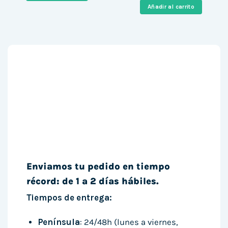
era:
es:
Añadir al carrito
896,00 €.
378,10 €
Enviamos tu pedido en tiempo
récord: de 1 a 2 días hábiles.
Tiempos de entrega:
Península
: 24/48h (lunes a viernes,