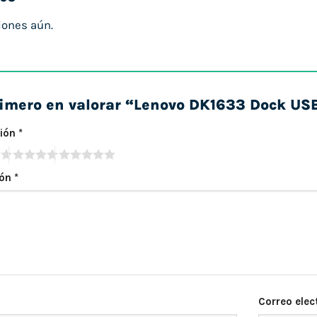
iones aún.
rimero en valorar “Lenovo DK1633 Dock U
ción
*
ión
*
Correo elec