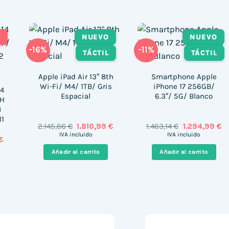
T
NUEVO
NUEVO
-16%
-11%
TÁCTIL
TÁCTIL
Apple iPad Air 13″ 8th
Smartphone Apple
Wi-Fi/ M4/ 1TB/ Gris
iPhone 17 256GB/
14
Espacial
6.3″/ 5G/ Blanco
0H
B
11
El
El
El
El
2.145,66
€
1.810,99
€
1.463,14
€
1.294,99
€
precio
precio
precio
pr
IVA incluido
IVA incluido
El
€
original
actual
original
ac
precio
era:
es:
era:
es
Añadir al carrito
Añadir al carrito
actual
2.145,66 €.
1.810,99 €.
1.463,14 €.
1.
es:
€.
588,05 €.