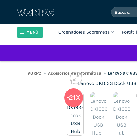
Saltar
Buscar
al
por:
contenido
Ordenadores Sobremesa
Portáti
MENÚ
VORPC
»
Accesorios de Informática
»
Lenovo DK163
-21%