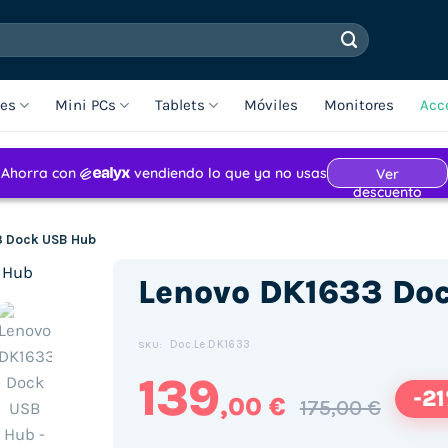
les
Mini PCs
Tablets
Móviles
Monitores
Acc
3 Dock USB Hub
Lenovo DK1633 Do
Doc.Le.DK1633
SKU:
139
-2
,00 €
175,00 €