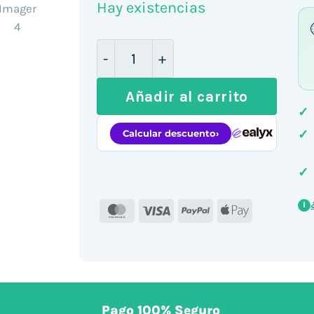
Hay existencias
Lenovo DK1633 Dock USB Hub ca
Añadir al carrito
✓
✓
✓
i
MasterCard
Visa
PayPal
Apple
Pay
Pago 100% Seguro