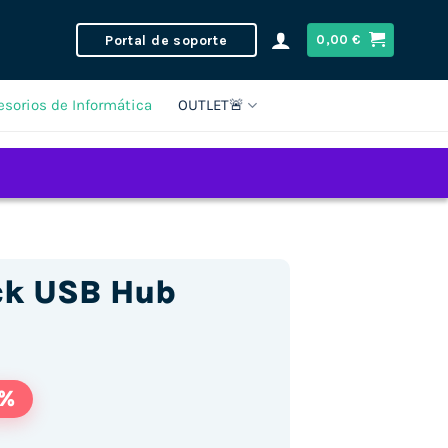
Portal de soporte
0,00
€
esorios de Informática
OUTLET🚨
ck USB Hub
1%