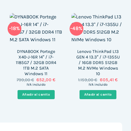
-18%
-48%
DYNABOOK Portege
Lenovo ThinkPad L13
X40-J-16R 14″ / i7-
GEN 4 13.3″ / i7-1355U
1185G7 / 32GB DDR4
/ 16GB DDR5 512GB
1TB M.2 SATA
M.2 NVMe Windows
Windows 11
10
ecio
El
El
El
El
799,00
€
652,00
€
1.159,00
€
605,41
€
tual
precio
precio
precio
precio
:
IVA incluido
IVA incluido
original
actual
original
actual
294,99 €.
era:
es:
era:
es:
Añadir al carrito
Añadir al carrito
799,00 €.
652,00 €.
1.159,00 €.
605,41 