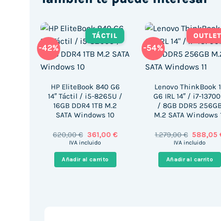
TÁCTIL
OUTLE
-42%
-54%
HP EliteBook 840 G6
Lenovo ThinkBook 
14″ Táctil / i5-8265U /
G6 IRL 14″ / i7-1370
16GB DDR4 1TB M.2
/ 8GB DDR5 256G
SATA Windows 10
M.2 SATA Windows 
El
El
El
620,00
€
361,00
€
1.279,00
€
588,05
precio
precio
precio
IVA incluido
IVA incluido
original
actual
original
era:
es:
era:
Añadir al carrito
Añadir al carrito
620,00 €.
361,00 €.
1.279,00 