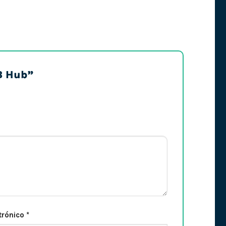
SB Hub”
trónico
*