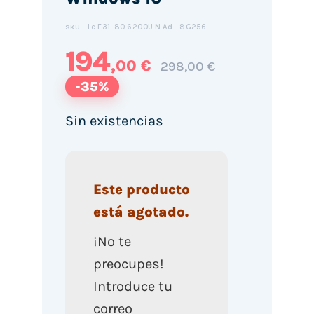
Le.E31-80.6200U.N.Ad_8G256
SKU:
194
,00 €
298,00 €
-35%
Sin existencias
Este producto
está agotado.
¡No te
preocupes!
Introduce tu
correo