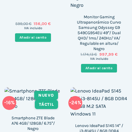
Monitor Gaming
Ultrapanorámico Curvo
El
El
599,00
€
156,00
€
Samsung Odyssey G9
precio
precio
IVA incluido
original
actual
S49CG954EU 49″/ Dual
era:
es:
QHD/ 1ms/ 240Hz/ VA/
Añadir al carrito
599,00 €.
156,00 €.
Regulable en altura/
Negro
El
El
1.174,13
€
997,99
€
precio
precio
IVA incluido
original
actual
era:
es:
Añadir al carrito
1.174,13 €.
997,99 
NUEVO
-16%
-24%
TÁCTIL
Smartphone ZTE Blade
A76 4GB/ 128GB/ 6.75″/
Lenovo IdeaPad S145 14″ /
Negro
i3-8145U / 8GB DDR4