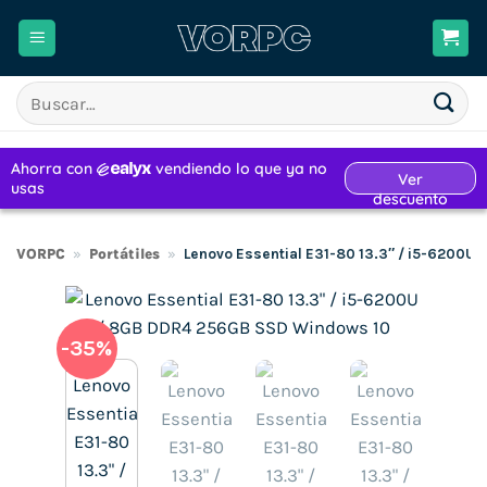
Saltar
al
contenido
Buscar
por:
VORPC
»
Portátiles
»
Lenovo Essential E31-80 13.3″ / i5-6200U
-35%