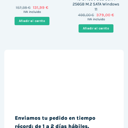
256GB M.2 SATA Windows
El
El
157,38
€
131,99
€
11
precio
precio
IVA incluido
El
El
498,00
€
379,00
€
original
actual
precio
precio
era:
es:
IVA incluido
Añadir al carrito
original
actual
157,38 €.
131,99 €.
era:
es:
Añadir al carrito
498,00 €.
379,00 
Enviamos tu pedido en tiempo
récord: de 1 a 2 días hábiles.