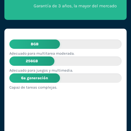
Garantía de 3 años, la mayor del mercado
8GB
Adecuado para multitarea moderada.
256GB
Adecuado para juegos y multimedia.
6ª generación
Capaz de tareas complejas.