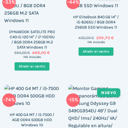
-33%
-44%
HP EliteBook 840 G6 14″ /
i5-8265U / 8GB DDR4
256GB SSD Windows 11
DYNABOOK SATELITE PRO
C40-G-120 14″ / i7-10510U
El
El
430,00
€
239,70
€
precio
precio
/ 8GB DDR4 256GB M.2
IVA incluido
original
actual
SATA Windows 11
era:
es:
Añadir al carrito
El
El
694,00
€
468,00
€
430,00 €.
239,70 €
precio
precio
IVA incluido
original
actual
era:
es:
Añadir al carrito
694,00 €.
468,00 €.
NUEVO
-74%
-15%
HP 400 G4 MT / i5-7500 /
4GB DDR4 500GB HDD
Windows 10