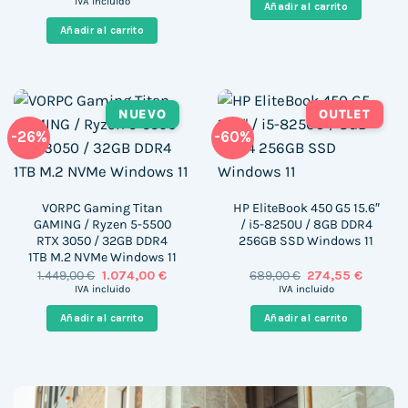
era:
es:
IVA incluido
Añadir al carrito
original
actual
1.592,75 €.
1.428,9
era:
es:
Añadir al carrito
106,09 €.
90,99 €.
NUEVO
OUTLET
-26%
-60%
VORPC Gaming Titan
HP EliteBook 450 G5 15.6″
GAMING / Ryzen 5-5500
/ i5-8250U / 8GB DDR4
RTX 3050 / 32GB DDR4
256GB SSD Windows 11
1TB M.2 NVMe Windows 11
El
El
El
El
1.449,00
€
1.074,00
€
689,00
€
274,55
€
precio
precio
precio
precio
IVA incluido
IVA incluido
original
actual
original
actual
era:
es:
era:
es:
Añadir al carrito
Añadir al carrito
1.449,00 €.
1.074,00 €.
689,00 €.
274,55 €