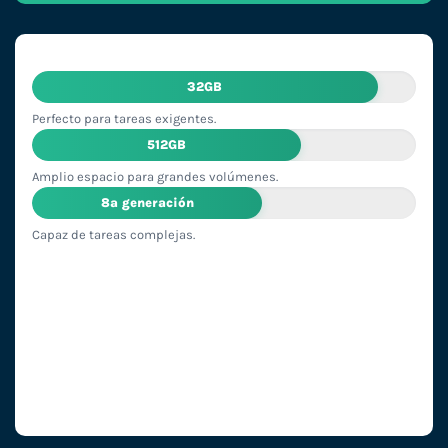
32GB
Perfecto para tareas exigentes.
512GB
Amplio espacio para grandes volúmenes.
8ª generación
Capaz de tareas complejas.