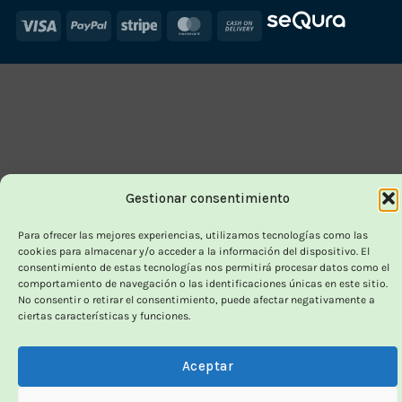
Visa
PayPal
Stripe
MasterCard
Cash
On
Delivery
Gestionar consentimiento
Para ofrecer las mejores experiencias, utilizamos tecnologías como las
cookies para almacenar y/o acceder a la información del dispositivo. El
consentimiento de estas tecnologías nos permitirá procesar datos como el
comportamiento de navegación o las identificaciones únicas en este sitio.
No consentir o retirar el consentimiento, puede afectar negativamente a
ciertas características y funciones.
Aceptar