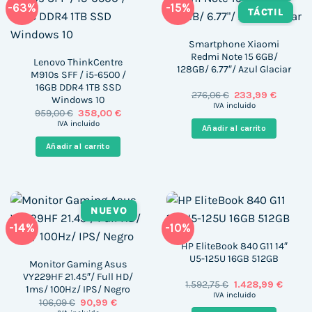
-63%
-15%
TÁCTIL
Smartphone Xiaomi
Redmi Note 15 6GB/
Lenovo ThinkCentre
128GB/ 6.77″/ Azul Glaciar
M910s SFF / i5-6500 /
16GB DDR4 1TB SSD
El
El
276,06
€
233,99
€
Windows 10
precio
precio
IVA incluido
El
El
959,00
€
358,00
€
original
actual
precio
precio
era:
es:
IVA incluido
Añadir al carrito
original
actual
276,06 €.
233,99 €
era:
es:
Añadir al carrito
959,00 €.
358,00 €.
NUEVO
-14%
-10%
HP EliteBook 840 G11 14″
U5-125U 16GB 512GB
Monitor Gaming Asus
VY229HF 21.45″/ Full HD/
El
El
1.592,75
€
1.428,99
€
1ms/ 100Hz/ IPS/ Negro
precio
precio
IVA incluido
El
El
106,09
€
90,99
€
original
actual
precio
precio