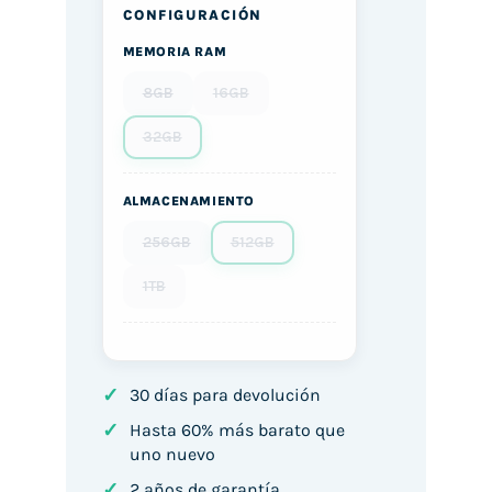
CONFIGURACIÓN
MEMORIA RAM
8GB
16GB
32GB
ALMACENAMIENTO
256GB
512GB
1TB
✓
30 días para devolución
✓
Hasta 60% más barato que
uno nuevo
✓
2 años de garantía