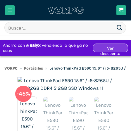
Saltar
al
contenido
Buscar
por:
VORPC
»
Portátiles
»
Lenovo ThinkPad E590 15.6″ / i5-8265U / 
-45%