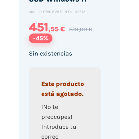
Le.E590.8265U.N.Es_32512
SKU:
451
,55 €
819,00 €
-45%
Sin existencias
Este producto
está agotado.
¡No te
preocupes!
Introduce tu
correo