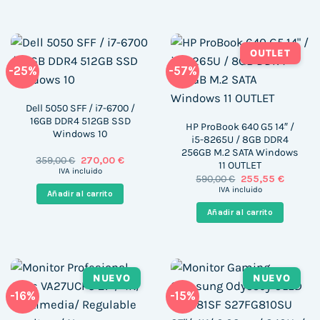
OUTLET
-25%
-57%
Dell 5050 SFF / i7-6700 /
16GB DDR4 512GB SSD
HP ProBook 640 G5 14″ /
Windows 10
i5-8265U / 8GB DDR4
256GB M.2 SATA Windows
El
El
359,00
€
270,00
€
11 OUTLET
precio
precio
IVA incluido
El
El
590,00
€
255,55
€
original
actual
precio
precio
era:
es:
IVA incluido
Añadir al carrito
original
actual
359,00 €.
270,00 €.
era:
es:
Añadir al carrito
590,00 €.
255,55 
NUEVO
NUEVO
-16%
-15%