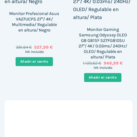
Monitor Profesional Asus
VA27UCPS 27″/ 4K/
Multimedia/ Regulable
Monitor Gaming
en altura/ Negro
Samsung Odyssey OLED
G8 G81SF S27FG810SU
27″/ 4K/ 0.03ms/ 240Hz/
El
El
391,64
€
327,99
€
precio
precio
OLED/ Regulable en
IVA incluido
original
actual
altura/ Plata
era:
es:
Añadir al carrito
El
El
1.120,62
€
946,99
€
391,64 €.
327,99 €.
precio
precio
IVA incluido
original
actual
era:
es:
Añadir al carrito
1.120,62 €.
946,99 