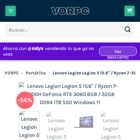
Saltar
al
contenido
Buscar
por:
VORPC
»
Portátiles
»
Lenovo Legion Legion 5 15.6″ / Ryzen 7-5
-56%