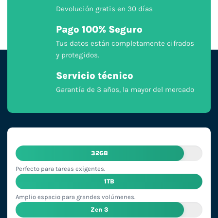
Devolución gratis en 30 días
Pago 100% Seguro
Tus datos están completamente cifrados
y protegidos.
Servicio técnico
Garantía de 3 años, la mayor del mercado
32GB
Perfecto para tareas exigentes.
1TB
Amplio espacio para grandes volúmenes.
Zen 3