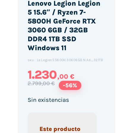
Lenovo Legion Legion
5 15.6″ / Ryzen 7-
5800H GeForce RTX
3060 6GB / 32GB
DDR4 1TB SSD
Windows 11
Le.Legion5.5800H.30606GB.N.Ad_321TB
SKU:
1.230
,00 €
2.799,00 €
-56%
Sin existencias
Este producto