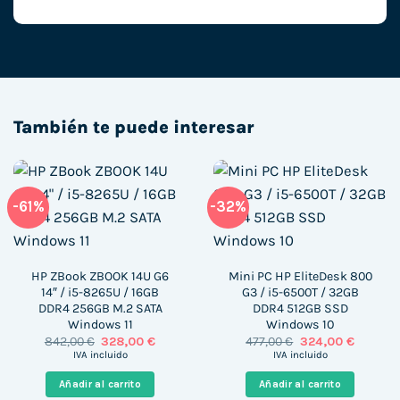
También te puede interesar
-61%
-32%
HP ZBook ZBOOK 14U G6
Mini PC HP EliteDesk 800
14″ / i5-8265U / 16GB
G3 / i5-6500T / 32GB
DDR4 256GB M.2 SATA
DDR4 512GB SSD
Windows 11
Windows 10
El
El
El
El
842,00
€
328,00
€
477,00
€
324,00
€
precio
precio
precio
precio
IVA incluido
IVA incluido
original
actual
original
actual
era:
es:
era:
es:
Añadir al carrito
Añadir al carrito
842,00 €.
328,00 €.
477,00 €.
324,00 €