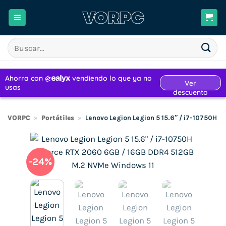
Saltar
al
contenido
Buscar
por:
VORPC
»
Portátiles
»
Lenovo Legion Legion 5 15.6″ / i7-10750H
-24%