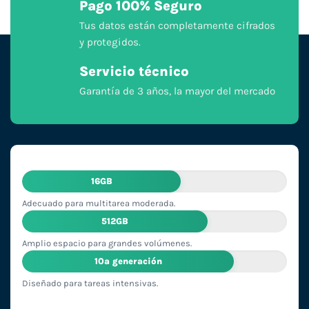
Pago 100% Seguro
Tus datos están completamente cifrados
y protegidos.
Servicio técnico
Garantía de 3 años, la mayor del mercado
16GB
Adecuado para multitarea moderada.
512GB
Amplio espacio para grandes volúmenes.
10ª generación
Diseñado para tareas intensivas.