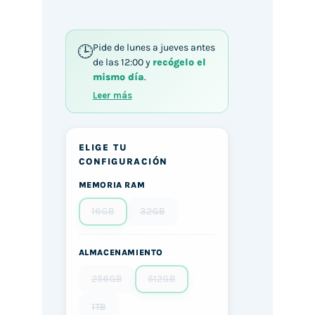
Pide de lunes a jueves antes
de las 12:00 y
recógelo el
mismo día
.
Leer más
ELIGE TU
CONFIGURACIÓN
MEMORIA RAM
16GB
32GB
ALMACENAMIENTO
256GB
512GB
1TB