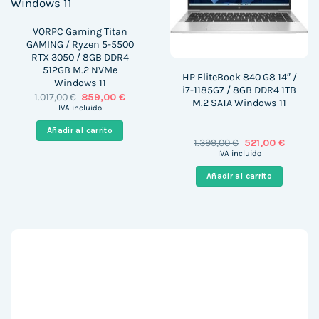
VORPC Gaming Titan
GAMING / Ryzen 5-5500
RTX 3050 / 8GB DDR4
512GB M.2 NVMe
HP EliteBook 840 G8 14″ /
Windows 11
i7-1185G7 / 8GB DDR4 1TB
El
El
1.017,00
€
859,00
€
M.2 SATA Windows 11
precio
precio
IVA incluido
original
actual
era:
es:
Añadir al carrito
1.017,00 €.
859,00 €.
El
El
1.399,00
€
521,00
€
precio
precio
IVA incluido
original
actual
era:
es:
Añadir al carrito
1.399,00 €.
521,00 €