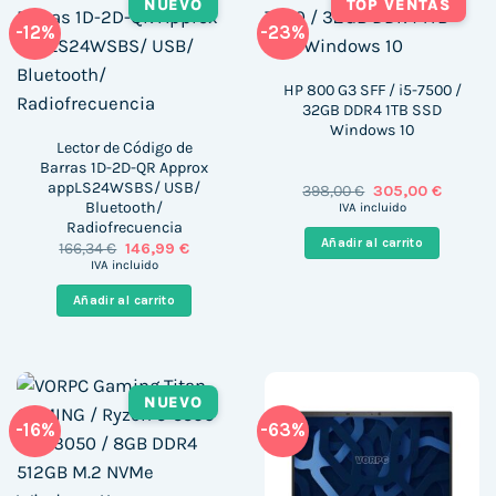
NUEVO
TOP VENTAS
-12%
-23%
HP 800 G3 SFF / i5-7500 /
32GB DDR4 1TB SSD
Windows 10
Lector de Código de
Barras 1D-2D-QR Approx
appLS24WSBS/ USB/
El
El
398,00
€
305,00
€
precio
precio
Bluetooth/
IVA incluido
original
actual
Radiofrecuencia
era:
es:
Añadir al carrito
El
El
166,34
€
146,99
€
398,00 €.
305,00 
precio
precio
IVA incluido
original
actual
era:
es:
Añadir al carrito
166,34 €.
146,99 €.
NUEVO
-16%
-63%