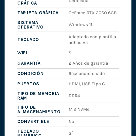
Dedicada
GRÁFICA
TARJETA GRÁFICA
GeForce RTX 2060 6GB
SISTEMA
Windows 11
OPERATIVO
Adaptado con plantilla
TECLADO
adhesiva
WIFI
Si
GARANTÍA
2 Años de garantía
CONDICIÓN
Reacondicionado
PUERTOS
HDMI, USB Tipo C
TIPO DE MEMORIA
DDR4
RAM
TIPO DE
M.2 NVMe
ALMACENAMIENTO
CONVERTIBLE
No
TECLADO
Sí
NUMÉRICO