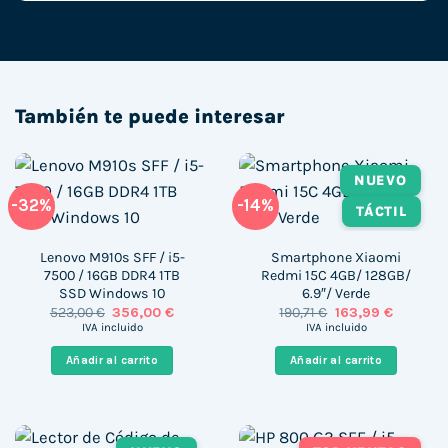
También te puede interesar
NUEVO
-32%
-14%
TÁCTIL
Lenovo M910s SFF / i5-
Smartphone Xiaomi
7500 / 16GB DDR4 1TB
Redmi 15C 4GB/ 128GB/
SSD Windows 10
6.9″/ Verde
El
El
El
El
523,00
€
356,00
€
190,71
€
163,99
€
precio
precio
precio
precio
IVA incluido
IVA incluido
original
actual
original
actual
era:
es:
era:
es:
Añadir al carrito
Añadir al carrito
523,00 €.
356,00 €.
190,71 €.
163,99 €.