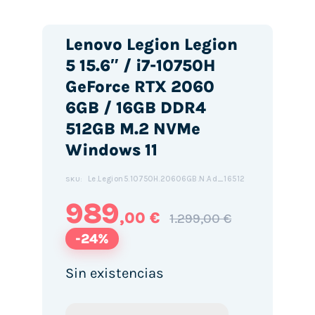
Lenovo Legion Legion
5 15.6″ / i7-10750H
GeForce RTX 2060
6GB / 16GB DDR4
512GB M.2 NVMe
Windows 11
Le.Legion5.10750H.20606GB.N.Ad_16512
SKU:
989
,00 €
1.299,00 €
-24%
Sin existencias