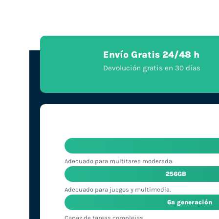
Envío Gratis 24/48 h
Devolución gratis en 30 días
Adecuado para multitarea moderada.
256GB
Adecuado para juegos y multimedia.
6ª generación
Capaz de tareas complejas.