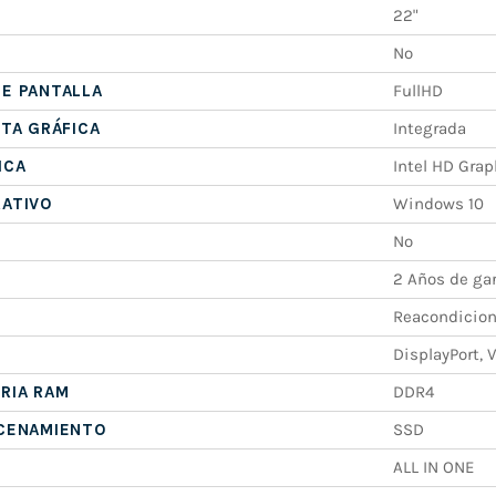
22"
No
E PANTALLA
FullHD
ETA GRÁFICA
Integrada
ICA
Intel HD Grap
RATIVO
Windows 10
No
2 Años de ga
Reacondicio
DisplayPort, 
RIA RAM
DDR4
ACENAMIENTO
SSD
ALL IN ONE