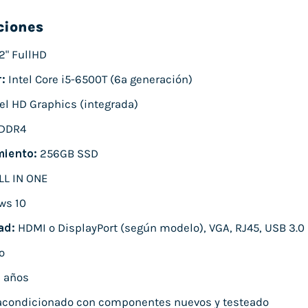
ciones
2" FullHD
:
Intel Core i5-6500T (6ª generación)
el HD Graphics (integrada)
DDR4
iento:
256GB SSD
LL IN ONE
ws 10
ad:
HDMI o DisplayPort (según modelo), VGA, RJ45, USB 3.0
o
 años
condicionado con componentes nuevos y testeado