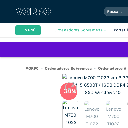
Saltar
Buscar
al
por:
contenido
Ordenadores Sobremesa
Portáti
MENÚ
VORPC
»
Ordenadores Sobremesa
»
Ordenadores Al
-30%