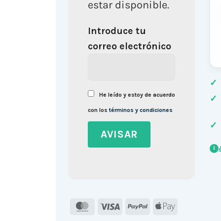
estar disponible.
Introduce tu
correo electrónico
✓
He leído y estoy de acuerdo
✓
con los
términos y condiciones
✓
i
MasterCard
Visa
PayPal
Apple
Pay