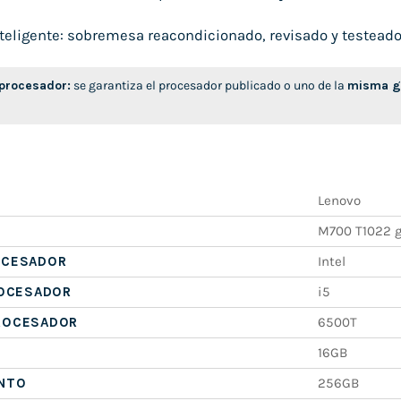
eligente: sobremesa reacondicionado, revisado y testeado, l
 procesador:
se garantiza el procesador publicado o uno de la
misma ge
Lenovo
M700 T1022 
OCESADOR
Intel
ROCESADOR
i5
ROCESADOR
6500T
16GB
NTO
256GB