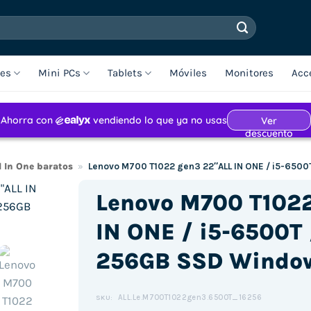
les
Mini PCs
Tablets
Móviles
Monitores
Acc
l In One baratos
»
Lenovo M700 T1022 gen3 22″ALL IN ONE / i5-650
Lenovo M700 T102
IN ONE / i5-6500T
256GB SSD Window
ALL.Le.M700T1022gen3.6500T_16256
SKU: