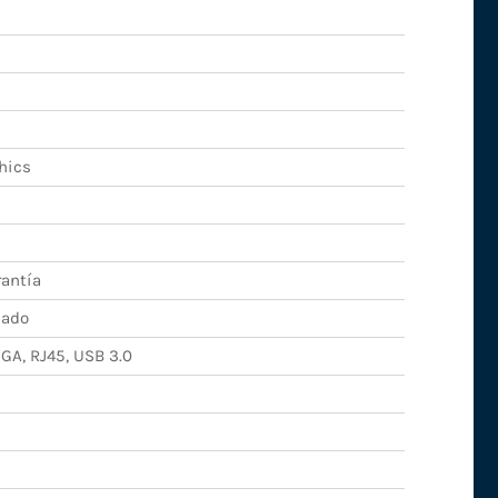
hics
rantía
nado
VGA, RJ45, USB 3.0