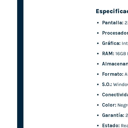
Especifica
Pantalla:
2
Procesador
Gráfica:
Int
RAM:
16GB 
Almacenam
Formato:
A
S.O.:
Windo
Conectivid
Color:
Negr
Garantía:
2
Estado:
Rea