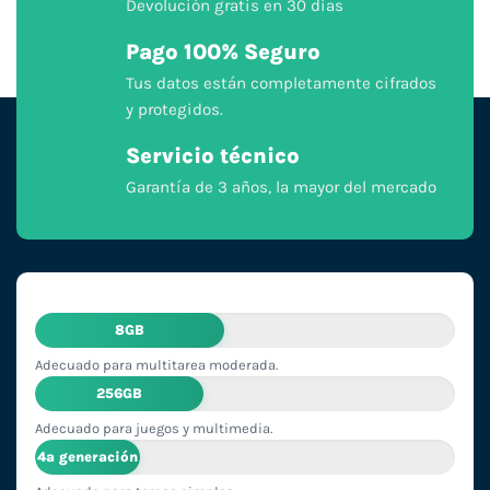
Devolución gratis en 30 días
Pago 100% Seguro
Tus datos están completamente cifrados
y protegidos.
Servicio técnico
Garantía de 3 años, la mayor del mercado
8GB
Adecuado para multitarea moderada.
256GB
Adecuado para juegos y multimedia.
4ª generación