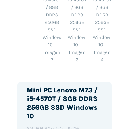
Mini PC Lenovo M73 /
i5-4570T / 8GB DDR3
256GB SSD Windows
10
mini.Le.M73.4570T_8G256
SKU: