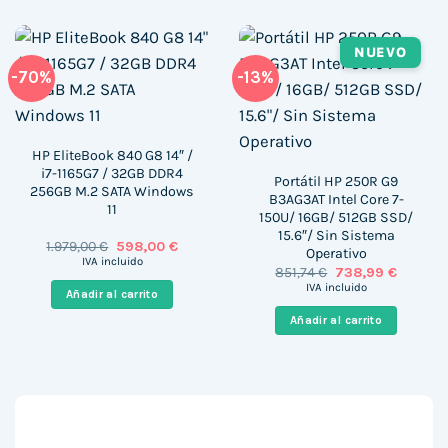
NUEVO
-70%
-13%
HP EliteBook 840 G8 14″ /
i7-1165G7 / 32GB DDR4
Portátil HP 250R G9
256GB M.2 SATA Windows
B3AG3AT Intel Core 7-
11
150U/ 16GB/ 512GB SSD/
15.6″/ Sin Sistema
El
El
1.979,00
€
598,00
€
Operativo
precio
precio
IVA incluido
El
El
851,74
€
738,99
€
original
actual
precio
precio
era:
es:
IVA incluido
Añadir al carrito
original
actual
1.979,00 €.
598,00 €.
era:
es:
Añadir al carrito
851,74 €.
738,99 €