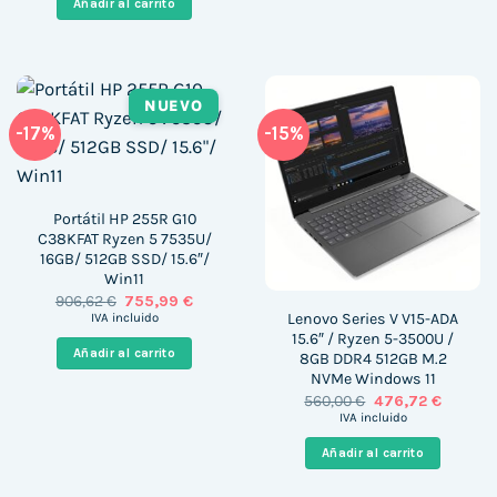
Añadir al carrito
1.146,73 €.
1.023,99 €.
NUEVO
-17%
-15%
Portátil HP 255R G10
C38KFAT Ryzen 5 7535U/
16GB/ 512GB SSD/ 15.6″/
Win11
El
El
906,62
€
755,99
€
precio
precio
Lenovo Series V V15-ADA
IVA incluido
original
actual
15.6″ / Ryzen 5-3500U /
era:
es:
Añadir al carrito
8GB DDR4 512GB M.2
906,62 €.
755,99 €.
NVMe Windows 11
El
El
560,00
€
476,72
€
precio
precio
IVA incluido
original
actual
era:
es:
Añadir al carrito
560,00 €.
476,72 €