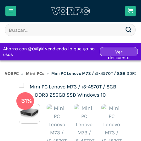
Saltar
al
contenido
Buscar
por:
VORPC
»
Mini PCs
»
Mini PC Lenovo M73 / i5-4570T / 8GB DDR3
-31%