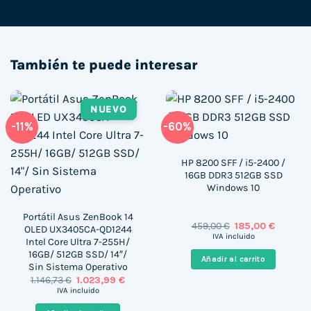
También te puede interesar
NUEVO
-11%
-60%
HP 8200 SFF / i5-2400 /
16GB DDR3 512GB SSD
Windows 10
Portátil Asus ZenBook 14
El
El
459,00
€
185,00
€
OLED UX3405CA-QD1244
precio
precio
IVA incluido
Intel Core Ultra 7-255H/
original
actual
16GB/ 512GB SSD/ 14″/
era:
es:
Añadir al carrito
459,00 €.
185,00 €
Sin Sistema Operativo
El
El
1.146,73
€
1.023,99
€
precio
precio
IVA incluido
original
actual
era:
es: