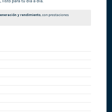
isto para tu día a día.
neración y rendimiento
, con prestaciones