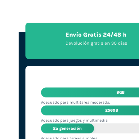
Envío Gratis 24/48 h
Devolución gratis en 30 días
8GB
Adecuado para multitarea moderada.
256GB
Adecuado para juegos y multimedia.
2ª generación
Adecuado para tareas simples.