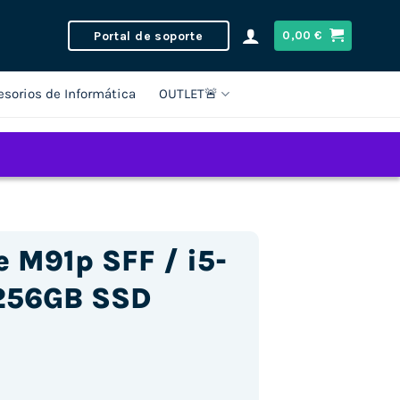
Portal de soporte
0,00
€
esorios de Informática
OUTLET🚨
 M91p SFF / i5-
256GB SSD