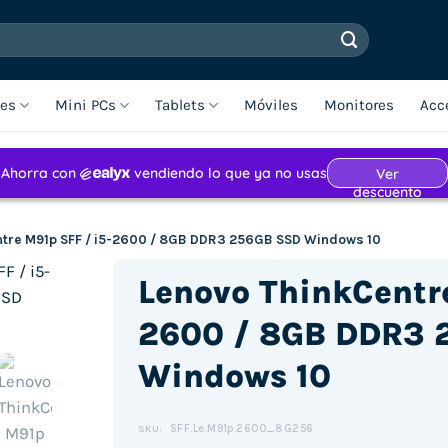
les
Mini PCs
Tablets
Móviles
Monitores
Acc
ntre M91p SFF / i5-2600 / 8GB DDR3 256GB SSD Windows 10
Lenovo ThinkCentre
2600 / 8GB DDR3 
Windows 10
SFF.Le.M91p.2600_8G256
SKU: