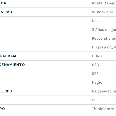
ICA
Intel HD Grap
RATIVO
Windows 10
No
2 Años de ga
Reacondicio
DisplayPort, 
RIA RAM
DDR3
ACENAMIENTO
SSD
SFF
Negro
DE CPU
2ª generació
Sí
IPO
ThinkCentre