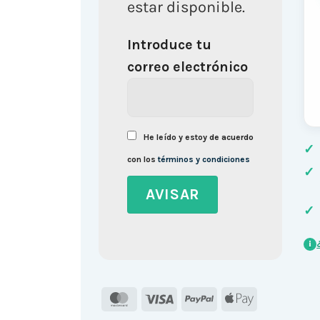
estar disponible.
Introduce tu
correo electrónico
He leído y estoy de acuerdo
✓
con los
términos y condiciones
✓
✓
i
MasterCard
Visa
PayPal
Apple
Pay