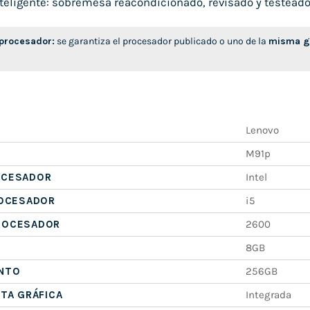
eligente: sobremesa reacondicionado, revisado y testeado, l
 procesador:
se garantiza el procesador publicado o uno de la
misma ge
Lenovo
M91p
OCESADOR
Intel
ROCESADOR
i5
ROCESADOR
2600
8GB
NTO
256GB
ETA GRÁFICA
Integrada