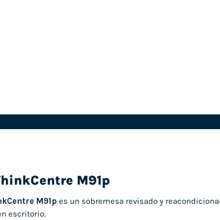
ThinkCentre M91p
nkCentre M91p
es un sobremesa revisado y reacondicionad
n escritorio.