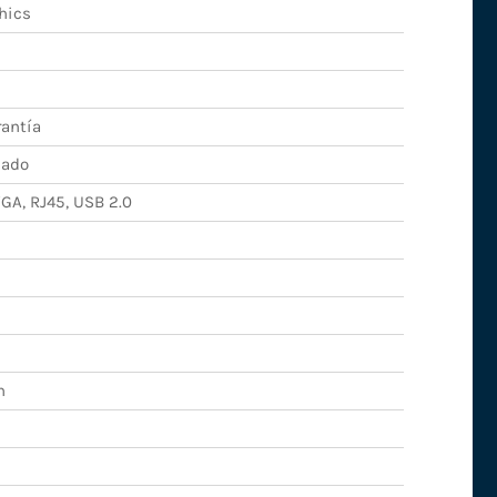
hics
rantía
nado
VGA, RJ45, USB 2.0
n