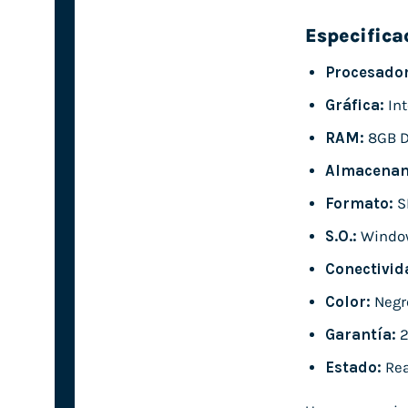
Especifica
Procesador
Gráfica:
Int
RAM:
8GB 
Almacenam
Formato:
S
S.O.:
Windo
Conectivid
Color:
Negr
Garantía:
2
Estado:
Rea