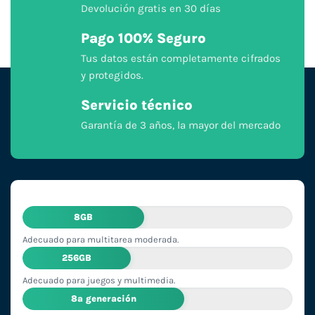
Devolución gratis en 30 días
Pago 100% Seguro
Tus datos están completamente cifrados
y protegidos.
Servicio técnico
Garantía de 3 años, la mayor del mercado
8GB
Adecuado para multitarea moderada.
256GB
Adecuado para juegos y multimedia.
8ª generación