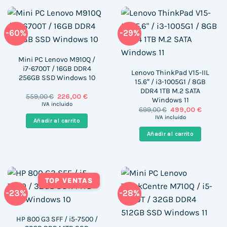
-60%
-29%
Mini PC Lenovo M910Q /
i7-6700T / 16GB DDR4
Lenovo ThinkPad V15-IIL
256GB SSD Windows 10
15.6″ / i3-1005G1 / 8GB
DDR4 1TB M.2 SATA
El
El
559,00
€
226,00
€
Windows 11
precio
precio
IVA incluido
El
El
699,00
€
499,00
€
original
actual
precio
precio
era:
es:
IVA incluido
Añadir al carrito
original
actual
559,00 €.
226,00 €.
era:
es:
Añadir al carrito
699,00 €.
499,00 
TOP VENTAS
-23%
-28%
HP 800 G3 SFF / i5-7500 /