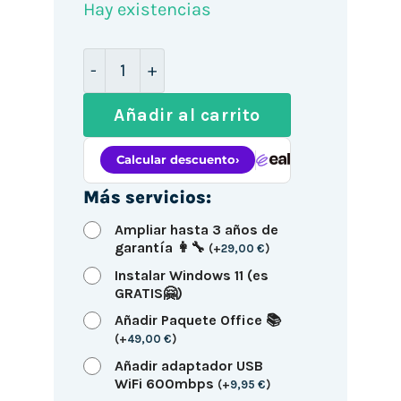
Hay existencias
Mini PC Lenovo M920Q / i5-8500T / 8G
Añadir al carrito
Más servicios:
Ampliar hasta 3 años de
garantía 👩‍🔧
(
+
29,00
€
)
Instalar Windows 11 (es
GRATIS🤗)
Añadir Paquete Office 📚
(
+
49,00
€
)
Añadir adaptador USB
WiFi 600mbps
(
+
9,95
€
)