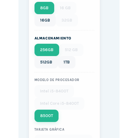
8GB
16 GB
16GB
32GB
ALMACENAMIENTO
256GB
512 GB
512GB
1TB
MODELO DE PROCESADOR
Intel i5-8400T
Intel Core i5-8400T
8500T
TARJETA GRÁFICA