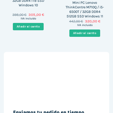
32GB DDR4 1TB SSD
Mini PC Lenovo
Windows 10
ThinkCentre M710Q / i5-
6500T / 32GB DDR4
El
El
398,00
€
305,00
€
512GB SSD Windows 11
precio
precio
IVA incluido
El
El
442,00
€
320,00
€
original
actual
precio
precio
era:
es:
IVA incluido
Añadir al carrito
original
actual
398,00 €.
305,00 €.
era:
es:
Añadir al carrito
442,00 €.
320,00 
Enviamos tu pedido en tiempo