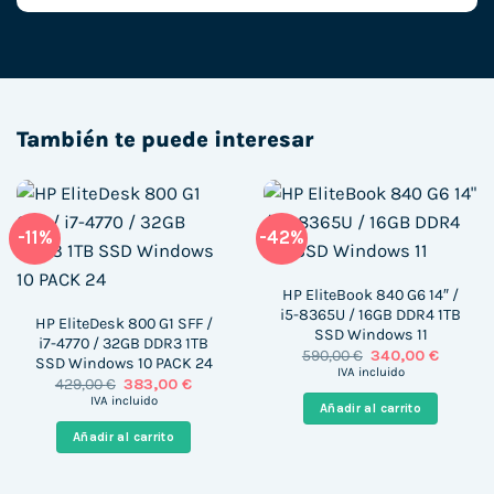
También te puede interesar
-11%
-42%
HP EliteBook 840 G6 14″ /
i5-8365U / 16GB DDR4 1TB
HP EliteDesk 800 G1 SFF /
SSD Windows 11
i7-4770 / 32GB DDR3 1TB
El
El
590,00
€
340,00
€
SSD Windows 10 PACK 24
precio
precio
IVA incluido
El
El
429,00
€
383,00
€
original
actual
precio
precio
era:
es:
IVA incluido
Añadir al carrito
original
actual
590,00 €.
340,00 
era:
es:
Añadir al carrito
429,00 €.
383,00 €.