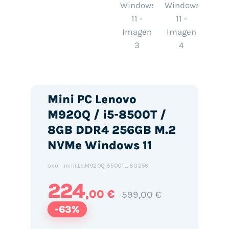
Mini PC Lenovo
M920Q / i5-8500T /
8GB DDR4 256GB M.2
NVMe Windows 11
mini.Le.M920Q.8500T_8G256
SKU:
224
,00 €
599,00 €
-63%