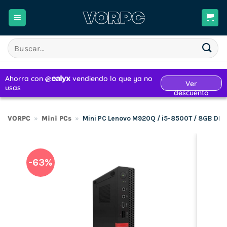
Saltar
al
contenido
Buscar
por:
VORPC
»
Mini PCs
»
Mini PC Lenovo M920Q / i5-8500T / 8GB DD
-63%
H