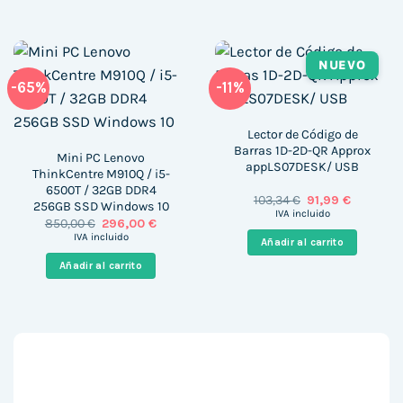
NUEVO
-65%
-11%
Lector de Código de
Barras 1D-2D-QR Approx
Mini PC Lenovo
appLS07DESK/ USB
ThinkCentre M910Q / i5-
6500T / 32GB DDR4
El
El
103,34
€
91,99
€
256GB SSD Windows 10
precio
precio
IVA incluido
El
El
850,00
€
296,00
€
original
actual
precio
precio
era:
es:
IVA incluido
Añadir al carrito
original
actual
103,34 €.
91,99 €.
era:
es:
Añadir al carrito
850,00 €.
296,00 €.