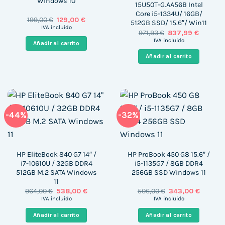
Windows 10
15U50T-G.AA56B Intel
Core i5-1334U/ 16GB/
El
El
199,00
€
129,00
€
512GB SSD/ 15.6″/ Win11
precio
precio
IVA incluido
El
El
971,93
€
837,99
€
original
actual
precio
precio
era:
es:
IVA incluido
Añadir al carrito
original
actual
199,00 €.
129,00 €.
era:
es:
Añadir al carrito
971,93 €.
837,99 €
-44%
-32%
HP EliteBook 840 G7 14″ /
HP ProBook 450 G8 15.6″ /
i7-10610U / 32GB DDR4
i5-1135G7 / 8GB DDR4
512GB M.2 SATA Windows
256GB SSD Windows 11
11
El
El
El
El
964,00
€
538,00
€
506,00
€
343,00
€
precio
precio
precio
precio
IVA incluido
IVA incluido
original
actual
original
actual
era:
es:
era:
es:
Añadir al carrito
Añadir al carrito
964,00 €.
538,00 €.
506,00 €.
343,00 