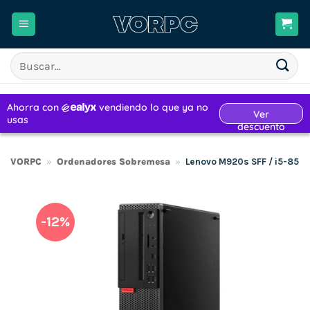
Saltar
al
contenido
Buscar
por:
VORPC
»
Ordenadores Sobremesa
»
Lenovo M920s SFF / i5-850
-12%