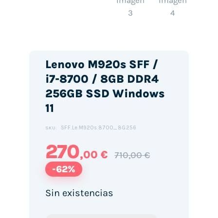
Lenovo M920s SFF /
i7-8700 / 8GB DDR4
256GB SSD Windows
11
SFF.Le.M920s.8700_8G256
SKU:
270
,00 €
710,00 €
-62%
Sin existencias