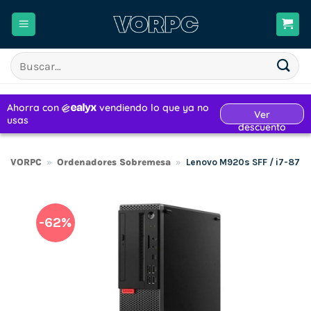
Saltar
al
contenido
Buscar
por:
VORPC
»
Ordenadores Sobremesa
»
Lenovo M920s SFF / i7-870
-62%