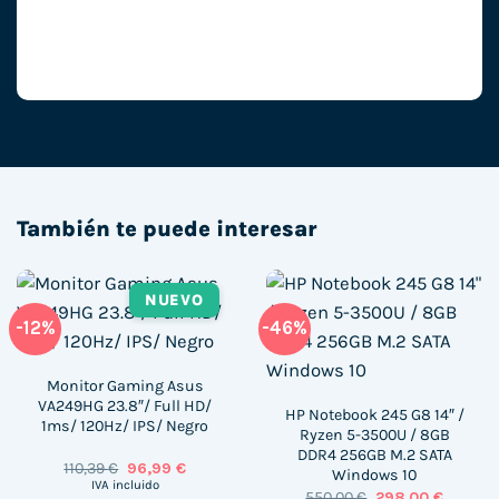
También te puede interesar
NUEVO
-12%
-46%
Monitor Gaming Asus
VA249HG 23.8″/ Full HD/
HP Notebook 245 G8 14″ /
1ms/ 120Hz/ IPS/ Negro
Ryzen 5-3500U / 8GB
DDR4 256GB M.2 SATA
El
El
110,39
€
96,99
€
Windows 10
precio
precio
IVA incluido
El
El
550,00
€
298,00
€
original
actual