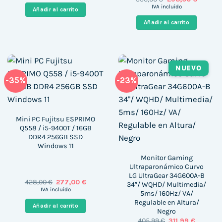
precio
precio
era:
es:
IVA incluido
Añadir al carrito
original
actual
110,39 €.
96,99 €.
era:
es:
Añadir al carrito
550,00 €.
298,00 
NUEVO
-35%
-23%
Mini PC Fujitsu ESPRIMO
Q558 / i5-9400T / 16GB
DDR4 256GB SSD
Windows 11
Monitor Gaming
Ultraparonámico Curvo
LG UltraGear 34G600A-B
El
El
428,00
€
277,00
€
34″/ WQHD/ Multimedia/
precio
precio
IVA incluido
5ms/ 160Hz/ VA/
original
actual
Regulable en Altura/
era:
es:
Añadir al carrito
428,00 €.
277,00 €.
Negro
El
El
405,99
€
311,99
€