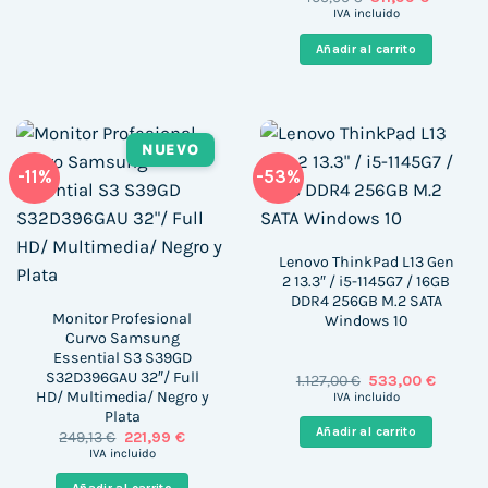
precio
precio
IVA incluido
original
actual
era:
es:
Añadir al carrito
405,99 €.
311,99 €.
NUEVO
-11%
-53%
Lenovo ThinkPad L13 Gen
2 13.3″ / i5-1145G7 / 16GB
DDR4 256GB M.2 SATA
Monitor Profesional
Windows 10
Curvo Samsung
Essential S3 S39GD
S32D396GAU 32″/ Full
El
El
1.127,00
€
533,00
€
precio
precio
HD/ Multimedia/ Negro y
IVA incluido
original
actual
Plata
era:
es:
Añadir al carrito
El
El
249,13
€
221,99
€
1.127,00 €.
533,00 
precio
precio
IVA incluido
original
actual
era:
es: