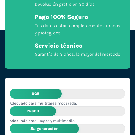
Devolución gratis en 30 días
Pago 100% Seguro
Tus datos están completamente cifrados
y protegidos.
Servicio técnico
Garantía de 3 años, la mayor del mercado
8GB
Adecuado para multitarea moderada.
256GB
Adecuado para juegos y multimedia.
8ª generación