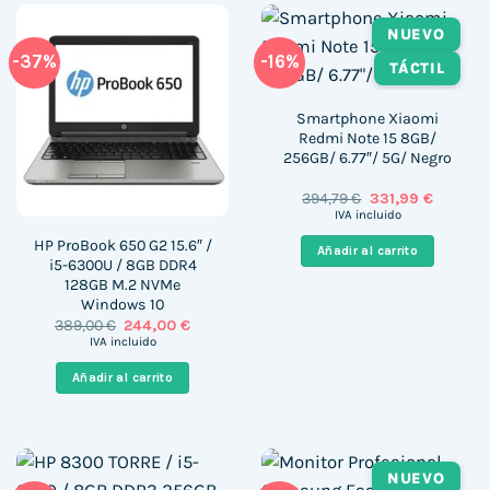
NUEVO
-37%
-16%
TÁCTIL
Smartphone Xiaomi
Redmi Note 15 8GB/
256GB/ 6.77″/ 5G/ Negro
El
El
394,79
€
331,99
€
precio
precio
IVA incluido
original
actual
era:
es:
HP ProBook 650 G2 15.6″ /
Añadir al carrito
394,79 €.
331,99 €
i5-6300U / 8GB DDR4
128GB M.2 NVMe
Windows 10
El
El
389,00
€
244,00
€
precio
precio
IVA incluido
original
actual
era:
es:
Añadir al carrito
389,00 €.
244,00 €.
NUEVO