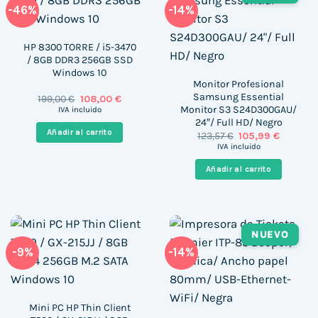
-46%
-14%
HP 8300 TORRE / i5-3470
/ 8GB DDR3 256GB SSD
Windows 10
Monitor Profesional
Samsung Essential
El
El
199,00
€
108,00
€
precio
precio
Monitor S3 S24D300GAU/
IVA incluido
original
actual
24″/ Full HD/ Negro
era:
es:
Añadir al carrito
El
El
123,57
€
105,99
€
199,00 €.
108,00 €.
precio
precio
IVA incluido
original
actual
era:
es:
Añadir al carrito
123,57 €.
105,99 €
NUEVO
-9%
-14%
Mini PC HP Thin Client