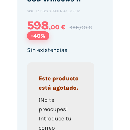
Le.P52s.8550U.N.Ad_32512
SKU:
598
,00 €
999,00 €
-40%
Sin existencias
Este producto
está agotado.
¡No te
preocupes!
Introduce tu
correo