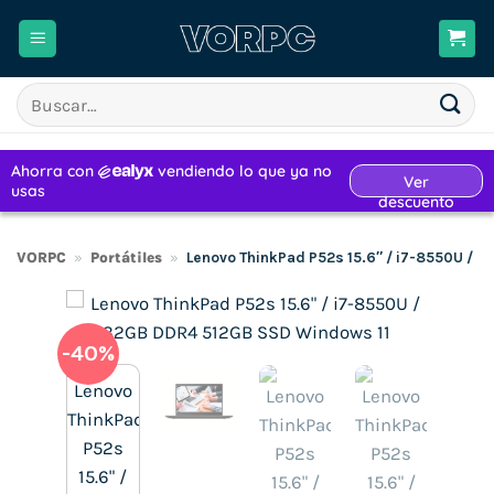
Saltar
al
contenido
Buscar
por:
VORPC
»
Portátiles
»
Lenovo ThinkPad P52s 15.6″ / i7-8550U / 
-40%