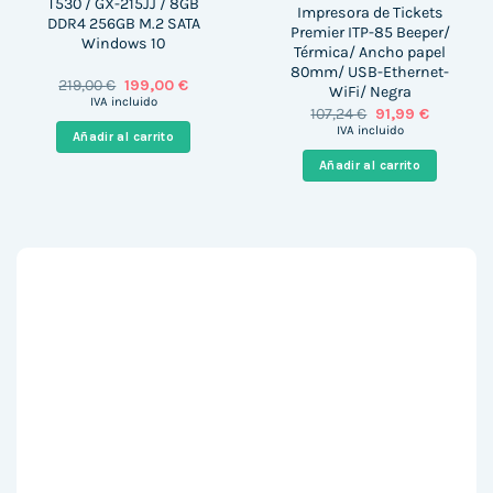
T530 / GX-215JJ / 8GB
Impresora de Tickets
DDR4 256GB M.2 SATA
Premier ITP-85 Beeper/
Windows 10
Térmica/ Ancho papel
80mm/ USB-Ethernet-
El
El
219,00
€
199,00
€
WiFi/ Negra
precio
precio
IVA incluido
El
El
107,24
€
91,99
€
original
actual
precio
precio
era:
es:
IVA incluido
Añadir al carrito
original
actual
219,00 €.
199,00 €.
era:
es:
Añadir al carrito
107,24 €.
91,99 €.