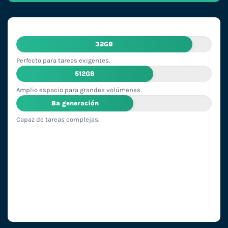
32GB
Perfecto para tareas exigentes.
512GB
Amplio espacio para grandes volúmenes.
8ª generación
Capaz de tareas complejas.