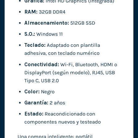
Gráfica:
Intel HD Graphics (integrada)
RAM:
32GB DDR4
Almacenamiento:
512GB SSD
S.O.:
Windows 11
Teclado:
Adaptado con plantilla
adhesiva, con teclado numérico
Conectividad:
Wi-Fi, Bluetooth, HDMI o
DisplayPort (según modelo), RJ45, USB
Tipo C, USB 2.0
Color:
Negro
Garantía:
2 años
Estado:
Reacondicionado con
componentes nuevos y testeado
Una compra inteligente: portátil