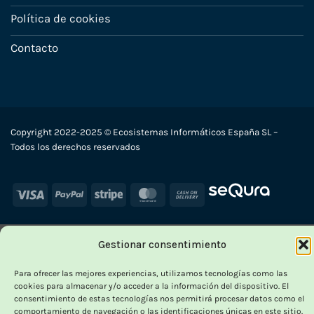
Política de cookies
Contacto
Copyright 2022-2025 © Ecosistemas Informáticos España SL –
Todos los derechos reservados
Visa
PayPal
Stripe
MasterCard
Cash
On
Delivery
Gestionar consentimiento
Para ofrecer las mejores experiencias, utilizamos tecnologías como las
cookies para almacenar y/o acceder a la información del dispositivo. El
consentimiento de estas tecnologías nos permitirá procesar datos como el
comportamiento de navegación o las identificaciones únicas en este sitio.