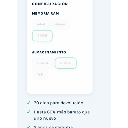
CONFIGURACIÓN
MEMORIA RAM
8GB
16GB
32GB
ALMACENAMIENTO
256GB
512GB
1TB
✓
30 días para devolución
✓
Hasta 60% más barato que
uno nuevo
✓
2 años de garantía