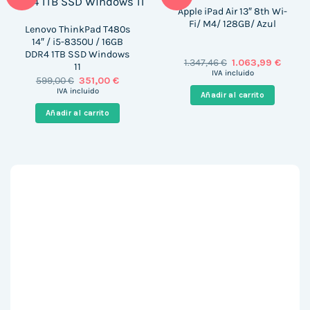
Apple iPad Air 13″ 8th Wi-
Fi/ M4/ 128GB/ Azul
Lenovo ThinkPad T480s
14″ / i5-8350U / 16GB
DDR4 1TB SSD Windows
El
El
1.347,46
€
1.063,99
€
11
precio
precio
IVA incluido
El
El
599,00
€
351,00
€
original
actual
precio
precio
era:
es:
IVA incluido
Añadir al carrito
original
actual
1.347,46 €.
1.063,9
era:
es:
Añadir al carrito
599,00 €.
351,00 €.