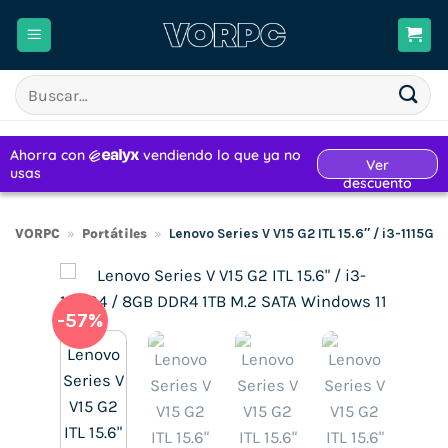
Saltar
al
contenido
Buscar
por:
VORPC
»
Portátiles
»
Lenovo Series V V15 G2 ITL 15.6″ / i3-1115G
-57%