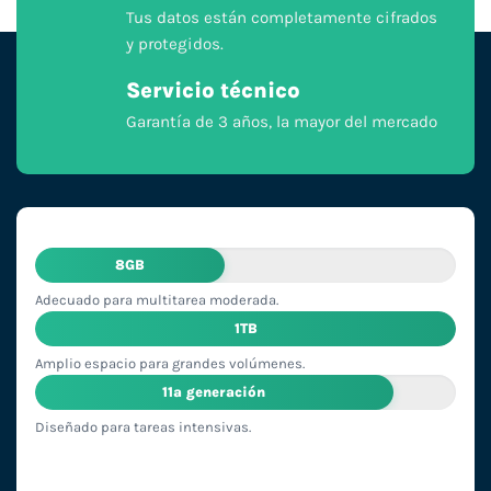
Tus datos están completamente cifrados
y protegidos.
Servicio técnico
Garantía de 3 años, la mayor del mercado
8GB
Adecuado para multitarea moderada.
1TB
Amplio espacio para grandes volúmenes.
11ª generación
Diseñado para tareas intensivas.