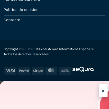
Política de cookies
Contacto
Copyright 2022-2025 © Ecosistemas Informáticos España SL –
Todos los derechos reservados
Visa
PayPal
Stripe
MasterCard
Cash
On
Delivery
×
-7