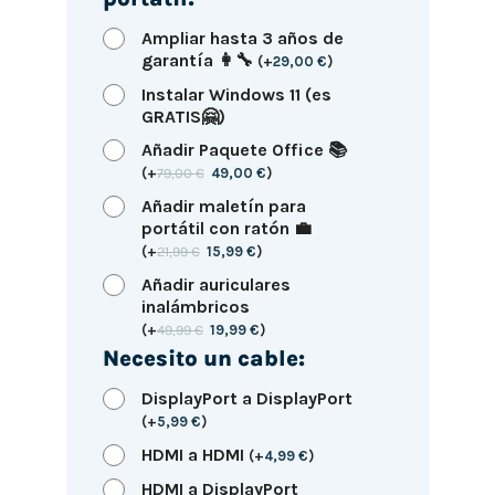
Ampliar hasta 3 años de
garantía 👩‍🔧
(
+
29,00
€
)
Instalar Windows 11 (es
GRATIS🤗)
Añadir Paquete Office 📚
(
+
79,00
€
49,00
€
)
Añadir maletín para
portátil con ratón 💼
(
+
21,99
€
15,99
€
)
Añadir auriculares
inalámbricos
(
+
49,99
€
19,99
€
)
Necesito un cable:
DisplayPort a DisplayPort
(
+
5,99
€
)
HDMI a HDMI
(
+
4,99
€
)
HDMI a DisplayPort