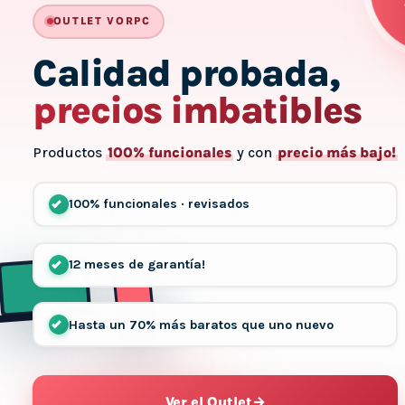
HAS
OUTLET VORPC
Calidad probada,
precios imbatibles
Productos
100% funcionales
y con
precio más bajo!
100% funcionales · revisados
12 meses de garantía!
Hasta un 70% más baratos que uno nuevo
Ver el Outlet
→