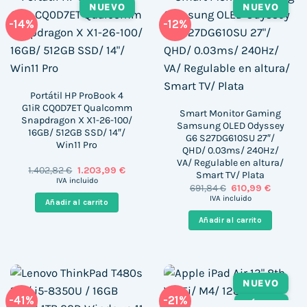
NUEVO
NUEVO
-14%
-12%
Portátil HP ProBook 4
G1iR CQ0D7ET Qualcomm
Smart Monitor Gaming
Snapdragon X X1-26-100/
Samsung OLED Odyssey
16GB/ 512GB SSD/ 14″/
G6 S27DG610SU 27″/
Win11 Pro
QHD/ 0.03ms/ 240Hz/
VA/ Regulable en altura/
El
El
1.402,82
€
1.203,99
€
Smart TV/ Plata
precio
precio
IVA incluido
El
El
691,84
€
610,99
€
original
actual
precio
precio
era:
es:
IVA incluido
Añadir al carrito
original
actual
1.402,82 €.
1.203,99 €.
era:
es:
Añadir al carrito
691,84 €.
610,99 €
NUEVO
-41%
-21%
TÁCTIL