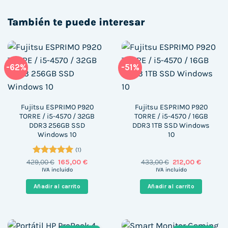
También te puede interesar
-62%
-51%
Fujitsu ESPRIMO P920
Fujitsu ESPRIMO P920
TORRE / i5-4570 / 32GB
TORRE / i5-4570 / 16GB
DDR3 256GB SSD
DDR3 1TB SSD Windows
Windows 10
10
(1)
Valorado
El
El
El
El
429,00
€
165,00
€
433,00
€
212,00
€
precio
precio
precio
precio
con
5
de 5
IVA incluido
IVA incluido
original
actual
original
actual
era:
es:
era:
es:
Añadir al carrito
Añadir al carrito
429,00 €.
165,00 €.
433,00 €.
212,00 €