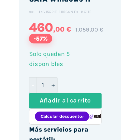
Le.V15G2ITL.1115G4.N.Es_8G1TB
SKU:
460
,00 €
1.059,00 €
-57%
Solo quedan 5
disponibles
Lenovo Series V V15 G2 ITL 15.6" / i3-1
Añadir al carrito
Más servicios para
portátil: