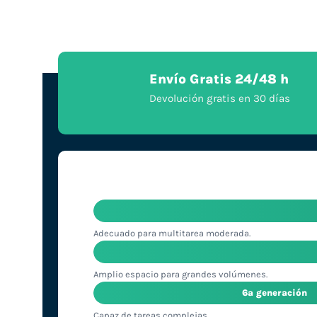
Envío Gratis 24/48 h
Devolución gratis en 30 días
Adecuado para multitarea moderada.
Amplio espacio para grandes volúmenes.
6ª generación
Capaz de tareas complejas.