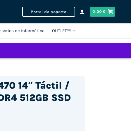
Portal de soporte
0,00
€
esorios de Informática
OUTLET🚨
70 14″ Táctil /
DDR4 512GB SSD