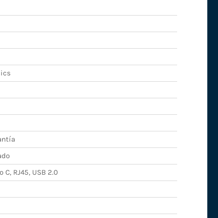
hics
antía
ado
 C, RJ45, USB 2.0