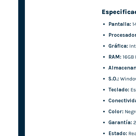
Especifica
Pantalla:
14
Procesador
Gráfica:
Int
RAM:
16GB 
Almacenam
S.O.:
Windo
Teclado:
Es
Conectivid
Color:
Negr
Garantía:
2
Estado:
Rea