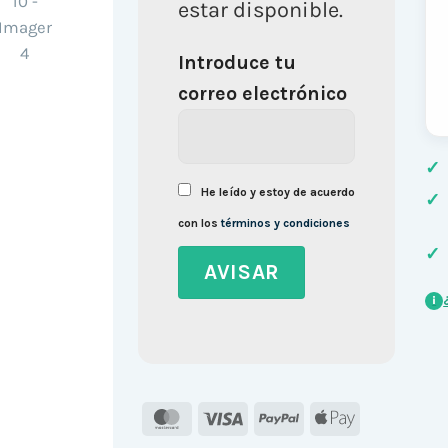
estar disponible.
Introduce tu
correo electrónico
✓
He leído y estoy de acuerdo
✓
con los
términos y condiciones
✓
i
MasterCard
Visa
PayPal
Apple
Pay