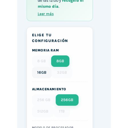
de las 12:00 y
recógelo el
mismo día
.
Leer más
ELIGE TU
CONFIGURACIÓN
MEMORIA RAM
8 GB
8GB
16GB
32GB
ALMACENAMIENTO
256 GB
256GB
512GB
1TB
MODELO DE PROCESADOR