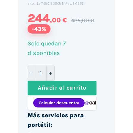
Le.T480.8350U.N.Ad_8G256
SKU:
244
,00 €
425,00 €
-43%
Solo quedan 7
disponibles
Lenovo ThinkPad T480 14" / i5-8350U 
Añadir al carrito
Más servicios para
portátil: