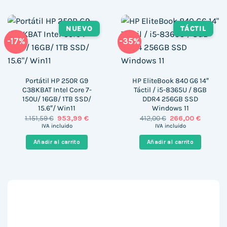
NUEVO
TÁCTIL
-17%
-35%
Portátil HP 250R G9
HP EliteBook 840 G6 14″
C38KBAT Intel Core 7-
Táctil / i5-8365U / 8GB
150U/ 16GB/ 1TB SSD/
DDR4 256GB SSD
15.6″/ Win11
Windows 11
El
El
El
El
1.151,59
€
953,99
€
412,00
€
266,00
€
precio
precio
precio
precio
IVA incluido
IVA incluido
original
actual
original
actual
era:
es:
era:
es:
Añadir al carrito
Añadir al carrito
1.151,59 €.
953,99 €.
412,00 €.
266,00 €