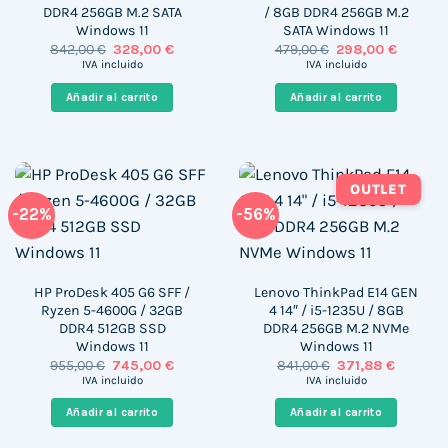
DDR4 256GB M.2 SATA
/ 8GB DDR4 256GB M.2
Windows 11
SATA Windows 11
El
El
El
El
842,00
€
328,00
€
479,00
€
298,00
€
precio
precio
precio
precio
IVA incluido
IVA incluido
original
actual
original
actual
era:
es:
era:
es:
Añadir al carrito
Añadir al carrito
842,00 €.
328,00 €.
479,00 €.
298,00 
OUTLET
-22%
-56%
HP ProDesk 405 G6 SFF /
Lenovo ThinkPad E14 GEN
Ryzen 5-4600G / 32GB
4 14″ / i5-1235U / 8GB
DDR4 512GB SSD
DDR4 256GB M.2 NVMe
Windows 11
Windows 11
El
El
El
El
955,00
€
745,00
€
841,00
€
371,88
€
precio
precio
precio
precio
IVA incluido
IVA incluido
original
actual
original
actual
era:
es:
era:
es:
Añadir al carrito
Añadir al carrito
955,00 €.
745,00 €.
841,00 €.
371,88 €