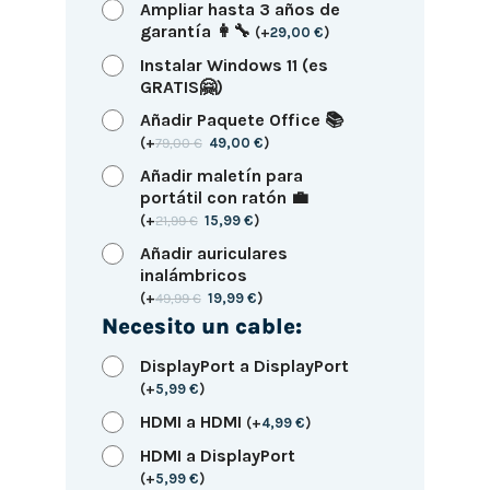
Ampliar hasta 3 años de
garantía 👩‍🔧
(
+
29,00
€
)
Instalar Windows 11 (es
GRATIS🤗)
Añadir Paquete Office 📚
(
+
79,00
€
49,00
€
)
Añadir maletín para
portátil con ratón 💼
(
+
21,99
€
15,99
€
)
Añadir auriculares
inalámbricos
(
+
49,99
€
19,99
€
)
Necesito un cable:
DisplayPort a DisplayPort
(
+
5,99
€
)
HDMI a HDMI
(
+
4,99
€
)
HDMI a DisplayPort
(
+
5,99
€
)