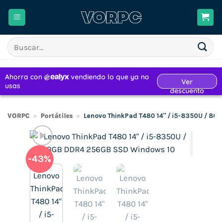
Saltar
al
contenido
Buscar
por:
VORPC
»
Portátiles
»
Lenovo ThinkPad T480 14″ / i5-8350U / 8
-43%
H