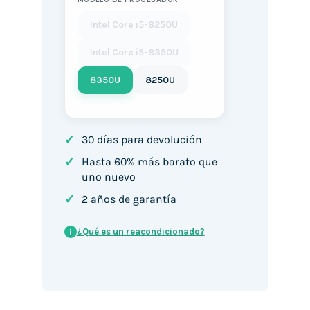
Intel Core i5-8250U
Intel Core i5-8350U
8350U
8250U
✓
30 días para devolución
✓
Hasta 60% más barato que
uno nuevo
✓
2 años de garantía
¿Qué es un reacondicionado?
i