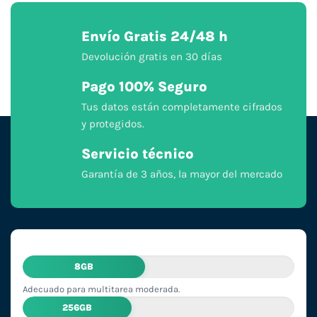
Envío Gratis 24/48 h
Devolución gratis en 30 días
Pago 100% Seguro
Tus datos están completamente cifrados
y protegidos.
Servicio técnico
Garantía de 3 años, la mayor del mercado
8GB
Adecuado para multitarea moderada.
256GB