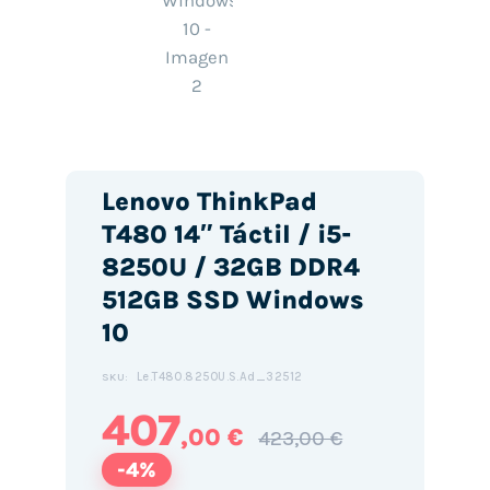
Lenovo ThinkPad
T480 14″ Táctil / i5-
8250U / 32GB DDR4
512GB SSD Windows
10
Le.T480.8250U.S.Ad_32512
SKU:
407
,00 €
423,00 €
-4%