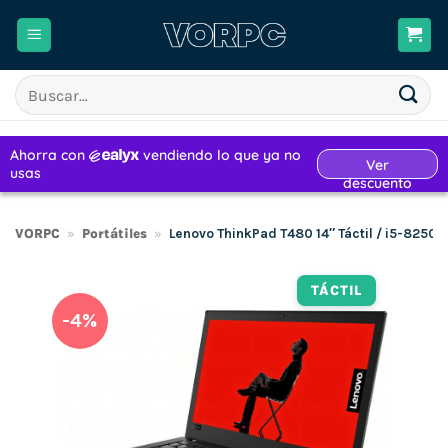
Saltar
al
contenido
Buscar
por:
VORPC
»
Portátiles
»
Lenovo ThinkPad T480 14″ Táctil / i5-825
TÁCTIL
-4%