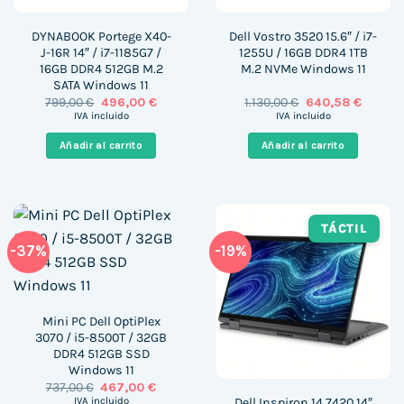
DYNABOOK Portege X40-
Dell Vostro 3520 15.6″ / i7-
J-16R 14″ / i7-1185G7 /
1255U / 16GB DDR4 1TB
16GB DDR4 512GB M.2
M.2 NVMe Windows 11
SATA Windows 11
El
El
El
El
799,00
€
496,00
€
1.130,00
€
640,58
€
precio
precio
precio
precio
IVA incluido
IVA incluido
original
actual
original
actual
era:
es:
era:
es:
Añadir al carrito
Añadir al carrito
799,00 €.
496,00 €.
1.130,00 €.
640,58 
TÁCTIL
-37%
-19%
Mini PC Dell OptiPlex
3070 / i5-8500T / 32GB
DDR4 512GB SSD
Windows 11
El
El
737,00
€
467,00
€
precio
precio
Dell Inspiron 14 7420 14″
IVA incluido