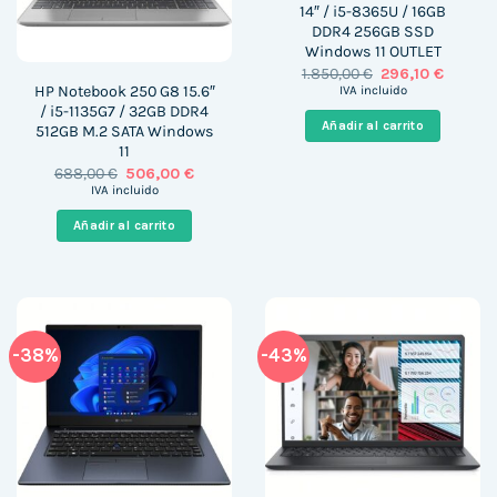
14″ / i5-8365U / 16GB
DDR4 256GB SSD
Windows 11 OUTLET
El
El
1.850,00
€
296,10
€
precio
precio
HP Notebook 250 G8 15.6″
IVA incluido
original
actual
/ i5-1135G7 / 32GB DDR4
era:
es:
Añadir al carrito
512GB M.2 SATA Windows
1.850,00 €.
296,10 
11
El
El
688,00
€
506,00
€
precio
precio
IVA incluido
original
actual
era:
es:
Añadir al carrito
688,00 €.
506,00 €.
-38%
-43%