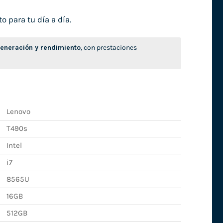
o para tu día a día.
neración y rendimiento
, con prestaciones
Lenovo
T490s
Intel
i7
8565U
16GB
512GB