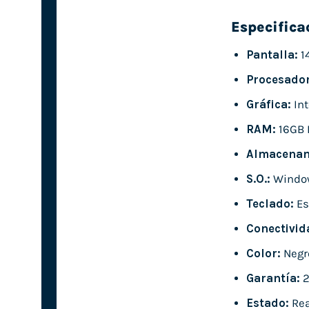
Especifica
Pantalla:
1
Procesador
Gráfica:
Int
RAM:
16GB 
Almacenam
S.O.:
Window
Teclado:
Es
Conectivid
Color:
Negr
Garantía:
2
Estado:
Rea