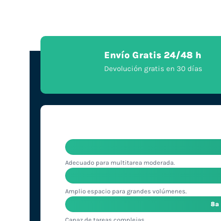
Envío Gratis 24/48 h
Devolución gratis en 30 días
Adecuado para multitarea moderada.
Amplio espacio para grandes volúmenes.
8ª
Capaz de tareas complejas.