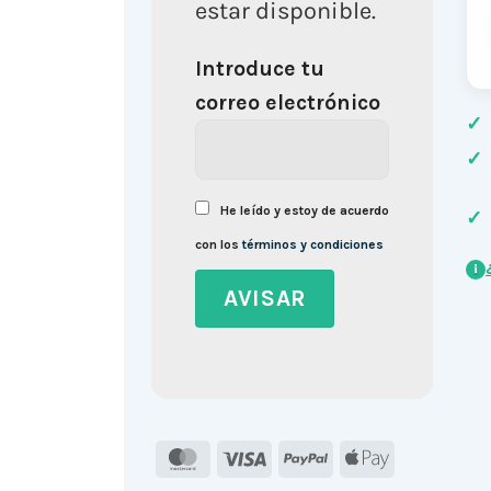
estar disponible.
Introduce tu
correo electrónico
✓
✓
He leído y estoy de acuerdo
✓
con los
términos y condiciones
i
MasterCard
Visa
PayPal
Apple
Pay