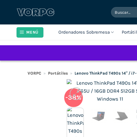
Saltar
Buscar
al
por:
contenido
Ordenadores Sobremesa
Portáti
MENÚ
VORPC
»
Portátiles
»
Lenovo ThinkPad T490s 14″ / i
-38%