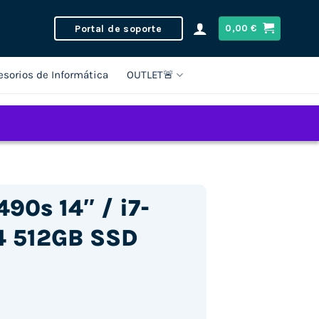
Portal de soporte
0,00
€
esorios de Informática
OUTLET🚨
90s 14″ / i7-
4 512GB SSD