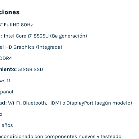
ciones
4" FullHD 60Hz
:
Intel Core i7-8565U (8ª generación)
el HD Graphics (integrada)
DDR4
iento:
512GB SSD
s 11
pañol
ad:
Wi-Fi, Bluetooth, HDMI o DisplayPort (según modelo)
o
 años
condicionado con componentes nuevos y testeado