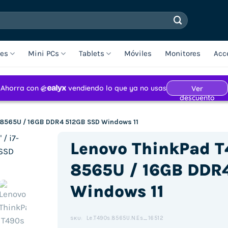
les
Mini PCs
Tablets
Móviles
Monitores
Acc
7-8565U / 16GB DDR4 512GB SSD Windows 11
Lenovo ThinkPad T4
8565U / 16GB DDR
Windows 11
Le.T490s.8565U.N.Es_16512
SKU: