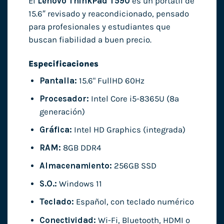
El
Lenovo ThinkPad T590
es un portátil de
15.6″ revisado y reacondicionado, pensado
para profesionales y estudiantes que
buscan fiabilidad a buen precio.
Especificaciones
Pantalla:
15.6" FullHD 60Hz
Procesador:
Intel Core i5-8365U (8ª
generación)
Gráfica:
Intel HD Graphics (integrada)
RAM:
8GB DDR4
Almacenamiento:
256GB SSD
S.O.:
Windows 11
Teclado:
Español, con teclado numérico
Conectividad:
Wi-Fi, Bluetooth, HDMI o