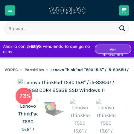
Saltar
al
contenido
Buscar
por:
VORPC
»
Portátiles
»
Lenovo ThinkPad T590 15.6″ / i5-8365U / 
-73%