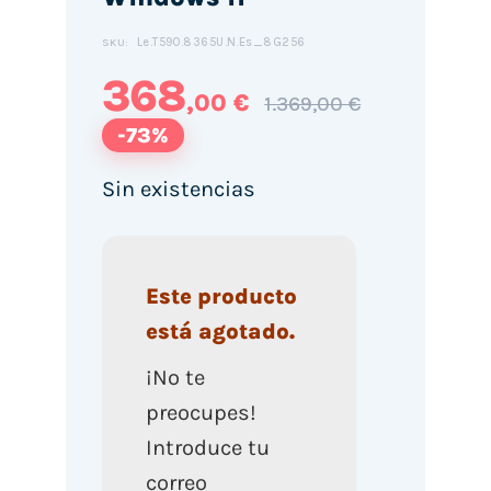
Le.T590.8365U.N.Es_8G256
SKU:
368
,00 €
1.369,00 €
-73%
Sin existencias
Este producto
está agotado.
¡No te
preocupes!
Introduce tu
correo