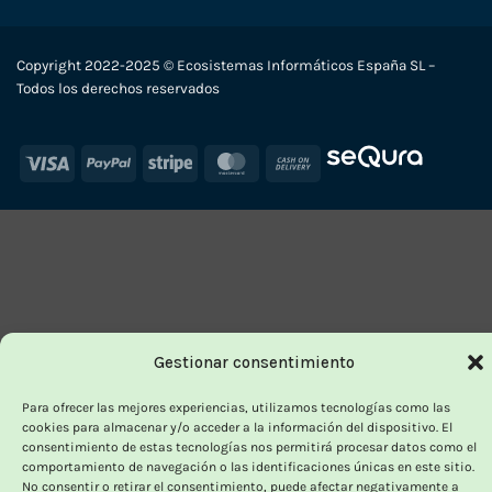
Copyright 2022-2025 © Ecosistemas Informáticos España SL –
Todos los derechos reservados
Visa
PayPal
Stripe
MasterCard
Cash
On
Delivery
Gestionar consentimiento
Para ofrecer las mejores experiencias, utilizamos tecnologías como las
cookies para almacenar y/o acceder a la información del dispositivo. El
consentimiento de estas tecnologías nos permitirá procesar datos como el
comportamiento de navegación o las identificaciones únicas en este sitio.
No consentir o retirar el consentimiento, puede afectar negativamente a