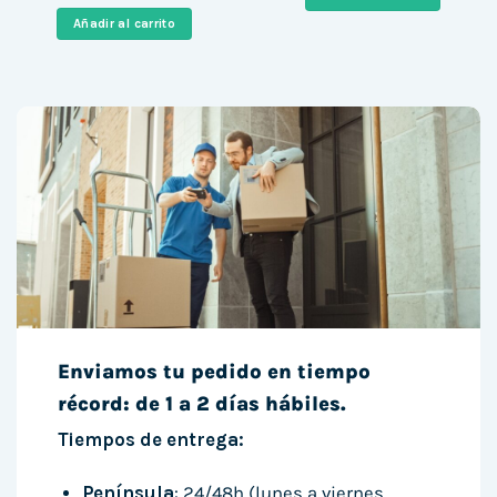
original
actual
208,53 €.
180,99 €
era:
es:
Añadir al carrito
1.013,58 €.
884,99 €.
Enviamos tu pedido en tiempo
récord: de 1 a 2 días hábiles.
Tiempos de entrega:
Península
: 24/48h (lunes a viernes,