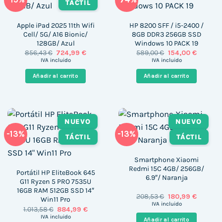
TÁCTIL
Apple iPad 2025 11th Wifi
HP 8200 SFF / i5-2400 /
Cell/ 5G/ A16 Bionic/
8GB DDR3 256GB SSD
128GB/ Azul
Windows 10 PACK 19
El
El
El
El
856,43
€
724,99
€
589,00
€
154,00
€
precio
precio
precio
precio
IVA incluido
IVA incluido
original
actual
original
actual
era:
es:
era:
es:
Añadir al carrito
Añadir al carrito
856,43 €.
724,99 €.
589,00 €.
154,00 €
NUEVO
NUEVO
-13%
-13%
TÁCTIL
TÁCTIL
Smartphone Xiaomi
Redmi 15C 4GB/ 256GB/
Portátil HP EliteBook 645
6.9″/ Naranja
G11 Ryzen 5 PRO 7535U
16GB RAM 512GB SSD 14″
El
El
208,53
€
180,99
€
Win11 Pro
precio
precio
IVA incluido
El
El
1.013,58
€
884,99
€
original
actual
precio
precio
era:
es:
IVA incluido
Añadir al carrito