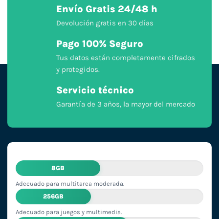
Envío Gratis 24/48 h
Devolución gratis en 30 días
Pago 100% Seguro
Tus datos están completamente cifrados
y protegidos.
Servicio técnico
Garantía de 3 años, la mayor del mercado
8GB
Adecuado para multitarea moderada.
256GB
Adecuado para juegos y multimedia.