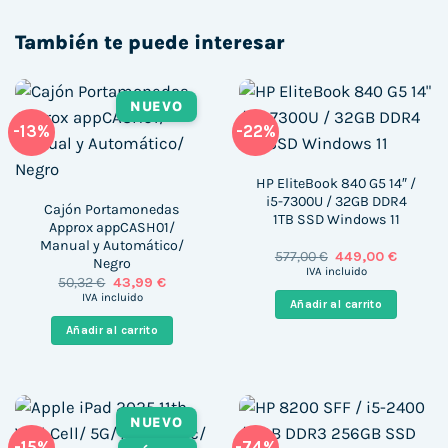
También te puede interesar
NUEVO
-13%
-22%
HP EliteBook 840 G5 14″ /
i5-7300U / 32GB DDR4
Cajón Portamonedas
1TB SSD Windows 11
Approx appCASH01/
Manual y Automático/
El
El
577,00
€
449,00
€
Negro
precio
precio
IVA incluido
El
El
50,32
€
43,99
€
original
actual
precio
precio
era:
es:
IVA incluido
Añadir al carrito
original
actual
577,00 €.
449,00 €
era:
es:
Añadir al carrito
50,32 €.
43,99 €.
NUEVO
-15%
-74%