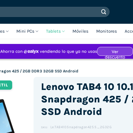
les
Mini PCs
Tablets
Móviles
Monitores
Acc
apdragon 425 / 2GB DDR3 32GB SSD Android
Lenovo TAB4 10 10.1
CTIL
Snapdragon 425 /
SSD Android
Le.TAB410.Snapdragon425.S._2G32G
SKU: