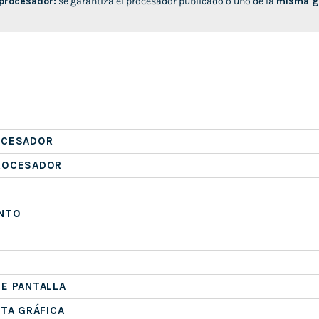
 procesador:
se garantiza el procesador publicado o uno de la
misma ge
OCESADOR
ROCESADOR
NTO
E PANTALLA
ETA GRÁFICA