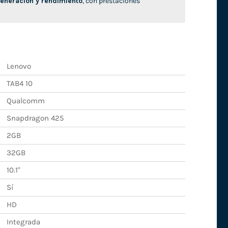
neración y rendimiento
, con prestaciones
Lenovo
TAB4 10
Qualcomm
Snapdragon 425
2GB
32GB
10.1"
Sí
HD
Integrada