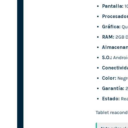
Pantalla:
10
Procesador
Gráfica:
Qu
RAM:
2GB 
Almacenam
S.O.:
Androi
Conectivid
Color:
Negr
Garantía:
2
Estado:
Rea
Tablet reacond