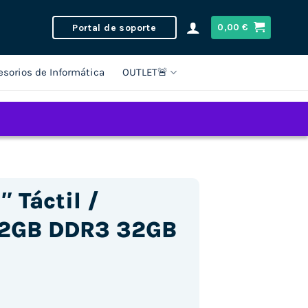
Portal de soporte
0,00
€
esorios de Informática
OUTLET🚨
″ Táctil /
 2GB DDR3 32GB