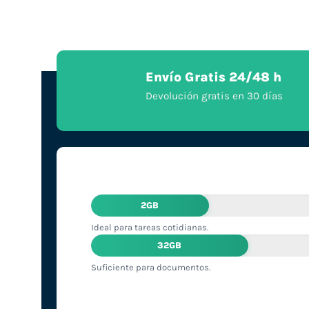
Envío Gratis 24/48 h
Devolución gratis en 30 días
2GB
Ideal para tareas cotidianas.
32GB
Suficiente para documentos.