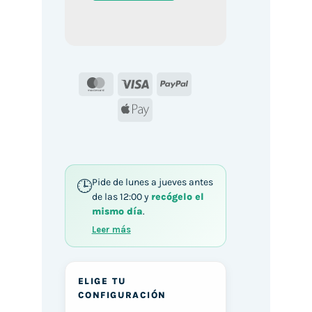
MasterCard
Visa
PayPal
Apple
Pay
Pide de lunes a jueves antes
de las 12:00 y
recógelo el
mismo día
.
Leer más
ELIGE TU
CONFIGURACIÓN