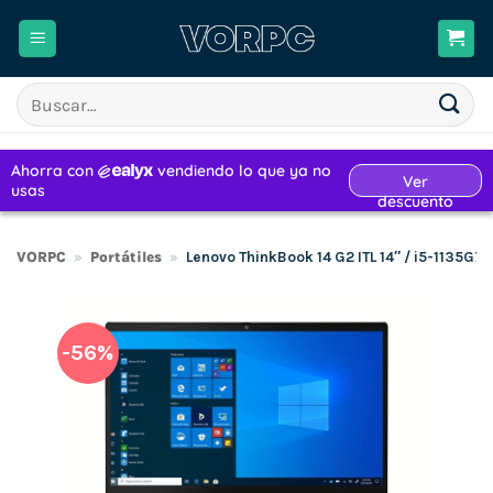
Saltar
al
contenido
Buscar
por:
VORPC
»
Portátiles
»
Lenovo ThinkBook 14 G2 ITL 14″ / i5-1135G
-56%