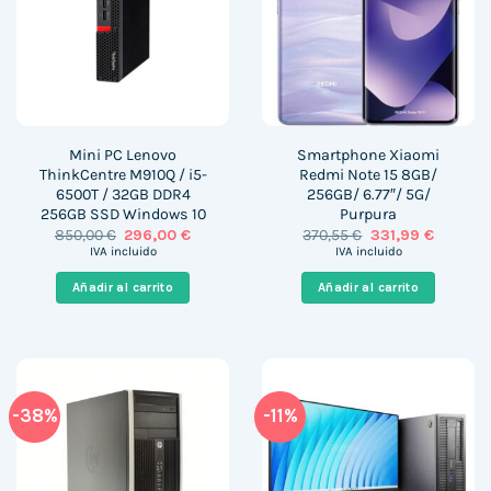
Mini PC Lenovo
Smartphone Xiaomi
ThinkCentre M910Q / i5-
Redmi Note 15 8GB/
6500T / 32GB DDR4
256GB/ 6.77″/ 5G/
256GB SSD Windows 10
Purpura
El
El
El
El
850,00
€
296,00
€
370,55
€
331,99
€
precio
precio
precio
precio
IVA incluido
IVA incluido
original
actual
original
actual
era:
es:
era:
es:
Añadir al carrito
Añadir al carrito
850,00 €.
296,00 €.
370,55 €.
331,99 €
-38%
-11%