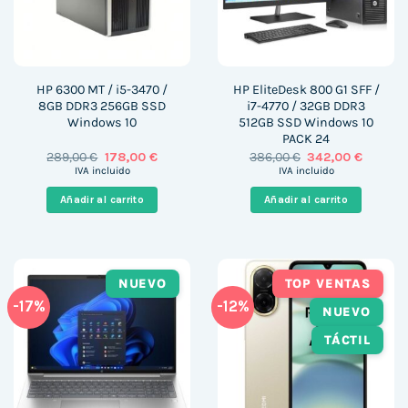
HP 6300 MT / i5-3470 /
HP EliteDesk 800 G1 SFF /
8GB DDR3 256GB SSD
i7-4770 / 32GB DDR3
Windows 10
512GB SSD Windows 10
PACK 24
El
El
El
El
289,00
€
178,00
€
386,00
€
342,00
€
precio
precio
precio
precio
IVA incluido
IVA incluido
original
actual
original
actual
era:
es:
era:
es:
Añadir al carrito
Añadir al carrito
289,00 €.
178,00 €.
386,00 €.
342,00 
NUEVO
TOP VENTAS
-17%
-12%
NUEVO
TÁCTIL