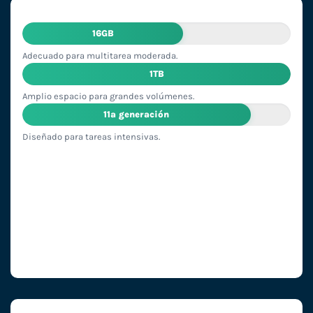
16GB
Adecuado para multitarea moderada.
1TB
Amplio espacio para grandes volúmenes.
11ª generación
Diseñado para tareas intensivas.