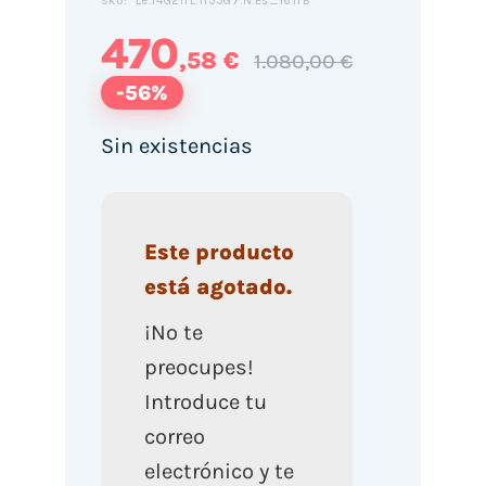
Le.14G2ITL.1135G7.N.Es_161TB
SKU:
470
,58 €
1.080,00 €
-56%
Sin existencias
Este producto
está agotado.
¡No te
preocupes!
Introduce tu
correo
electrónico y te