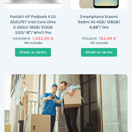
Portátil HP ProBook 4 G1i
Smartphone Xiaomi
AD2U7ET Intel Core Ultra
Redmi A5 4GB/ 128GB/
5-225U/ 16GB/ 512GB
6.88″/ Oro
SSD/ 16″/ Win11 Pro
El
El
El
El
1.610,06
€
1.333,99
€
175,22
€
154,99
€
precio
precio
precio
precio
IVA incluido
IVA incluido
original
actual
original
actual
era:
es:
era:
es:
Añadir al carrito
Añadir al carrito
1.610,06 €.
1.333,99 €.
175,22 €.
154,99 €