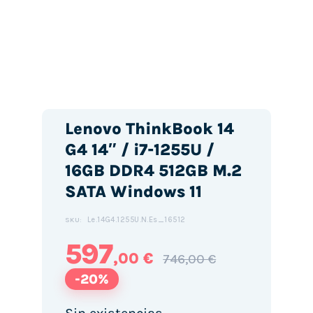
Lenovo ThinkBook 14
G4 14″ / i7-1255U /
16GB DDR4 512GB M.2
SATA Windows 11
Le.14G4.1255U.N.Es_16512
SKU:
597
,00 €
746,00 €
-20%