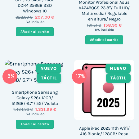
Monitor Profesional Asus
DDR4 256GB SSD
VA249QGS 23.8″/ Full HD/
Windows 10
Multimedia/ Regulable
El
El
322,00
€
207,00
€
en altura/ Negro
precio
precio
IVA incluido
El
El
191,51
€
158,99
€
original
actual
precio
precio
era:
es:
IVA incluido
Añadir al carrito
original
actual
322,00 €.
207,00 €.
era:
es:
Añadir al carrito
191,51 €.
158,99 €.
NUEVO
NUEVO
-9%
-17%
TÁCTIL
TÁCTIL
Smartphone Samsung
Galaxy S26+ 12GB/
512GB/ 6.7″/ 5G/ Violeta
El
El
1.464,93
€
1.331,99
€
precio
precio
IVA incluido
original
actual
era:
es:
Añadir al carrito
1.464,93 €.
1.331,99 €.
Apple iPad 2025 11th Wifi/
A16 Bionic/ 128GB/ Rosa