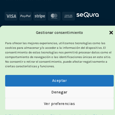
Visa
PayPal
Stripe
MasterCard
Cash
On
Delivery
Gestionar consentimiento
×
-
Para ofrecer las mejores experiencias, utilizamos tecnologías como las
cookies para almacenar y/o acceder a la información del dispositivo. El
consentimiento de estas tecnologías nos permitirá procesar datos como el
comportamiento de navegación o las identificaciones únicas en este sitio.
No consentir o retirar el consentimiento, puede afectar negativamente a
OUTLET VORPC
ciertas características y funciones.
Calidad probada,
Aceptar
precios imbatibles
Denegar
Productos
100% funcionales
y con
precio más
Ver preferencias
bajo!