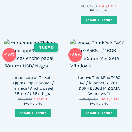
El
El
660,87
€
545,99
€
precio
precio
IVA incluido
original
actual
era:
es:
Añadir al carrito
660,87 €.
545,99 
NUEVO
-15%
-75%
Impresora de Tickets
Lenovo ThinkPad T490
Approx appPOS58MU/
14″ / i7-8565U / 16GB
Térmica/ Ancho papel
DDR4 256GB M.2 SATA
58mm/ USB/ Negra
Windows 11
El
El
El
El
60,98
€
51,99
€
1.389,00
€
347,00
€
precio
precio
precio
precio
IVA incluido
IVA incluido
original
actual
original
actual
era:
es:
era:
es:
Añadir al carrito
Añadir al carrito
60,98 €.
51,99 €.
1.389,00 €.
347,00 