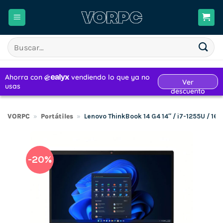
Saltar
al
contenido
Buscar
por:
VORPC
»
Portátiles
»
Lenovo ThinkBook 14 G4 14″ / i7-1255U / 1
-20%