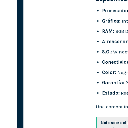
Procesador
Gráfica:
Int
RAM:
8GB 
Almacenam
S.O.:
Windo
Conectivid
Color:
Negr
Garantía:
2
Estado:
Rea
Una compra int
Nota sobre el