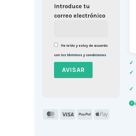
Introduce tu
correo electrónico
He leído y estoy de acuerdo
con los
términos y condiciones
✓
✓
✓
i
MasterCard
Visa
PayPal
Apple
Pay