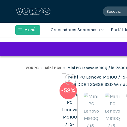
Saltar
Buscar
al
por:
contenido
Ordenadores Sobremesa
Portátil
MENÚ
VORPC
»
Mini PCs
»
Mini PC Lenovo M910Q / i5-750
-52%