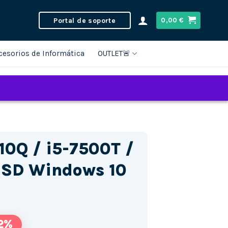
Portal de soporte
0,00
€
cesorios de Informática
OUTLET🚨
10Q / i5-7500T /
SD Windows 10
2%