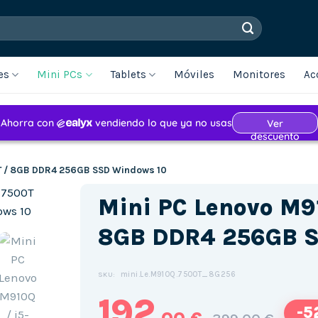
es
Mini PCs
Tablets
Móviles
Monitores
Ac
0T / 8GB DDR4 256GB SSD Windows 10
Mini PC Lenovo M9
8GB DDR4 256GB S
mini.Le.M910Q.7500T_8G256
SKU:
192
-5