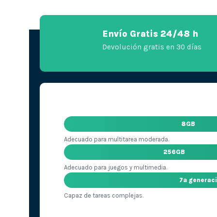
Envío Gratis 24/48 h
Devolución gratis en 30 días
8GB
Adecuado para multitarea moderada.
256GB
Adecuado para juegos y multimedia.
7ª generac
Capaz de tareas complejas.