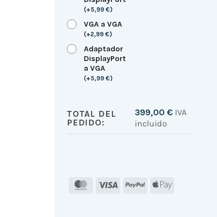
(
+
5,99
€
)
VGA a VGA
(
+
2,99
€
)
Adaptador
DisplayPort
a VGA
(
+
5,99
€
)
399,00
€
IVA
TOTAL DEL
PEDIDO:
incluido
MasterCard
Visa
PayPal
Apple
Pay