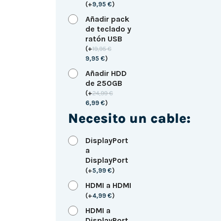
(
+
9,95
€
)
Añadir pack
de teclado y
ratón USB
(
+
19,95
€
9,95
€
)
Añadir HDD
de 250GB
(
+
24,99
€
6,99
€
)
Necesito un cable:
DisplayPort
a
DisplayPort
(
+
5,99
€
)
HDMI a HDMI
(
+
4,99
€
)
HDMI a
DisplayPort