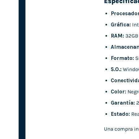
Especifica
Procesador
Gráfica:
Int
RAM:
32GB
Almacenam
Formato:
S
S.O.:
Windo
Conectivid
Color:
Negr
Garantía:
2
Estado:
Rea
Una compra int