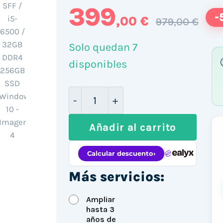
399
-
,00 €
979,00 €
Solo quedan 7
disponibles
Lenovo ThinkCentre M910s SFF /
Añadir al carrito
Más servicios:
Ampliar
hasta 3
años de