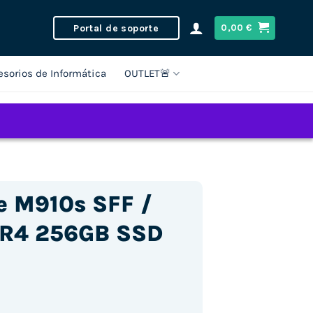
Portal de soporte
0,00
€
esorios de Informática
OUTLET🚨
e M910s SFF /
DR4 256GB SSD