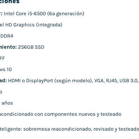
ciones
:
Intel Core i5-6500 (6ª generación)
el HD Graphics (integrada)
 DDR4
iento:
256GB SSD
FF
ws 10
ad:
HDMI o DisplayPort (según modelo), VGA, RJ45, USB 3.0,
o
 años
condicionado con componentes nuevos y testeado
eligente: sobremesa reacondicionado, revisado y testeado, l