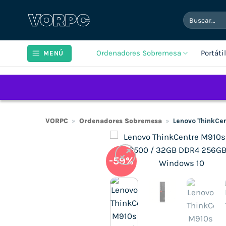
Saltar
Buscar
al
por:
contenido
Ordenadores Sobremesa
Portáti
MENÚ
VORPC
»
Ordenadores Sobremesa
»
Lenovo ThinkCe
-59%