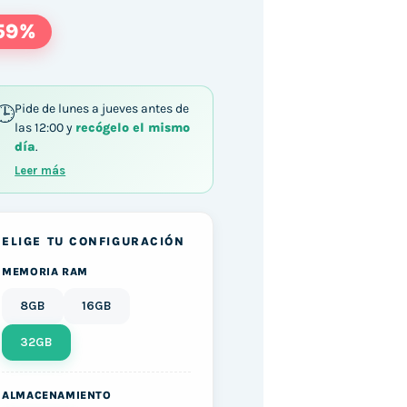
59%
Pide de lunes a jueves antes de
las 12:00 y
recógelo el mismo
día
.
 i5-6500 / 32GB DDR4 256GB SSD Windows 10 c
Leer más
ELIGE TU CONFIGURACIÓN
MEMORIA RAM
8GB
16GB
32GB
ALMACENAMIENTO