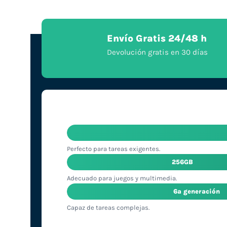
Envío Gratis 24/48 h
Devolución gratis en 30 días
Perfecto para tareas exigentes.
256GB
Adecuado para juegos y multimedia.
6ª generación
Capaz de tareas complejas.