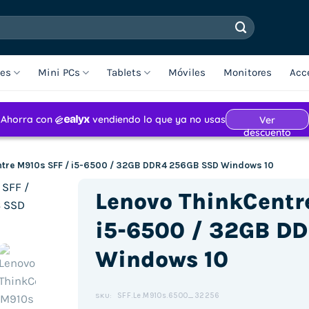
les
Mini PCs
Tablets
Móviles
Monitores
Acc
ntre M910s SFF / i5-6500 / 32GB DDR4 256GB SSD Windows 10
Lenovo ThinkCentr
i5-6500 / 32GB D
Windows 10
SFF.Le.M910s.6500_32256
SKU: