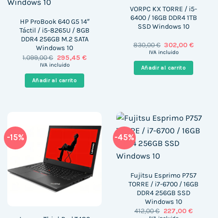
VORPC KX TORRE / i5-
6400 / 16GB DDR4 1TB
HP ProBook 640 G5 14″
SSD Windows 10
Táctil / i5-8265U / 8GB
DDR4 256GB M.2 SATA
El
El
830,00
€
302,00
€
Windows 10
precio
precio
IVA incluido
El
El
1.099,00
€
295,45
€
original
actual
precio
precio
era:
es:
IVA incluido
Añadir al carrito
original
actual
830,00 €.
302,00 
era:
es:
Añadir al carrito
1.099,00 €.
295,45 €.
-15%
-45%
Fujitsu Esprimo P757
TORRE / i7-6700 / 16GB
DDR4 256GB SSD
Windows 10
El
El
412,00
€
227,00
€
precio
precio