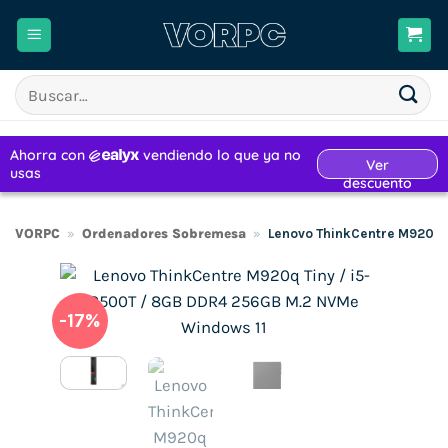
Saltar
al
contenido
Buscar
por:
VORPC
»
Ordenadores Sobremesa
»
Lenovo ThinkCentre M920q 
-17%