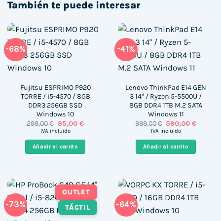
También te puede interesar
-68%
-41%
Fujitsu ESPRIMO P920
Lenovo ThinkPad E14 GEN
TORRE / i5-4570 / 8GB
3 14″ / Ryzen 5-5500U /
DDR3 256GB SSD
8GB DDR4 1TB M.2 SATA
Windows 10
Windows 11
El
El
El
El
299,00
€
95,00
€
999,00
€
590,00
€
precio
precio
precio
precio
IVA incluido
IVA incluido
original
actual
original
actual
era:
es:
era:
es:
Añadir al carrito
Añadir al carrito
299,00 €.
95,00 €.
999,00 €.
590,00 
OUTLET
-73%
-64%
TÁCTIL