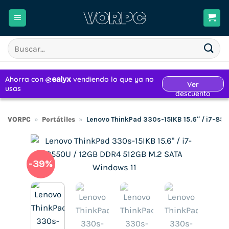
Saltar
al
contenido
Buscar
por:
VORPC
»
Portátiles
»
Lenovo ThinkPad 330s-15IKB 15.6″ / i7-85
-39%