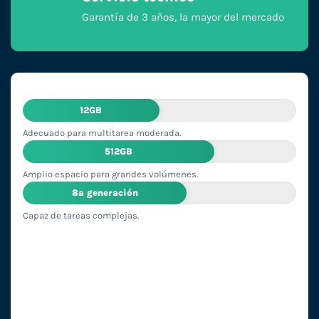
Garantía de 3 años, la mayor del mercado
12GB
Adecuado para multitarea moderada.
512GB
Amplio espacio para grandes volúmenes.
8ª generación
Capaz de tareas complejas.