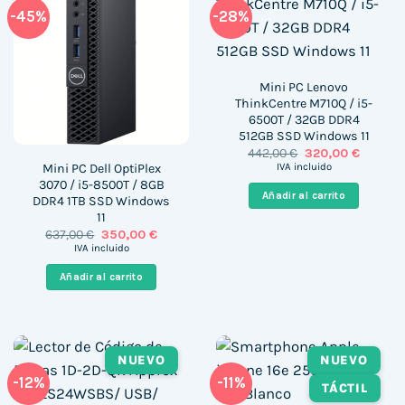
-45%
-28%
Mini PC Lenovo
ThinkCentre M710Q / i5-
6500T / 32GB DDR4
512GB SSD Windows 11
El
El
442,00
€
320,00
€
precio
precio
Mini PC Dell OptiPlex
IVA incluido
original
actual
3070 / i5-8500T / 8GB
era:
es:
Añadir al carrito
DDR4 1TB SSD Windows
442,00 €.
320,00 
11
El
El
637,00
€
350,00
€
precio
precio
IVA incluido
original
actual
era:
es:
Añadir al carrito
637,00 €.
350,00 €.
NUEVO
NUEVO
-12%
-11%
TÁCTIL