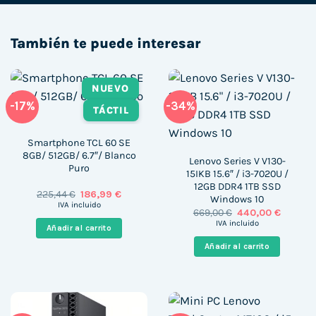
También te puede interesar
NUEVO
-17%
-34%
TÁCTIL
Smartphone TCL 60 SE
8GB/ 512GB/ 6.7″/ Blanco
Lenovo Series V V130-
Puro
15IKB 15.6″ / i3-7020U /
12GB DDR4 1TB SSD
El
El
225,44
€
186,99
€
Windows 10
precio
precio
IVA incluido
El
El
669,00
€
440,00
€
original
actual
precio
precio
era:
es:
IVA incluido
Añadir al carrito
original
actual
225,44 €.
186,99 €.
era:
es:
Añadir al carrito
669,00 €.
440,00 