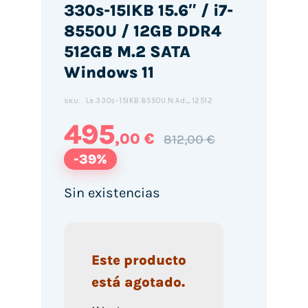
330s-15IKB 15.6″ / i7-
8550U / 12GB DDR4
512GB M.2 SATA
Windows 11
Le.330s-15IKB.8550U.N.Ad_12512
SKU:
495
,00 €
812,00 €
-39%
Sin existencias
Este producto
está agotado.