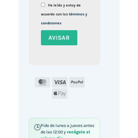
He leído y estoy de
acuerdo con los
términos y
condiciones
MasterCard
Visa
PayPal
Apple
Pay
Pide de lunes a jueves antes
de las 12:00 y
recógelo el