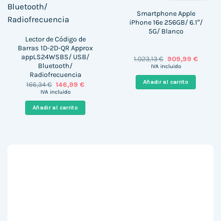
Smartphone Apple
iPhone 16e 256GB/ 6.1″/
5G/ Blanco
Lector de Código de
Barras 1D-2D-QR Approx
appLS24WSBS/ USB/
El
El
1.023,13
€
909,99
€
precio
precio
Bluetooth/
IVA incluido
original
actual
Radiofrecuencia
era:
es:
Añadir al carrito
El
El
166,34
€
146,99
€
1.023,13 €.
909,99 
precio
precio
IVA incluido
original
actual
era:
es:
Añadir al carrito
166,34 €.
146,99 €.