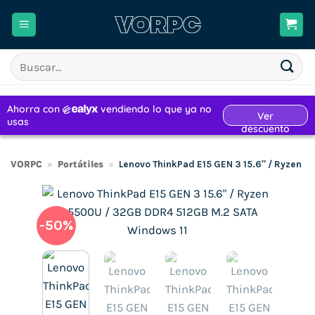
Saltar
al
contenido
Buscar
por:
VORPC
»
Portátiles
»
Lenovo ThinkPad E15 GEN 3 15.6″ / Ryzen 
-50%