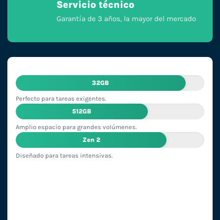
Servicio técnico
Garantía de 3 años, la mayor del mercado
32GB
Perfecto para tareas exigentes.
512GB
Amplio espacio para grandes volúmenes.
Zen 2
Diseñado para tareas intensivas.