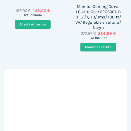
Monitor Gaming Curvo
El
El
199,00
€
149,00
€
LG UltraGear 32G600A-B
precio
precio
IVA incluido
31.5″/ QHD/ 1ms/ 180Hz/
original
actual
VA/ Regulable en altura/
era:
es:
Añadir al carrito
199,00 €.
149,00 €.
Negro
El
El
277,67
€
234,99
€
precio
precio
IVA incluido
original
actual
era:
es:
Añadir al carrito
277,67 €.
234,99 €