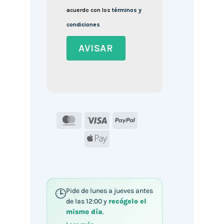
acuerdo con los
términos y
condiciones
MasterCard
Visa
PayPal
Apple
Pay
Pide de lunes a jueves antes
de las 12:00 y
recógelo el
mismo día
.