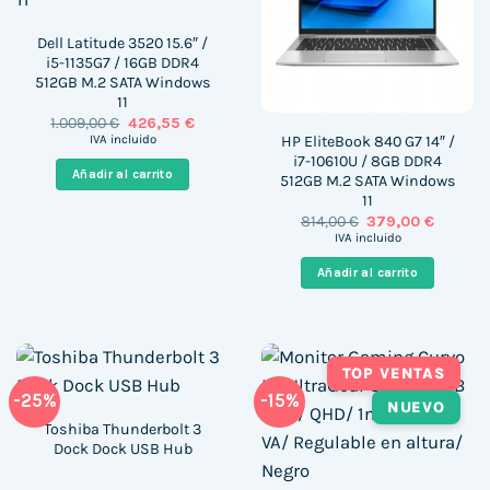
Dell Latitude 3520 15.6″ /
i5-1135G7 / 16GB DDR4
512GB M.2 SATA Windows
11
El
El
1.009,00
€
426,55
€
precio
precio
HP EliteBook 840 G7 14″ /
IVA incluido
original
actual
i7-10610U / 8GB DDR4
era:
es:
Añadir al carrito
512GB M.2 SATA Windows
1.009,00 €.
426,55 €.
11
El
El
814,00
€
379,00
€
precio
precio
IVA incluido
original
actual
era:
es:
Añadir al carrito
814,00 €.
379,00 €
TOP VENTAS
-25%
-15%
NUEVO
Toshiba Thunderbolt 3
Dock Dock USB Hub