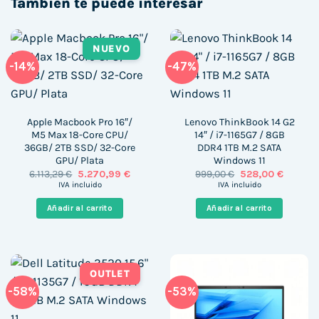
También te puede interesar
NUEVO
-14%
-47%
Apple Macbook Pro 16″/
Lenovo ThinkBook 14 G2
M5 Max 18-Core CPU/
14″ / i7-1165G7 / 8GB
36GB/ 2TB SSD/ 32-Core
DDR4 1TB M.2 SATA
GPU/ Plata
Windows 11
El
El
El
El
6.113,29
€
5.270,99
€
999,00
€
528,00
€
precio
precio
precio
precio
IVA incluido
IVA incluido
original
actual
original
actual
era:
es:
era:
es:
Añadir al carrito
Añadir al carrito
6.113,29 €.
5.270,99 €.
999,00 €.
528,00 
OUTLET
-58%
-53%