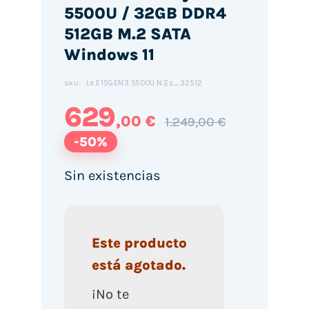
5500U / 32GB DDR4
512GB M.2 SATA
Windows 11
Le.E15GEN3.5500U.N.Es_32512
SKU:
629
,00 €
1.249,00 €
-50%
Sin existencias
Este producto
está agotado.
¡No te