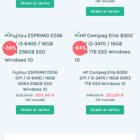
precio
precio
era:
es:
IVA incluido
Añadir al carrito
original
actual
287,00 €.
198,00 €.
era:
es:
Añadir al carrito
277,00 €.
148,00 €
-36%
-64%
Fujitsu ESPRIMO D556
HP Compaq Elite 8300
SFF / i5-6400 / 16GB
SFF / i5-3470 / 16GB DDR3
DDR4 256GB SSD
1TB SSD Windows 10
Windows 10
El
El
El
El
322,00
€
207,00
€
646,00
€
231,00
€
precio
precio
precio
precio
IVA incluido
IVA incluido
original
actual
original
actual
era:
es:
era:
es:
Añadir al carrito
Añadir al carrito
322,00 €.
207,00 €.
646,00 €.
231,00 €