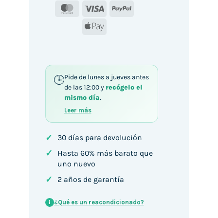
MasterCard
Visa
PayPal
Apple
Pay
Pide de lunes a jueves antes
de las 12:00 y
recógelo el
mismo día
.
Leer más
✓
30 días para devolución
✓
Hasta 60% más barato que
uno nuevo
✓
2 años de garantía
¿Qué es un reacondicionado?
i