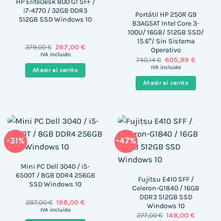
HP EliteDesk 800 G1 SFF /
i7-4770 / 32GB DDR3
Portátil HP 250R G9
512GB SSD Windows 10
B3AG5AT Intel Core 3-
100U/ 16GB/ 512GB SSD/
15.6″/ Sin Sistema
El
El
379,00
€
267,00
€
Operativo
precio
precio
IVA incluido
El
El
740,14
€
605,99
€
original
actual
precio
precio
era:
es:
IVA incluido
Añadir al carrito
original
actual
379,00 €.
267,00 €.
era:
es:
Añadir al carrito
740,14 €.
605,99 €
-31%
-47%
Mini PC Dell 3040 / i5-
6500T / 8GB DDR4 256GB
Fujitsu E410 SFF /
SSD Windows 10
Celeron-G1840 / 16GB
DDR3 512GB SSD
El
El
287,00
€
198,00
€
Windows 10
precio
precio
IVA incluido
El
El
277,00
€
148,00
€
original
actual