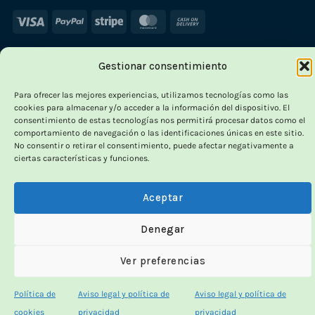
Visa
PayPal
Stripe
MasterCard
Cash
On
Delivery
Gestionar consentimiento
×
-
Para ofrecer las mejores experiencias, utilizamos tecnologías como las
cookies para almacenar y/o acceder a la información del dispositivo. El
consentimiento de estas tecnologías nos permitirá procesar datos como el
comportamiento de navegación o las identificaciones únicas en este sitio.
No consentir o retirar el consentimiento, puede afectar negativamente a
OUTLET VORPC
ciertas características y funciones.
Calidad probada,
Aceptar
precios imbatibles
Denegar
Productos
100% funcionales
y con
precio más
Ver preferencias
bajo!
Política de
Aviso legal y política de
Aviso legal y política de
100% funcionales · revisados
cookies
privacidad
privacidad