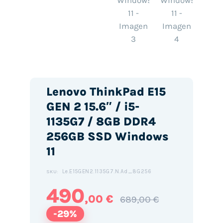
Lenovo ThinkPad E15
GEN 2 15.6″ / i5-
1135G7 / 8GB DDR4
256GB SSD Windows
11
Le.E15GEN2.1135G7.N.Ad_8G256
SKU:
490
,00 €
689,00 €
-29%