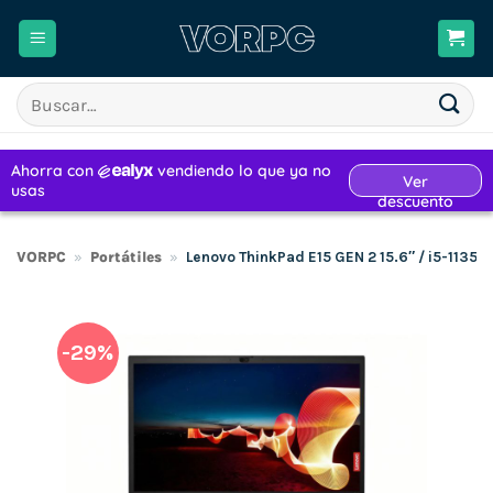
Saltar
al
contenido
Buscar
por:
VORPC
»
Portátiles
»
Lenovo ThinkPad E15 GEN 2 15.6″ / i5-113
-29%