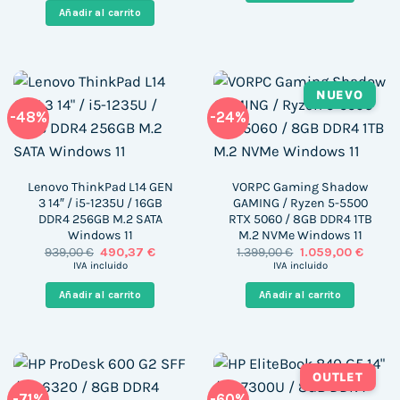
era:
es:
Añadir al carrito
1.049,00 €.
923,00 €.
NUEVO
-48%
-24%
Lenovo ThinkPad L14 GEN
VORPC Gaming Shadow
3 14″ / i5-1235U / 16GB
GAMING / Ryzen 5-5500
DDR4 256GB M.2 SATA
RTX 5060 / 8GB DDR4 1TB
Windows 11
M.2 NVMe Windows 11
El
El
El
El
939,00
€
490,37
€
1.399,00
€
1.059,00
€
precio
precio
precio
precio
IVA incluido
IVA incluido
original
actual
original
actual
era:
es:
era:
es:
Añadir al carrito
Añadir al carrito
939,00 €.
490,37 €.
1.399,00 €.
1.059,0
OUTLET
-71%
-60%