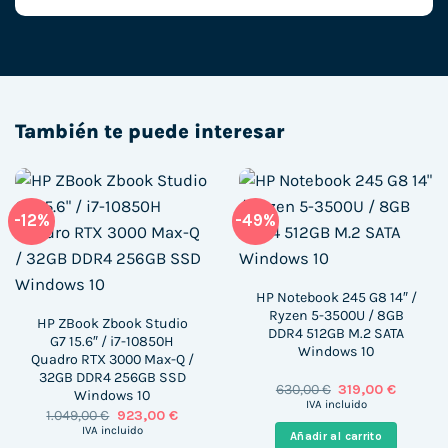
También te puede interesar
-12%
-49%
HP Notebook 245 G8 14″ /
Ryzen 5-3500U / 8GB
HP ZBook Zbook Studio
DDR4 512GB M.2 SATA
G7 15.6″ / i7-10850H
Windows 10
Quadro RTX 3000 Max-Q /
32GB DDR4 256GB SSD
El
El
630,00
€
319,00
€
Windows 10
precio
precio
IVA incluido
El
El
1.049,00
€
923,00
€
original
actual
precio
precio
era:
es:
IVA incluido
Añadir al carrito
original
actual
630,00 €.
319,00 €