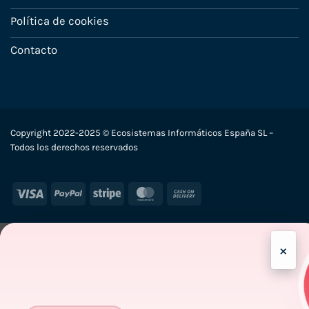
Política de cookies
Contacto
Copyright 2022-2025 © Ecosistemas Informáticos España SL –
Todos los derechos reservados
Visa
PayPal
Stripe
MasterCard
Cash
On
Delivery
×
-