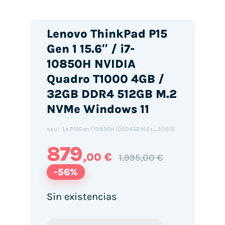
Lenovo ThinkPad P15
Gen 1 15.6″ / i7-
10850H NVIDIA
Quadro T1000 4GB /
32GB DDR4 512GB M.2
NVMe Windows 11
Le.P15Gen1.10850H.10004GB.N.Es_32512
SKU:
879
,00 €
1.995,00 €
-56%
Sin existencias