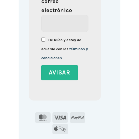
correo
electrónico
He leído y estoy de
acuerdo con los
términos y
condiciones
MasterCard
Visa
PayPal
Apple
Pay