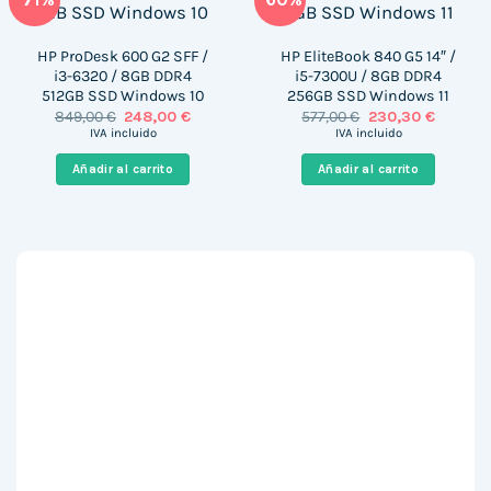
HP ProDesk 600 G2 SFF /
HP EliteBook 840 G5 14″ /
i3-6320 / 8GB DDR4
i5-7300U / 8GB DDR4
512GB SSD Windows 10
256GB SSD Windows 11
El
El
El
El
849,00
€
248,00
€
577,00
€
230,30
€
precio
precio
precio
precio
IVA incluido
IVA incluido
original
actual
original
actual
era:
es:
era:
es:
Añadir al carrito
Añadir al carrito
849,00 €.
248,00 €.
577,00 €.
230,30 €