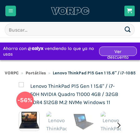
Saltar
al
contenido
Buscar
por:
VORPC
»
Portátiles
»
Lenovo ThinkPad P15 Gen 1 15.6″ / i7-108
-56%