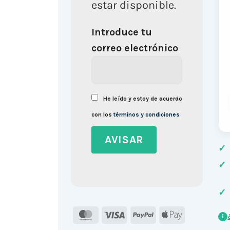
estar disponible.
Introduce tu
correo electrónico
He leído y estoy de acuerdo
con los
términos y condiciones
✓
✓
✓
MasterCard
Visa
PayPal
Apple
i
Pay