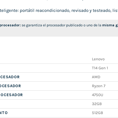
ligente: portátil reacondicionado, revisado y testeado, list
 procesador:
se garantiza el procesador publicado o uno de la
misma ge
Lenovo
T14 Gen 1
OCESADOR
AMD
ROCESADOR
Ryzen 7
ROCESADOR
4750U
32GB
NTO
512GB