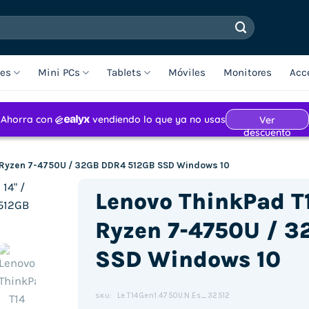
les
Mini PCs
Tablets
Móviles
Monitores
Acc
 / Ryzen 7-4750U / 32GB DDR4 512GB SSD Windows 10
Lenovo ThinkPad T1
Ryzen 7-4750U / 
SSD Windows 10
Le.T14Gen1.4750U.N.Es_32512
SKU: