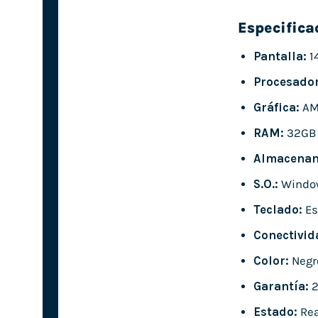
Especifica
Pantalla:
1
Procesador
Gráfica:
AMD
RAM:
32GB
Almacenam
S.O.:
Windo
Teclado:
Es
Conectivid
Color:
Negr
Garantía:
2
Estado:
Rea