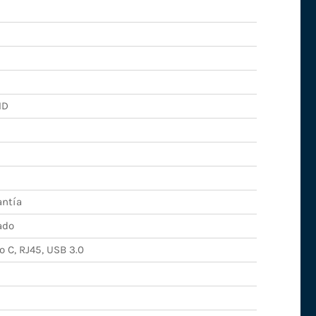
HD
antía
ado
 C, RJ45, USB 3.0