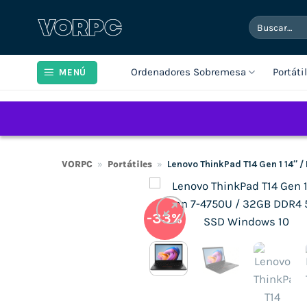
Saltar
Buscar
al
por:
contenido
Ordenadores Sobremesa
Portáti
MENÚ
VORPC
»
Portátiles
»
Lenovo ThinkPad T14 Gen 1 14″
-33%