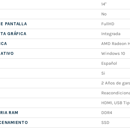
14"
No
E PANTALLA
FullHD
ETA GRÁFICA
Integrada
ICA
AMD Radeon 
RATIVO
Windows 10
Español
Si
2 Años de gar
Reacondicion
HDMI, USB Tipo
RIA RAM
DDR4
ACENAMIENTO
SSD