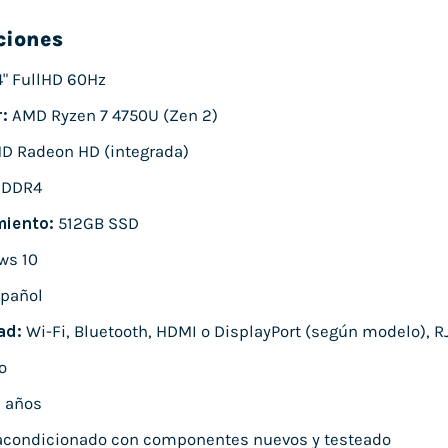
ciones
4" FullHD 60Hz
:
AMD Ryzen 7 4750U (Zen 2)
 Radeon HD (integrada)
 DDR4
iento:
512GB SSD
ws 10
pañol
ad:
Wi-Fi, Bluetooth, HDMI o DisplayPort (según modelo), RJ
o
 años
condicionado con componentes nuevos y testeado