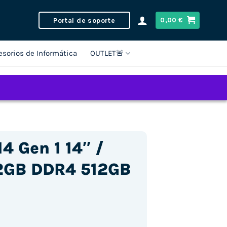
Portal de soporte
0,00
€
esorios de Informática
OUTLET🚨
4 Gen 1 14″ /
32GB DDR4 512GB