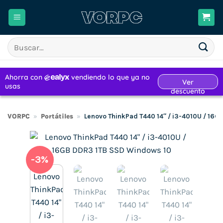
Saltar
al
contenido
Buscar
por:
VORPC
»
Portátiles
»
Lenovo ThinkPad T440 14″ / i3-4010U / 16
-3%