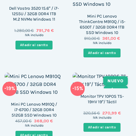
Dell Vostro 3520 15.6″ / i7-
1255U / 32GB DDR4 1TB
Mini PC Lenovo
M.2 NVMe Windows 11
ThinkCentre M910Q / i5-
6500T / 32GB DDR4 1TB
El
El
1.280,00
€
791,76
€
SSD Windows 10
precio
precio
IVA incluido
El
El
910,00
€
361,00
€
original
actual
precio
precio
era:
es:
IVA incluido
Añadir al carrito
original
actual
1.280,00 €.
791,76 €.
era:
es:
Añadir al carrito
910,00 €.
361,00 €
NUEVO
-19%
-15%
TÁCTIL
Monitor TPV 10POS TS-
19HV 19″/ Táctil
Mini PC Lenovo M910Q /
i7-6700 / 32GB DDR4
El
El
320,56
€
270,99
€
512GB SSD Windows 10
precio
precio
IVA incluido
El
El
457,00
€
368,00
€
original
actual
precio
precio
era:
es:
IVA incluido
Añadir al carrito
original
actual
320,56 €.
270,99 €
era:
es:
Añadir al carrito