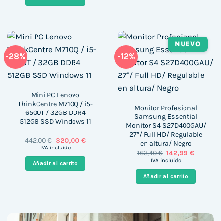
457,00 €.
368,00 €.
NUEVO
-28%
-12%
Mini PC Lenovo
ThinkCentre M710Q / i5-
Monitor Profesional
6500T / 32GB DDR4
Samsung Essential
512GB SSD Windows 11
Monitor S4 S27D400GAU/
27″/ Full HD/ Regulable
El
El
442,00
€
320,00
€
en altura/ Negro
precio
precio
IVA incluido
El
El
163,40
€
142,99
€
original
actual
precio
precio
era:
es:
IVA incluido
Añadir al carrito
original
actual
442,00 €.
320,00 €.
era:
es:
Añadir al carrito
163,40 €.
142,99 €