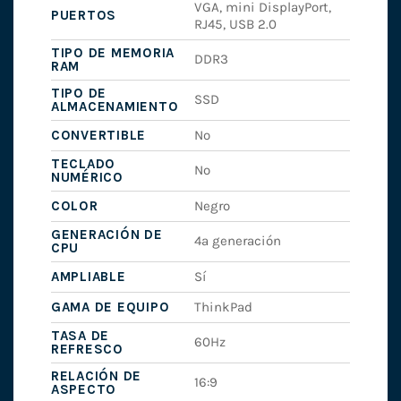
VGA, mini DisplayPort,
PUERTOS
RJ45, USB 2.0
TIPO DE MEMORIA
DDR3
RAM
TIPO DE
SSD
ALMACENAMIENTO
CONVERTIBLE
No
TECLADO
No
NUMÉRICO
COLOR
Negro
GENERACIÓN DE
4ª generación
CPU
AMPLIABLE
Sí
GAMA DE EQUIPO
ThinkPad
TASA DE
60Hz
REFRESCO
RELACIÓN DE
16:9
ASPECTO