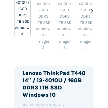
Lenovo ThinkPad T440
14″ / i3-4010U / 16GB
DDR3 1TB SSD
Windows 10
Le.T440.4010U.N.Ad_161TB
SKU: