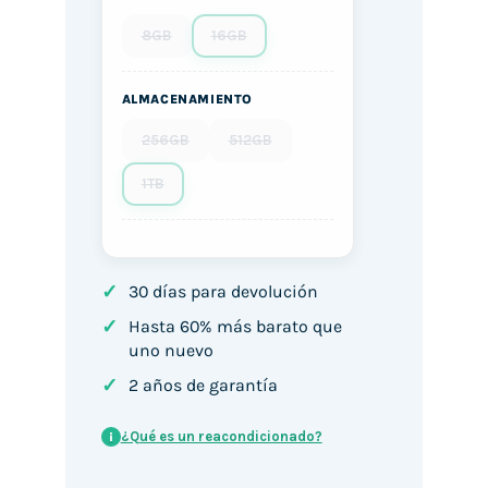
8GB
16GB
ALMACENAMIENTO
256GB
512GB
1TB
✓
30 días para devolución
✓
Hasta 60% más barato que
uno nuevo
✓
2 años de garantía
¿Qué es un reacondicionado?
i