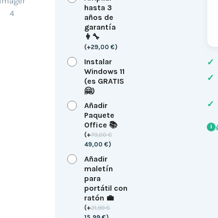
hasta 3
años de
garantía
👩‍🔧
(
+
29,00
€
)
Instalar
✓
Windows 11
✓
(es GRATIS
🤗)
✓
Añadir
Paquete
Office 📚
i
(
+
79,00
€
49,00
€
)
Añadir
maletín
para
portátil con
ratón 💼
(
+
21,99
€
15,99
€
)