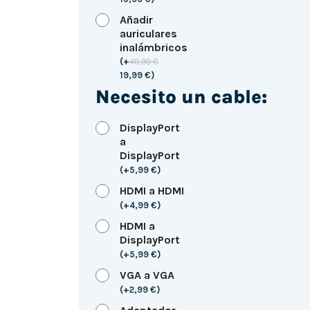
Añadir
auriculares
inalámbricos
(
+
49,99
€
19,99
€
)
Necesito un cable:
DisplayPort
a
DisplayPort
(
+
5,99
€
)
HDMI a HDMI
(
+
4,99
€
)
HDMI a
DisplayPort
(
+
5,99
€
)
VGA a VGA
(
+
2,99
€
)