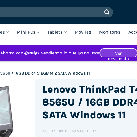
les
Mini PCs
Tablets
Móviles
Monitores
Acc
-8565U / 16GB DDR4 512GB M.2 SATA Windows 11
Lenovo ThinkPad T4
8565U / 16GB DDR
SATA Windows 11
Le.T490.8565U.N.Es_16512
SKU: