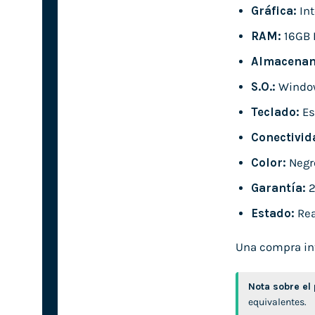
Gráfica:
Int
RAM:
16GB 
Almacenam
S.O.:
Window
Teclado:
Es
Conectivid
Color:
Negr
Garantía:
2
Estado:
Rea
Una compra inte
Nota sobre el
equivalentes.