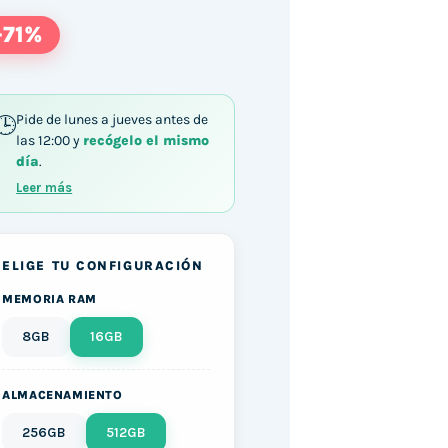
-71%
Pide de lunes a jueves antes de
las 12:00 y
recógelo el mismo
día
.
8565U / 16GB DDR4 512GB M.2 SATA Windows 11 c
Leer más
ELIGE TU CONFIGURACIÓN
MEMORIA RAM
8GB
16GB
ALMACENAMIENTO
256GB
512GB