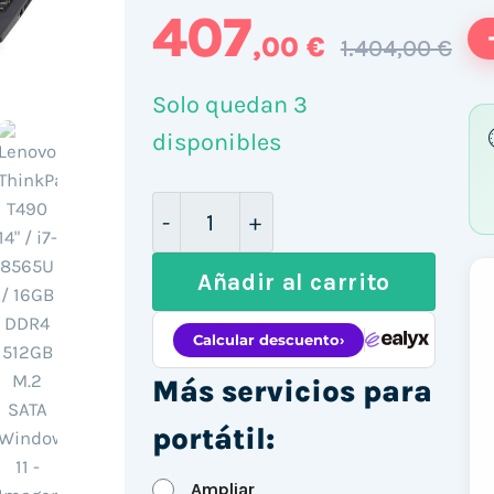
407
,00 €
1.404,00 €
Solo quedan 3
disponibles
Lenovo ThinkPad T490 14" / i7-
Añadir al carrito
Más servicios para
portátil:
Ampliar