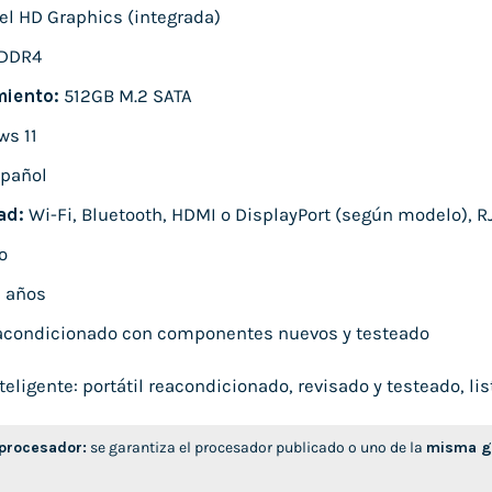
el HD Graphics (integrada)
DDR4
iento:
512GB M.2 SATA
s 11
pañol
ad:
Wi-Fi, Bluetooth, HDMI o DisplayPort (según modelo), RJ
o
 años
condicionado con componentes nuevos y testeado
ligente: portátil reacondicionado, revisado y testeado, list
 procesador:
se garantiza el procesador publicado o uno de la
misma ge