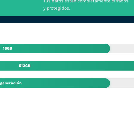
Tus datos están completamente cifrados
y protegidos.
16GB
512GB
 generación