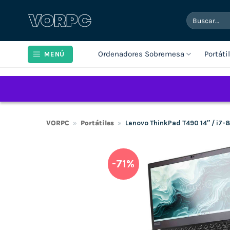
Saltar
Buscar
al
por:
contenido
Ordenadores Sobremesa
Portáti
MENÚ
VORPC
»
Portátiles
»
Lenovo ThinkPad T490 14″ / i7
-71%