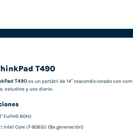
ThinkPad T490
nkPad T490
es un portátil de 14″ reacondicionado con com
o, estudios y uso diario.
ciones
4" FullHD 60Hz
:
Intel Core i7-8565U (8ª generación)