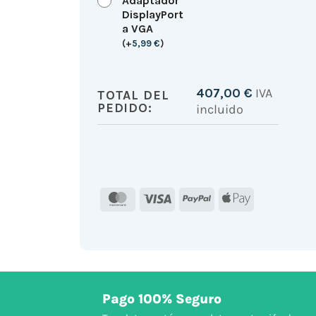
Adaptador
DisplayPort
a VGA
(
+
5,99
€
)
407,00
€
IVA
TOTAL DEL
PEDIDO:
incluido
MasterCard
Visa
PayPal
Apple
Pay
Pago 100% Seguro