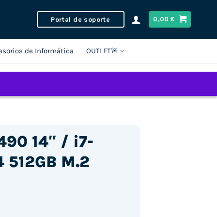
Portal de soporte
0,00
€
esorios de Informática
OUTLET🚨
90 14″ / i7-
4 512GB M.2