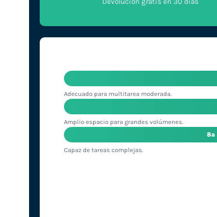
Devolución gratis en 30 días
Adecuado para multitarea moderada.
Amplio espacio para grandes volúmenes.
8ª
Capaz de tareas complejas.