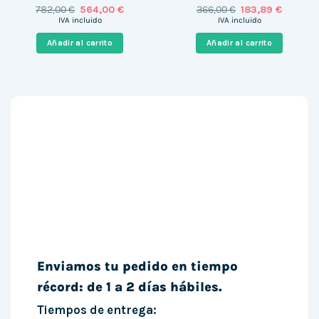
El
El
El
El
782,00
€
564,00
€
366,00
€
183,89
€
precio
precio
precio
precio
IVA incluido
IVA incluido
original
actual
original
actual
era:
es:
era:
es:
Añadir al carrito
Añadir al carrito
782,00 €.
564,00 €.
366,00 €.
183,89 €
Enviamos tu pedido en tiempo
récord: de 1 a 2 días hábiles.
Tiempos de entrega: