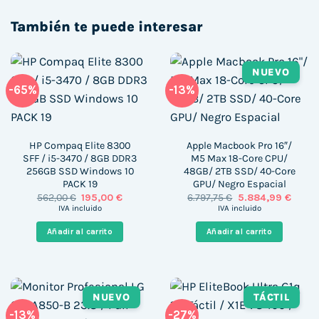
También te puede interesar
NUEVO
-65%
-13%
HP Compaq Elite 8300
Apple Macbook Pro 16″/
SFF / i5-3470 / 8GB DDR3
M5 Max 18-Core CPU/
256GB SSD Windows 10
48GB/ 2TB SSD/ 40-Core
PACK 19
GPU/ Negro Espacial
El
El
El
El
562,00
€
195,00
€
6.797,75
€
5.884,99
€
precio
precio
precio
precio
IVA incluido
IVA incluido
original
actual
original
actua
era:
es:
era:
es:
Añadir al carrito
Añadir al carrito
562,00 €.
195,00 €.
6.797,75 €.
5.884,
NUEVO
TÁCTIL
-13%
-27%