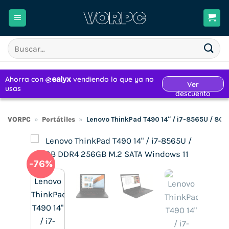
Saltar
al
contenido
Buscar
por:
VORPC
»
Portátiles
»
Lenovo ThinkPad T490 14″ / i7-8565U / 8G
-76%