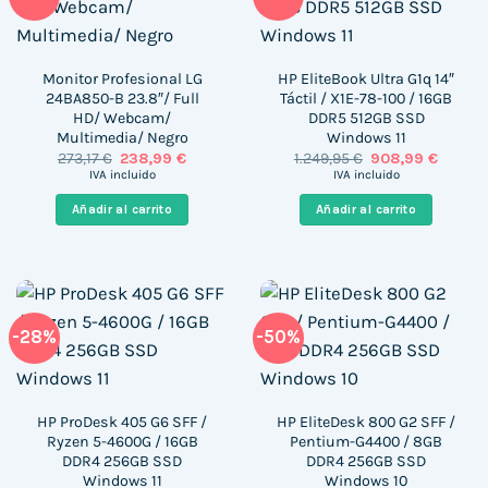
Monitor Profesional LG
HP EliteBook Ultra G1q 14″
24BA850-B 23.8″/ Full
Táctil / X1E-78-100 / 16GB
HD/ Webcam/
DDR5 512GB SSD
Multimedia/ Negro
Windows 11
El
El
El
El
273,17
€
238,99
€
1.249,95
€
908,99
€
precio
precio
precio
precio
IVA incluido
IVA incluido
original
actual
original
actual
era:
es:
era:
es:
Añadir al carrito
Añadir al carrito
273,17 €.
238,99 €.
1.249,95 €.
908,99 
-28%
-50%
HP ProDesk 405 G6 SFF /
HP EliteDesk 800 G2 SFF /
Ryzen 5-4600G / 16GB
Pentium-G4400 / 8GB
DDR4 256GB SSD
DDR4 256GB SSD
Windows 11
Windows 10