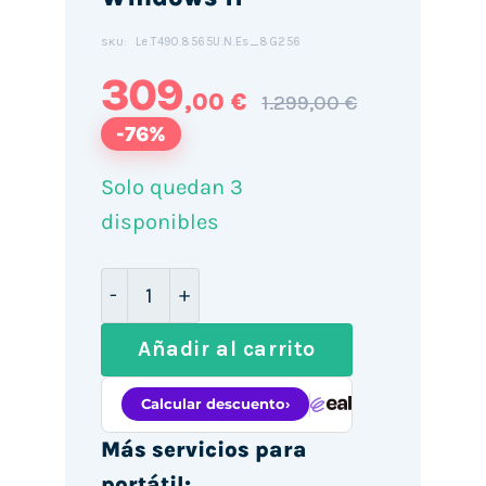
Le.T490.8565U.N.Es_8G256
SKU:
309
,00 €
1.299,00 €
-76%
Solo quedan 3
disponibles
Lenovo ThinkPad T490 14" / i7-8565U /
Añadir al carrito
Más servicios para
portátil: