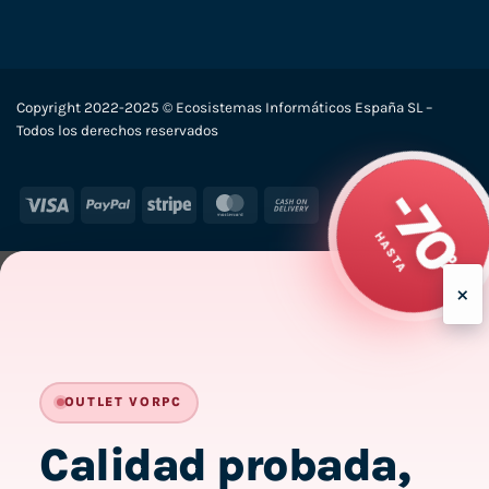
Copyright 2022-2025 © Ecosistemas Informáticos España SL –
Todos los derechos reservados
-70
HASTA
Visa
PayPal
Stripe
MasterCard
Cash
On
%
Delivery
×
OUTLET VORPC
Calidad probada,