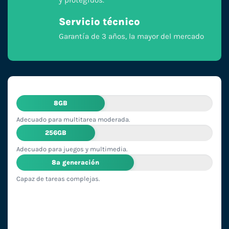
Servicio técnico
Garantía de 3 años, la mayor del mercado
8GB
Adecuado para multitarea moderada.
256GB
Adecuado para juegos y multimedia.
8ª generación
Capaz de tareas complejas.