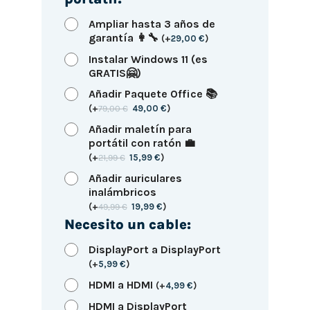
Ampliar hasta 3 años de
garantía 👩‍🔧
(
+
29,00
€
)
Instalar Windows 11 (es
GRATIS🤗)
Añadir Paquete Office 📚
(
+
79,00
€
49,00
€
)
Añadir maletín para
portátil con ratón 💼
(
+
21,99
€
15,99
€
)
Añadir auriculares
inalámbricos
(
+
49,99
€
19,99
€
)
Necesito un cable:
DisplayPort a DisplayPort
(
+
5,99
€
)
HDMI a HDMI
(
+
4,99
€
)
HDMI a DisplayPort