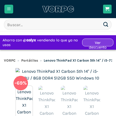
Saltar
al
contenido
Buscar
por:
VORPC
»
Portátiles
»
Lenovo ThinkPad X1 Carbon 5th 14″ / i5-7
-69%