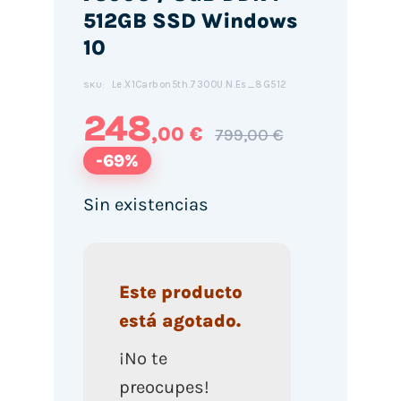
512GB SSD Windows
10
Le.X1Carbon5th.7300U.N.Es_8G512
SKU:
248
,00 €
799,00 €
-69%
Sin existencias
Este producto
está agotado.
¡No te
preocupes!