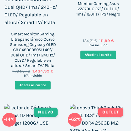
Monitor Gaming Asus
VZ279HG 27″/ Full HD/
1ms/ 120Hz/ IPS/ Negro
Smart Monitor Gaming
Ultrapanorámico Curvo
El
El
134,21
€
111,99
€
Samsung Odyssey OLED
precio
precio
IVA incluido
original
actual
G9 S49DG950SU 49″/
era:
es:
Dual QHD/ 1ms/ 240Hz/
Añadir al carrito
134,21 €.
111,99 €.
OLED/ Regulable en
altura/ Smart TV/ Plata
El
El
1.794,57
€
1.434,99
€
precio
precio
IVA incluido
original
actual
era:
es:
Añadir al carrito
1.794,57 €.
1.434,99 €.
NUEVO
OUTLET
-14%
-62%