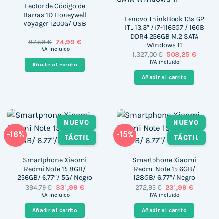
Lector de Código de
Barras 1D Honeywell
Lenovo ThinkBook 13s G2
Voyager 1200G/ USB
ITL 13.3″ / i7-1165G7 / 16GB
DDR4 256GB M.2 SATA
El
El
87,58
€
74,99
€
Windows 11
precio
precio
IVA incluido
El
El
1.327,00
€
508,25
€
original
actual
precio
precio
era:
es:
IVA incluido
Añadir al carrito
original
actual
87,58 €.
74,99 €.
era:
es:
Añadir al carrito
1.327,00 €.
508,25 
NUEVO
NUEVO
-16%
-15%
TÁCTIL
TÁCTIL
Smartphone Xiaomi
Smartphone Xiaomi
Redmi Note 15 8GB/
Redmi Note 15 6GB/
256GB/ 6.77″/ 5G/ Negro
128GB/ 6.77″/ Negro
El
El
El
El
394,79
€
331,99
€
272,95
€
231,99
€
precio
precio
precio
precio
IVA incluido
IVA incluido
original
actual
original
actual
era:
es:
era:
es:
Añadir al carrito
Añadir al carrito
394,79 €.
331,99 €.
272,95 €.
231,99 €