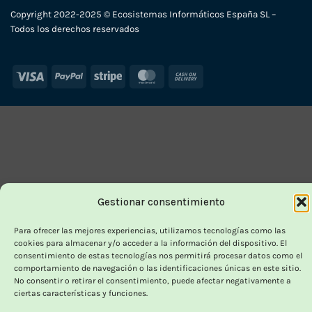
Copyright 2022-2025 © Ecosistemas Informáticos España SL –
Todos los derechos reservados
Visa
PayPal
Stripe
MasterCard
Cash
On
Delivery
Gestionar consentimiento
Para ofrecer las mejores experiencias, utilizamos tecnologías como las
cookies para almacenar y/o acceder a la información del dispositivo. El
consentimiento de estas tecnologías nos permitirá procesar datos como el
comportamiento de navegación o las identificaciones únicas en este sitio.
No consentir o retirar el consentimiento, puede afectar negativamente a
ciertas características y funciones.