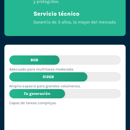
y protegidos.
Servicio técnico
Garantía de 3 años, la mayor del mercado
8GB
Adecuado para multitarea moderada.
512GB
Amplio espacio para grandes volúmenes.
7ª generación
Capaz de tareas complejas.