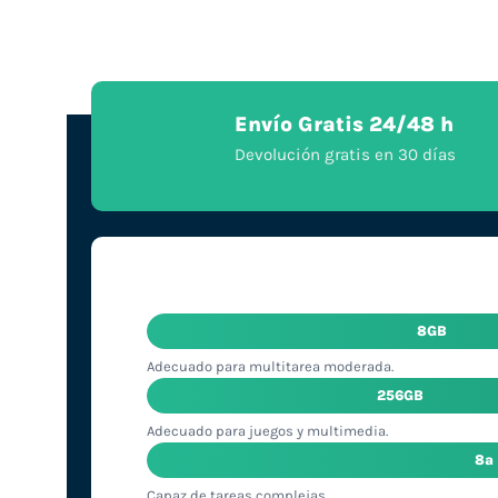
Envío Gratis 24/48 h
Devolución gratis en 30 días
8GB
Adecuado para multitarea moderada.
256GB
Adecuado para juegos y multimedia.
8ª
Capaz de tareas complejas.