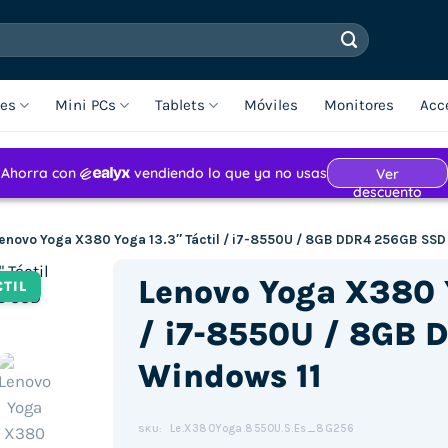
les
Mini PCs
Tablets
Móviles
Monitores
Acc
enovo Yoga X380 Yoga 13.3″ Táctil / i7-8550U / 8GB DDR4 256GB SSD
Lenovo Yoga X380 Y
CTIL
/ i7-8550U / 8GB
Windows 11
Le.X380Yoga.8550U.S.Es_8G256
SKU: