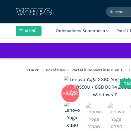
Saltar
Buscar
al
por:
contenido
Ordenadores Sobremesa
Portáti
MENÚ
VORPC
»
Portátiles
»
Portátil Convertible 2 en 1
»
L
TÁ
-46%