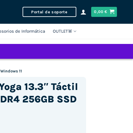
Portal de soporte
0,00
€
esorios de Informática
OUTLET🚨
 Windows 11
oga 13.3″ Táctil
 DDR4 256GB SSD