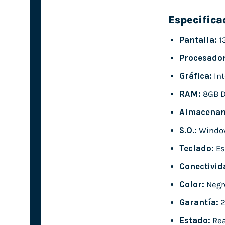
Especifica
Pantalla:
13
Procesador
Gráfica:
Int
RAM:
8GB 
Almacenam
S.O.:
Window
Teclado:
Es
Conectivid
Color:
Negr
Garantía:
2
Estado:
Rea