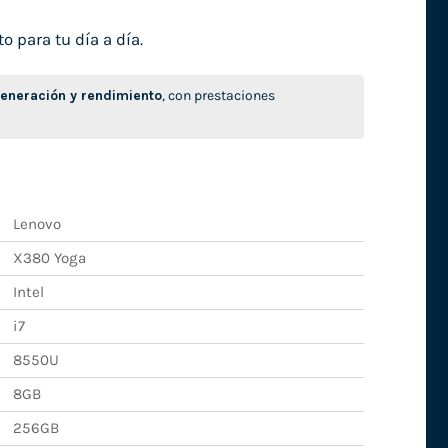
o para tu día a día.
neración y rendimiento
, con prestaciones
Lenovo
X380 Yoga
Intel
i7
8550U
8GB
256GB