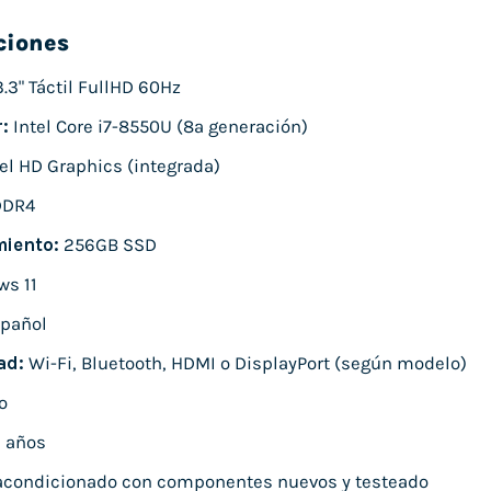
ciones
.3" Táctil FullHD 60Hz
:
Intel Core i7-8550U (8ª generación)
el HD Graphics (integrada)
DDR4
iento:
256GB SSD
s 11
pañol
ad:
Wi-Fi, Bluetooth, HDMI o DisplayPort (según modelo)
o
 años
condicionado con componentes nuevos y testeado