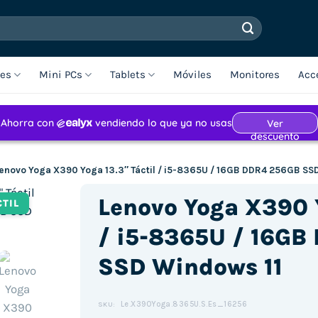
les
Mini PCs
Tablets
Móviles
Monitores
Acc
enovo Yoga X390 Yoga 13.3″ Táctil / i5-8365U / 16GB DDR4 256GB SS
Lenovo Yoga X390 Y
CTIL
/ i5-8365U / 16GB
SSD Windows 11
Le.X390Yoga.8365U.S.Es_16256
SKU: