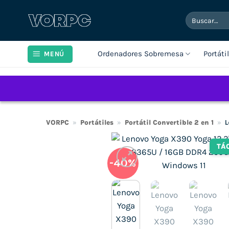
Saltar
Buscar
al
por:
contenido
Ordenadores Sobremesa
Portáti
MENÚ
VORPC
»
Portátiles
»
Portátil Convertible 2 en 1
»
L
TÁ
-40%