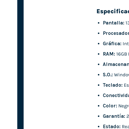
Especifica
Pantalla:
13
Procesador
Gráfica:
Int
RAM:
16GB 
Almacenam
S.O.:
Window
Teclado:
Es
Conectivid
Color:
Negr
Garantía:
2
Estado:
Rea