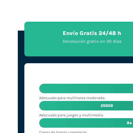
Envío Gratis 24/48 h
Devolución gratis en 30 días
Adecuado para multitarea moderada.
256GB
Adecuado para juegos y multimedia.
8ª
Capaz de tareas complejas.