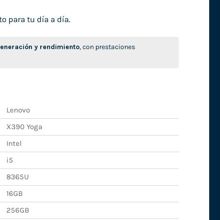
o para tu día a día.
neración y rendimiento
, con prestaciones
Lenovo
X390 Yoga
Intel
i5
8365U
16GB
256GB