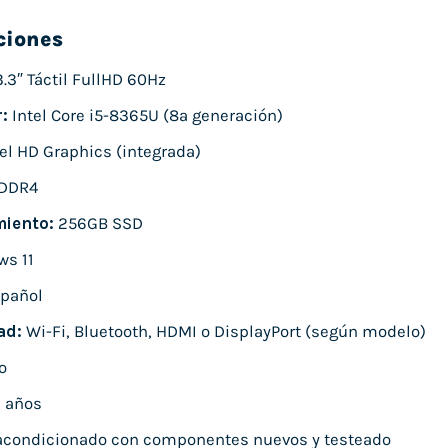
ciones
.3″ Táctil FullHD 60Hz
:
Intel Core i5-8365U (8ª generación)
el HD Graphics (integrada)
DDR4
iento:
256GB SSD
s 11
pañol
ad:
Wi-Fi, Bluetooth, HDMI o DisplayPort (según modelo)
o
 años
condicionado con componentes nuevos y testeado