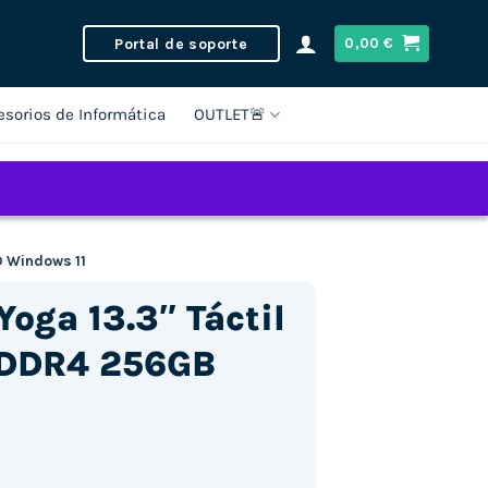
Portal de soporte
0,00
€
esorios de Informática
OUTLET🚨
D Windows 11
oga 13.3″ Táctil
 DDR4 256GB