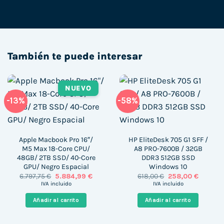
También te puede interesar
NUEVO
-13%
-58%
Apple Macbook Pro 16″/
HP EliteDesk 705 G1 SFF /
M5 Max 18-Core CPU/
A8 PRO-7600B / 32GB
48GB/ 2TB SSD/ 40-Core
DDR3 512GB SSD
GPU/ Negro Espacial
Windows 10
El
El
El
El
6.797,75
€
5.884,99
€
618,00
€
258,00
€
precio
precio
precio
precio
IVA incluido
IVA incluido
original
actual
original
actual
era:
es:
era:
es:
Añadir al carrito
Añadir al carrito
6.797,75 €.
5.884,99 €.
618,00 €.
258,00 