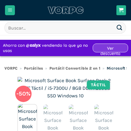
Saltar
al
contenido
Buscar
por:
VORPC
»
Portátiles
»
Portátil Convertible 2 en 1
»
Microsoft Su
TÁCTIL
-50%