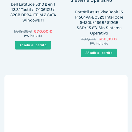
Dell Latitude 5310 2 en 1
13.3″ Táctil / i7-10610U /
Portátil Asus VivoBook 15
32GB DDR4 1TB M.2 SATA
F1504VA-BQ529 Intel Core
Windows 11
5-120U/ 16GB/ 512GB
SSD/ 15.6″/ Sin Sistema
El
El
1.018,00
€
670,00
€
Operativo
precio
precio
IVA incluido
El
El
787,21
€
650,99
€
original
actual
precio
precio
era:
es:
IVA incluido
Añadir al carrito
original
actual
1.018,00 €.
670,00 €.
era:
es:
Añadir al carrito
787,21 €.
650,99 €