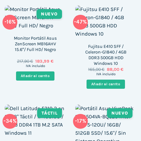
NUEVO
-16%
-47%
Monitor Portátil Asus
ZenScreen MB16AHV
Fujitsu E410 SFF /
15.6″/ Full HD/ Negro
Celeron-G1840 / 4GB
DDR3 500GB HDD
El
El
217,90
€
183,99
€
Windows 10
precio
precio
IVA incluido
El
El
165,00
€
88,00
€
original
actual
precio
precio
era:
es:
IVA incluido
Añadir al carrito
original
actual
217,90 €.
183,99 €.
era:
es:
Añadir al carrito
165,00 €.
88,00 €.
TÁCTIL
NUEVO
-34%
-17%