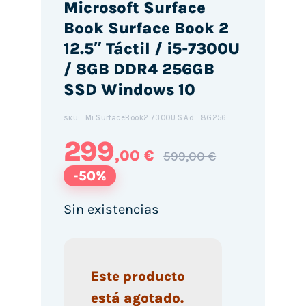
Microsoft Surface
Book Surface Book 2
12.5″ Táctil / i5-7300U
/ 8GB DDR4 256GB
SSD Windows 10
Mi.SurfaceBook2.7300U.S.Ad_8G256
SKU:
299
,00 €
599,00 €
-50%
Sin existencias
Este producto
está agotado.