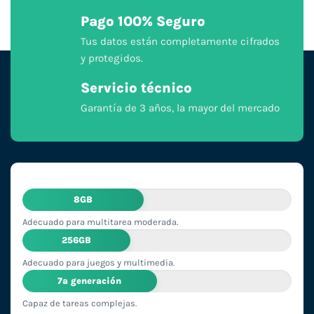
Pago 100% Seguro
Tus datos están completamente cifrados
y protegidos.
Servicio técnico
Garantía de 3 años, la mayor del mercado
8GB
Adecuado para multitarea moderada.
256GB
Adecuado para juegos y multimedia.
7ª generación
Capaz de tareas complejas.